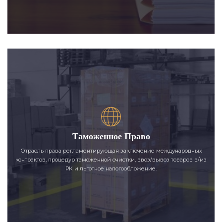
Таможенное Право
Отрасль права регламентирующая заключение международных
контрактов, процедур таможенной очистки, ввоз/вывоз товаров в/из
РК и льготное налогообложение.