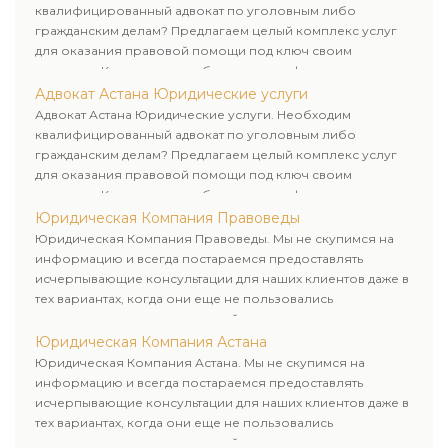
квалифицированный адвокат по уголовным либо
гражданским делам? Предлагаем целый комплекс услуг
для оказания правовой помощи под ключ своим
клиентам. Комплексное обслуживание физических и
юридических лиц. Индивидуальный подход к каждому
Адвокат Астана Юридические услуги
клиенту.
Адвокат Астана Юридические услуги. Необходим
квалифицированный адвокат по уголовным либо
гражданским делам? Предлагаем целый комплекс услуг
для оказания правовой помощи под ключ своим
клиентам. Комплексное обслуживание физических и
юридических лиц. Индивидуальный подход к каждому
Юридическая Компания Правоведы
клиенту.
Юридическая Компания Правоведы. Мы не скупимся на
информацию и всегда постараемся предоставлять
исчерпывающие консультации для наших клиентов даже в
тех вариантах, когда они еще не пользовались
юридическими услугами нашей компании.
Юридическая Компания Астана
Юридическая Компания Астана. Мы не скупимся на
информацию и всегда постараемся предоставлять
исчерпывающие консультации для наших клиентов даже в
тех вариантах, когда они еще не пользовались
юридическими услугами нашей компании.