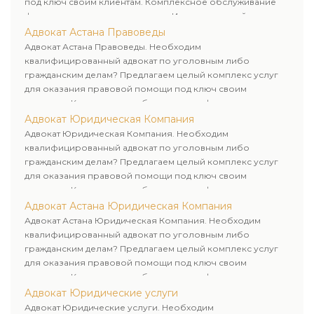
под ключ своим клиентам. Комплексное обслуживание
физических и юридических лиц. Индивидуальный подход к
каждому клиенту.
Адвокат Астана Правоведы
Адвокат Астана Правоведы. Необходим
квалифицированный адвокат по уголовным либо
гражданским делам? Предлагаем целый комплекс услуг
для оказания правовой помощи под ключ своим
клиентам. Комплексное обслуживание физических и
юридических лиц. Индивидуальный подход к каждому
Адвокат Юридическая Компания
клиенту.
Адвокат Юридическая Компания. Необходим
квалифицированный адвокат по уголовным либо
гражданским делам? Предлагаем целый комплекс услуг
для оказания правовой помощи под ключ своим
клиентам. Комплексное обслуживание физических и
юридических лиц. Индивидуальный подход к каждому
Адвокат Астана Юридическая Компания
клиенту.
Адвокат Астана Юридическая Компания. Необходим
квалифицированный адвокат по уголовным либо
гражданским делам? Предлагаем целый комплекс услуг
для оказания правовой помощи под ключ своим
клиентам. Комплексное обслуживание физических и
юридических лиц. Индивидуальный подход к каждому
Адвокат Юридические услуги
клиенту.
Адвокат Юридические услуги. Необходим