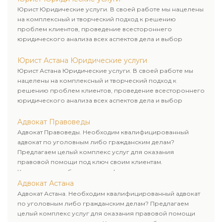
Юрист Юридические услуги. В своей работе мы нацелены
на комплексный и творческий подход к решению
проблем клиентов, проведение всестороннего
юридического анализа всех аспектов дела и выбор
рационального пути для его успешного завершения.
Юрист Астана Юридические услуги
Юрист Астана Юридические услуги. В своей работе мы
нацелены на комплексный и творческий подход к
решению проблем клиентов, проведение всестороннего
юридического анализа всех аспектов дела и выбор
рационального пути для его успешного завершения.
Адвокат Правоведы
Адвокат Правоведы. Необходим квалифицированный
адвокат по уголовным либо гражданским делам?
Предлагаем целый комплекс услуг для оказания
правовой помощи под ключ своим клиентам.
Комплексное обслуживание физических и юридических
лиц. Индивидуальный подход к каждому клиенту.
Адвокат Астана
Адвокат Астана. Необходим квалифицированный адвокат
по уголовным либо гражданским делам? Предлагаем
целый комплекс услуг для оказания правовой помощи