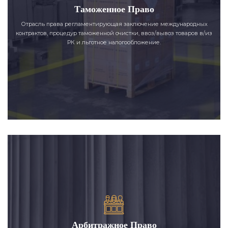
Таможенное Право
Отрасль права регламентирующая заключение международных
контрактов, процедур таможенной очистки, ввоз/вывоз товаров в/из
РК и льготное налогообложение.
Арбитражное Право