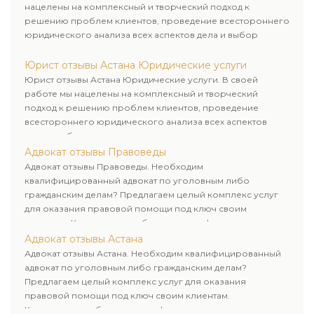
нацелены на комплексный и творческий подход к
решению проблем клиентов, проведение всестороннего
юридического анализа всех аспектов дела и выбор
рационального пути для его успешного завершения.
Юрист отзывы Астана Юридические услуги
Юрист отзывы Астана Юридические услуги. В своей
работе мы нацелены на комплексный и творческий
подход к решению проблем клиентов, проведение
всестороннего юридического анализа всех аспектов
дела и выбор рационального пути для его успешного
завершения.
Адвокат отзывы Правоведы
Адвокат отзывы Правоведы. Необходим
квалифицированный адвокат по уголовным либо
гражданским делам? Предлагаем целый комплекс услуг
для оказания правовой помощи под ключ своим
клиентам. Комплексное обслуживание физических и
юридических лиц. Индивидуальный подход к каждому
Адвокат отзывы Астана
клиенту.
Адвокат отзывы Астана. Необходим квалифицированный
адвокат по уголовным либо гражданским делам?
Предлагаем целый комплекс услуг для оказания
правовой помощи под ключ своим клиентам.
Комплексное обслуживание физических и юридических