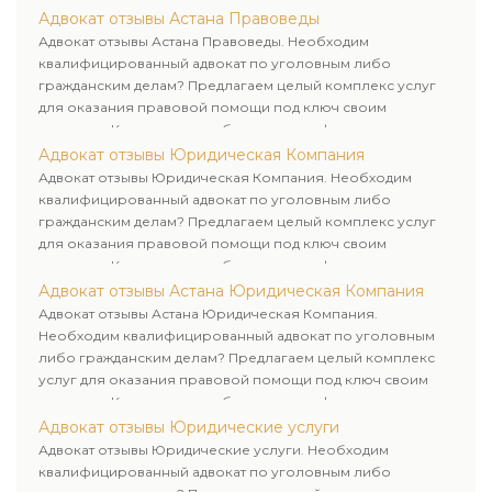
лиц. Индивидуальный подход к каждому клиенту.
Адвокат отзывы Астана Правоведы
Адвокат отзывы Астана Правоведы. Необходим
квалифицированный адвокат по уголовным либо
гражданским делам? Предлагаем целый комплекс услуг
для оказания правовой помощи под ключ своим
клиентам. Комплексное обслуживание физических и
юридических лиц. Индивидуальный подход к каждому
Адвокат отзывы Юридическая Компания
клиенту.
Адвокат отзывы Юридическая Компания. Необходим
квалифицированный адвокат по уголовным либо
гражданским делам? Предлагаем целый комплекс услуг
для оказания правовой помощи под ключ своим
клиентам. Комплексное обслуживание физических и
юридических лиц. Индивидуальный подход к каждому
Адвокат отзывы Астана Юридическая Компания
клиенту.
Адвокат отзывы Астана Юридическая Компания.
Необходим квалифицированный адвокат по уголовным
либо гражданским делам? Предлагаем целый комплекс
услуг для оказания правовой помощи под ключ своим
клиентам. Комплексное обслуживание физических и
юридических лиц. Индивидуальный подход к каждому
Адвокат отзывы Юридические услуги
клиенту.
Адвокат отзывы Юридические услуги. Необходим
квалифицированный адвокат по уголовным либо