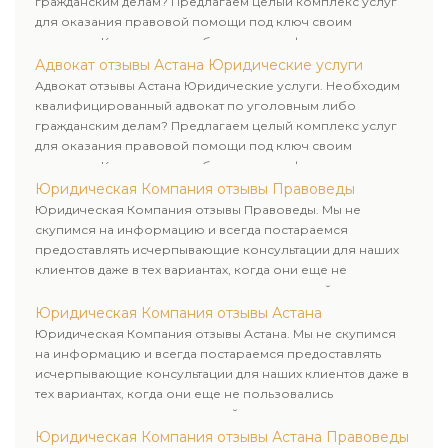
гражданским делам? Предлагаем целый комплекс услуг
для оказания правовой помощи под ключ своим
клиентам. Комплексное обслуживание физических и
юридических лиц. Индивидуальный подход к каждому
Адвокат отзывы Астана Юридические услуги
клиенту.
Адвокат отзывы Астана Юридические услуги. Необходим
квалифицированный адвокат по уголовным либо
гражданским делам? Предлагаем целый комплекс услуг
для оказания правовой помощи под ключ своим
клиентам. Комплексное обслуживание физических и
юридических лиц. Индивидуальный подход к каждому
Юридическая Компания отзывы Правоведы
клиенту.
Юридическая Компания отзывы Правоведы. Мы не
скупимся на информацию и всегда постараемся
предоставлять исчерпывающие консультации для наших
клиентов даже в тех вариантах, когда они еще не
пользовались юридическими услугами нашей компании.
Юридическая Компания отзывы Астана
Юридическая Компания отзывы Астана. Мы не скупимся
на информацию и всегда постараемся предоставлять
исчерпывающие консультации для наших клиентов даже в
тех вариантах, когда они еще не пользовались
юридическими услугами нашей компании.
Юридическая Компания отзывы Астана Правоведы