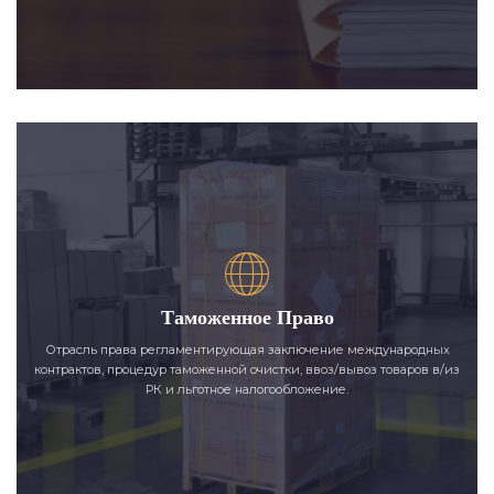
Таможенное Право
Отрасль права регламентирующая заключение международных
контрактов, процедур таможенной очистки, ввоз/вывоз товаров в/из
РК и льготное налогообложение.