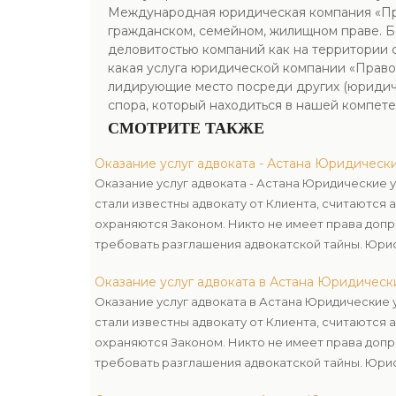
Международная юридическая компания «Пра
гражданском, семейном, жилищном праве. Б
деловитостью компаний как на территории 
какая услуга юридической компании «Право
лидирующие место посреди других (юридич
спора, который находиться в нашей компет
СМОТРИТЕ ТАКЖЕ
Оказание услуг адвоката - Астана Юридически
Оказание услуг адвоката - Астана Юридические у
стали известны адвокату от Клиента, считаются 
охраняются Законом. Никто не имеет права допр
требовать разглашения адвокатской тайны. Юри
ответственность за неправомерное разглашение
Оказание услуг адвоката в Астана Юридическ
Оказание услуг адвоката в Астана Юридические у
стали известны адвокату от Клиента, считаются 
охраняются Законом. Никто не имеет права допр
требовать разглашения адвокатской тайны. Юри
ответственность за неправомерное разглашение