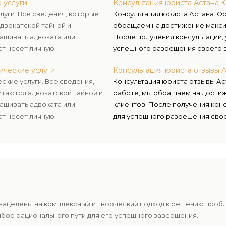
 услуги
Консультация юриста Астана 
луги. Все сведения, которые
Консультация юриста Астана Юр
адвокатской тайной и
обращаем на достижение максим
ашивать адвоката или
После получения консультации, у
ст несет личную
успешного разрешения своего в
 этих данных.
осуществлению правосудия и за
ические услуги
Консультация юриста отзывы 
ские услуги. Все сведения,
Консультация юриста отзывы Ас
итаются адвокатской тайной и
работе, мы обращаем на дости
ашивать адвоката или
клиентов. После получения консу
ст несет личную
для успешного разрешения свое
 этих данных.
способствует осуществлению пр
нацелены на комплексный и творческий подход к решению проб
ыбор рационального пути для его успешного завершения.