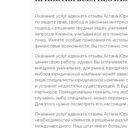
Оказание услуг адвоката отзывы Астана Юр
по защите прав, свобод и законных интерес
подход к решению трудных задач, учитывая
запросов Клиента, учитывая все его пожела
точку. Имеете особые пожелания по исполне
финансовые возможности, Вы постоянно смож
Оказание услуг адвоката отзывы Астана Юр
ценим свою работу, однако Вы оплачиваете 
внедряем уникальные, для рынка, юридическ
выбора юридической компании может зависе
лишь специалисты юридической компании с 
и устранят недостатки существующей. В бу
партнеров. Принципиально помнить, что лю
случайно, либо специально, может переверну
Для этого нужно посмотреть его настоящий 
Оказание услуг адвоката отзывы Астана Ю
необходимостей клиентов в решении различ
международного. Наш штат имеет большую 