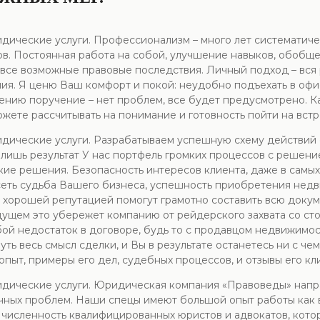
идические услуги. Профессионализм – много лет систематиче
ов. Постоянная работа на собой, улучшение навыков, обобщ
 все возможные правовые последствия. Личный подход – вся
ния. Я ценю Ваш комфорт и покой: неудобно подъехать в офи
нию поручение – нет проблем, все будет предусмотрено. Ка
ете рассчитывать на понимание и готовность пойти на встр
идические услуги. Разрабатываем успешную схему действий 
лишь результат У нас портфель громких процессов с решени
ие решения. Безопасность интересов клиента, даже в самых
ть судьба Вашего бизнеса, успешность приобретения недви
хорошей репутацией помогут грамотно составить всю докум
дущем это убережет компанию от рейдерского захвата со с
бой недостаток в договоре, будь то с продавцом недвижимо
ть весь смысл сделки, и Вы в результате останетесь ни с че
опыт, примеры его дел, судебных процессов, и отзывы его кл
ридические услуги. Юридическая компания «Правоведы» нап
ных проблем. Наши спецы имеют большой опыт работы как в 
численность квалифицированных юристов и адвокатов, кото