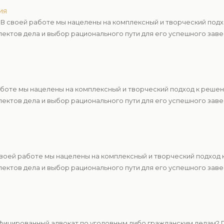
ия
В своей работе мы нацелены на комплексный и творческий под
ектов дела и выбор рационального пути для его успешного зав
аботе мы нацелены на комплексный и творческий подход к реше
ектов дела и выбор рационального пути для его успешного зав
своей работе мы нацелены на комплексный и творческий подход
ектов дела и выбор рационального пути для его успешного зав
ицированный адвокат по уголовным либо гражданским делам? П