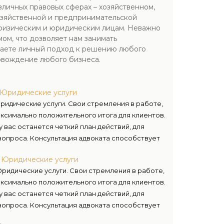
личных правовых сферах – хозяйственном,
озяйственной и предпринимательской
и физическим и юридическим лицам. Неважно
ом, что дозволяет нам занимать
чаете личный подход к решению любого
овождение любого бизнеса.
а Юридические услуги
ридические услуги. Свои стремления в работе,
симально положительного итога для клиентов.
 вас останется четкий план действий, для
опроса. Консультация адвоката способствует
щите ваших прав и интересов.
а Юридические услуги
Юридические услуги. Свои стремления в работе,
симально положительного итога для клиентов.
 вас останется четкий план действий, для
опроса. Консультация адвоката способствует
щите ваших прав и интересов.