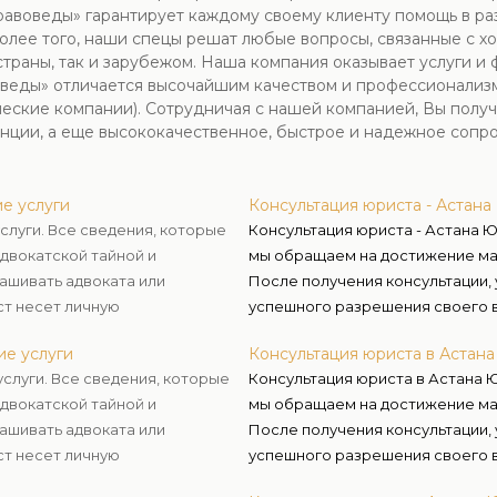
воведы» гарантирует каждому своему клиенту помощь в раз
олее того, наши спецы решат любые вопросы, связанные с х
страны, так и зарубежом. Наша компания оказывает услуги 
веды» отличается высочайшим качеством и профессионализм
еские компании). Сотрудничая с нашей компанией, Вы полу
енции, а еще высококачественное, быстрое и надежное сопр
е услуги
Консультация юриста - Астан
слуги. Все сведения, которые
Консультация юриста - Астана Ю
адвокатской тайной и
мы обращаем на достижение мак
ашивать адвоката или
После получения консультации, у
ст несет личную
успешного разрешения своего в
 этих данных.
осуществлению правосудия и за
ие услуги
Консультация юриста в Астан
слуги. Все сведения, которые
Консультация юриста в Астана 
адвокатской тайной и
мы обращаем на достижение мак
ашивать адвоката или
После получения консультации, у
ст несет личную
успешного разрешения своего в
 этих данных.
осуществлению правосудия и за