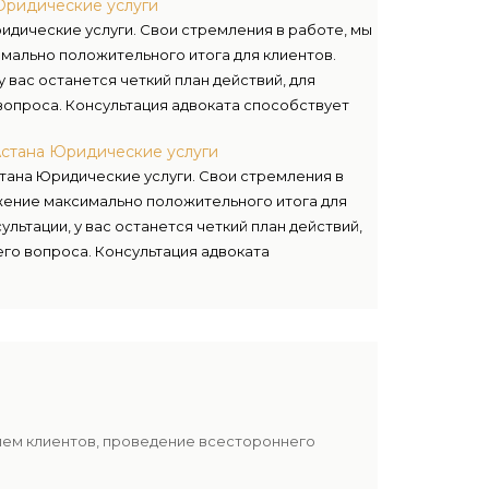
Юридические услуги
идические услуги. Свои стремления в работе, мы
ально положительного итога для клиентов.
 вас останется четкий план действий, для
опроса. Консультация адвоката способствует
щите ваших прав и интересов.
Астана Юридические услуги
тана Юридические услуги. Свои стремления в
жение максимально положительного итога для
льтации, у вас останется четкий план действий,
го вопроса. Консультация адвоката
авосудия и защите ваших прав и интересов.
лем клиентов, проведение всестороннего