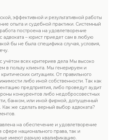
ской, эффективной и результативной работы
ение опыта и судебной практики. Системный
 работа построена на удовлетворение
с адвоката – юрист приедет сам в любую
кой бы не была специфика случая, условия,
ечу.
с учётом всех критериев дела Мы высоко
ем в пользу клиента. Мы генерируем и
 критических ситуациях. От правильного
жимости либо иной собственности. Так как
ентацию предприятия, либо проведут аудит
тороны конкурентов либо недобросовестных
сти, банком, или иной фирмой, допущенный
м. Как же сделать верный выбор адвоката?
иентов.
равлена на обеспечение и удовлетворение
сфере национального права, так и
рые имеют разную квалификацию.