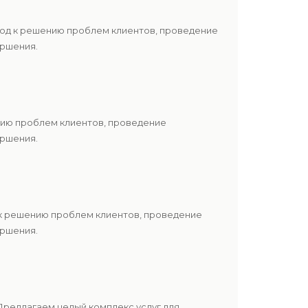
ход к решению проблем клиентов, проведение
ершения.
нию проблем клиентов, проведение
ершения.
 к решению проблем клиентов, проведение
ершения.
редлагаем целый комплекс услуг для