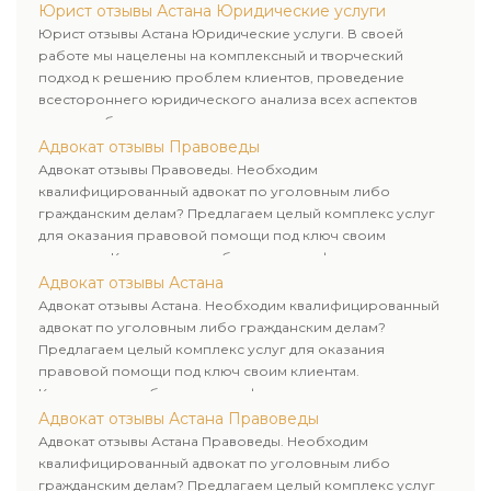
Юрист отзывы Астана Юридические услуги
Юрист отзывы Астана Юридические услуги. В своей
работе мы нацелены на комплексный и творческий
подход к решению проблем клиентов, проведение
всестороннего юридического анализа всех аспектов
дела и выбор рационального пути для его успешного
завершения.
Адвокат отзывы Правоведы
Адвокат отзывы Правоведы. Необходим
квалифицированный адвокат по уголовным либо
гражданским делам? Предлагаем целый комплекс услуг
для оказания правовой помощи под ключ своим
клиентам. Комплексное обслуживание физических и
юридических лиц. Индивидуальный подход к каждому
Адвокат отзывы Астана
клиенту.
Адвокат отзывы Астана. Необходим квалифицированный
адвокат по уголовным либо гражданским делам?
Предлагаем целый комплекс услуг для оказания
правовой помощи под ключ своим клиентам.
Комплексное обслуживание физических и юридических
лиц. Индивидуальный подход к каждому клиенту.
Адвокат отзывы Астана Правоведы
Адвокат отзывы Астана Правоведы. Необходим
квалифицированный адвокат по уголовным либо
гражданским делам? Предлагаем целый комплекс услуг