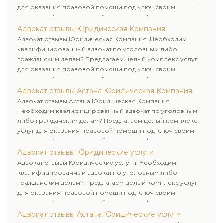
для оказания правовой помощи под ключ своим
клиентам. Комплексное обслуживание физических и
юридических лиц. Индивидуальный подход к каждому
Адвокат отзывы Юридическая Компания
клиенту.
Адвокат отзывы Юридическая Компания. Необходим
квалифицированный адвокат по уголовным либо
гражданским делам? Предлагаем целый комплекс услуг
для оказания правовой помощи под ключ своим
клиентам. Комплексное обслуживание физических и
юридических лиц. Индивидуальный подход к каждому
Адвокат отзывы Астана Юридическая Компания
клиенту.
Адвокат отзывы Астана Юридическая Компания.
Необходим квалифицированный адвокат по уголовным
либо гражданским делам? Предлагаем целый комплекс
услуг для оказания правовой помощи под ключ своим
клиентам. Комплексное обслуживание физических и
юридических лиц. Индивидуальный подход к каждому
Адвокат отзывы Юридические услуги
клиенту.
Адвокат отзывы Юридические услуги. Необходим
квалифицированный адвокат по уголовным либо
гражданским делам? Предлагаем целый комплекс услуг
для оказания правовой помощи под ключ своим
клиентам. Комплексное обслуживание физических и
юридических лиц. Индивидуальный подход к каждому
Адвокат отзывы Астана Юридические услуги
клиенту.