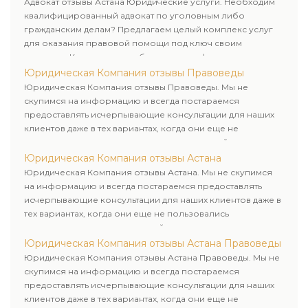
Адвокат отзывы Астана Юридические услуги. Необходим
квалифицированный адвокат по уголовным либо
гражданским делам? Предлагаем целый комплекс услуг
для оказания правовой помощи под ключ своим
клиентам. Комплексное обслуживание физических и
юридических лиц. Индивидуальный подход к каждому
Юридическая Компания отзывы Правоведы
клиенту.
Юридическая Компания отзывы Правоведы. Мы не
скупимся на информацию и всегда постараемся
предоставлять исчерпывающие консультации для наших
клиентов даже в тех вариантах, когда они еще не
пользовались юридическими услугами нашей компании.
Юридическая Компания отзывы Астана
Юридическая Компания отзывы Астана. Мы не скупимся
на информацию и всегда постараемся предоставлять
исчерпывающие консультации для наших клиентов даже в
тех вариантах, когда они еще не пользовались
юридическими услугами нашей компании.
Юридическая Компания отзывы Астана Правоведы
Юридическая Компания отзывы Астана Правоведы. Мы не
скупимся на информацию и всегда постараемся
предоставлять исчерпывающие консультации для наших
клиентов даже в тех вариантах, когда они еще не