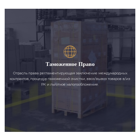
Таможенное Право
Отрасль права регламентирующая заключение международных
контрактов, процедур таможенной очистки, ввоз/вывоз товаров в/из
РК и льготное налогообложение.