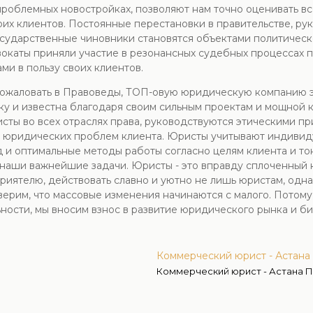
 проблемных новостройках, позволяют нам точно оценивать в
оих клиентов. Постоянные перестановки в правительстве, ру
государственные чиновники становятся объектами политическ
окаты приняли участие в резонансных судебных процессах 
ми в пользу своих клиентов.
ожаловать в Правоведы, ТОП-овую юридическую компанию эк
у и известна благодаря своим сильным проектам и мощной 
сты во всех отраслях права, руководствуются этическими пр
 юридических проблем клиента. Юристы учитывают индивид
д и оптимальные методы работы согласно целям клиента и т
- наши важнейшие задачи. Юристы - это вправду сплоченный
риятелю, действовать славно и уютно не лишь юристам, одна
ерим, что массовые изменения начинаются с малого. Потому
ности, мы вносим взнос в развитие юридического рынка и би
Коммерческий юрист - Астан
Коммерческий юрист - Астана 