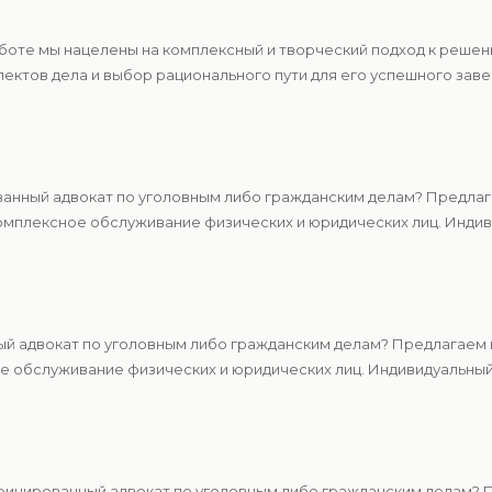
аботе мы нацелены на комплексный и творческий подход к реше
ектов дела и выбор рационального пути для его успешного зав
нный адвокат по уголовным либо гражданским делам? Предлага
мплексное обслуживание физических и юридических лиц. Индиви
й адвокат по уголовным либо гражданским делам? Предлагаем ц
 обслуживание физических и юридических лиц. Индивидуальный 
ицированный адвокат по уголовным либо гражданским делам? П