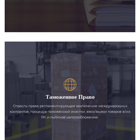
Таможенное Право
Отрасль права регламентирующая заключение международных
контрактов, процедур таможенной очистки, ввоз/вывоз товаров в/из
РК и льготное налогообложение.