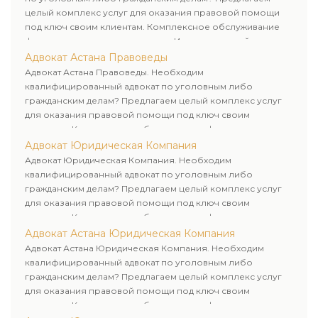
целый комплекс услуг для оказания правовой помощи
под ключ своим клиентам. Комплексное обслуживание
физических и юридических лиц. Индивидуальный подход к
каждому клиенту.
Адвокат Астана Правоведы
Адвокат Астана Правоведы. Необходим
квалифицированный адвокат по уголовным либо
гражданским делам? Предлагаем целый комплекс услуг
для оказания правовой помощи под ключ своим
клиентам. Комплексное обслуживание физических и
юридических лиц. Индивидуальный подход к каждому
Адвокат Юридическая Компания
клиенту.
Адвокат Юридическая Компания. Необходим
квалифицированный адвокат по уголовным либо
гражданским делам? Предлагаем целый комплекс услуг
для оказания правовой помощи под ключ своим
клиентам. Комплексное обслуживание физических и
юридических лиц. Индивидуальный подход к каждому
Адвокат Астана Юридическая Компания
клиенту.
Адвокат Астана Юридическая Компания. Необходим
квалифицированный адвокат по уголовным либо
гражданским делам? Предлагаем целый комплекс услуг
для оказания правовой помощи под ключ своим
клиентам. Комплексное обслуживание физических и