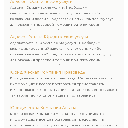
юридических лиц. Индивидуальный подход к каждому
Адвокат Юридические услуги
клиенту.
Адвокат Юридические услуги. Необходим
квалифицированный адвокат по уголовным либо
гражданским делам? Предлагаем целый комплекс услуг
для оказания правовой помощи под ключ своим
клиентам. Комплексное обслуживание физических и
юридических лиц. Индивидуальный подход к каждому
Адвокат Астана Юридические услуги
клиенту.
Адвокат Астана Юридические услуги. Необходим
квалифицированный адвокат по уголовным либо
гражданским делам? Предлагаем целый комплекс услуг
для оказания правовой помощи под ключ своим
клиентам. Комплексное обслуживание физических и
юридических лиц. Индивидуальный подход к каждому
Юридическая Компания Правоведы
клиенту.
Юридическая Компания Правоведы. Мы не скупимся на
информацию и всегда постараемся предоставлять
исчерпывающие консультации для наших клиентов даже в
тех вариантах, когда они еще не пользовались
юридическими услугами нашей компании.
Юридическая Компания Астана
Юридическая Компания Астана. Мы не скупимся на
информацию и всегда постараемся предоставлять
исчерпывающие консультации для наших клиентов даже в