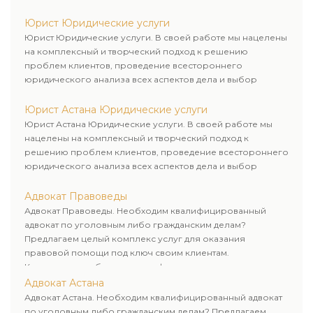
рационального пути для его успешного завершения.
Юрист Юридические услуги
Юрист Юридические услуги. В своей работе мы нацелены
на комплексный и творческий подход к решению
проблем клиентов, проведение всестороннего
юридического анализа всех аспектов дела и выбор
рационального пути для его успешного завершения.
Юрист Астана Юридические услуги
Юрист Астана Юридические услуги. В своей работе мы
нацелены на комплексный и творческий подход к
решению проблем клиентов, проведение всестороннего
юридического анализа всех аспектов дела и выбор
рационального пути для его успешного завершения.
Адвокат Правоведы
Адвокат Правоведы. Необходим квалифицированный
адвокат по уголовным либо гражданским делам?
Предлагаем целый комплекс услуг для оказания
правовой помощи под ключ своим клиентам.
Комплексное обслуживание физических и юридических
лиц. Индивидуальный подход к каждому клиенту.
Адвокат Астана
Адвокат Астана. Необходим квалифицированный адвокат
по уголовным либо гражданским делам? Предлагаем