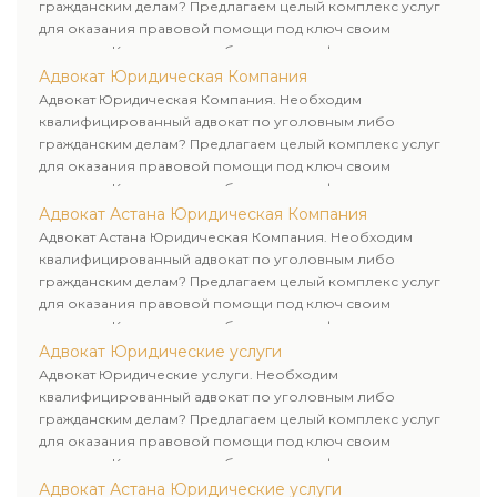
гражданским делам? Предлагаем целый комплекс услуг
для оказания правовой помощи под ключ своим
клиентам. Комплексное обслуживание физических и
юридических лиц. Индивидуальный подход к каждому
Адвокат Юридическая Компания
клиенту.
Адвокат Юридическая Компания. Необходим
квалифицированный адвокат по уголовным либо
гражданским делам? Предлагаем целый комплекс услуг
для оказания правовой помощи под ключ своим
клиентам. Комплексное обслуживание физических и
юридических лиц. Индивидуальный подход к каждому
Адвокат Астана Юридическая Компания
клиенту.
Адвокат Астана Юридическая Компания. Необходим
квалифицированный адвокат по уголовным либо
гражданским делам? Предлагаем целый комплекс услуг
для оказания правовой помощи под ключ своим
клиентам. Комплексное обслуживание физических и
юридических лиц. Индивидуальный подход к каждому
Адвокат Юридические услуги
клиенту.
Адвокат Юридические услуги. Необходим
квалифицированный адвокат по уголовным либо
гражданским делам? Предлагаем целый комплекс услуг
для оказания правовой помощи под ключ своим
клиентам. Комплексное обслуживание физических и
юридических лиц. Индивидуальный подход к каждому
Адвокат Астана Юридические услуги