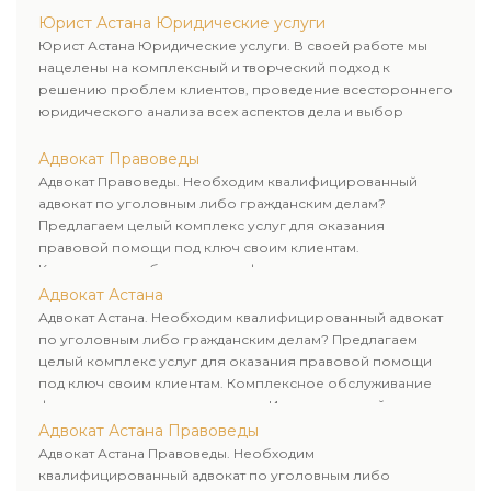
Юрист Астана Юридические услуги
Юрист Астана Юридические услуги. В своей работе мы
нацелены на комплексный и творческий подход к
решению проблем клиентов, проведение всестороннего
юридического анализа всех аспектов дела и выбор
рационального пути для его успешного завершения.
Адвокат Правоведы
Адвокат Правоведы. Необходим квалифицированный
адвокат по уголовным либо гражданским делам?
Предлагаем целый комплекс услуг для оказания
правовой помощи под ключ своим клиентам.
Комплексное обслуживание физических и юридических
лиц. Индивидуальный подход к каждому клиенту.
Адвокат Астана
Адвокат Астана. Необходим квалифицированный адвокат
по уголовным либо гражданским делам? Предлагаем
целый комплекс услуг для оказания правовой помощи
под ключ своим клиентам. Комплексное обслуживание
физических и юридических лиц. Индивидуальный подход к
каждому клиенту.
Адвокат Астана Правоведы
Адвокат Астана Правоведы. Необходим
квалифицированный адвокат по уголовным либо