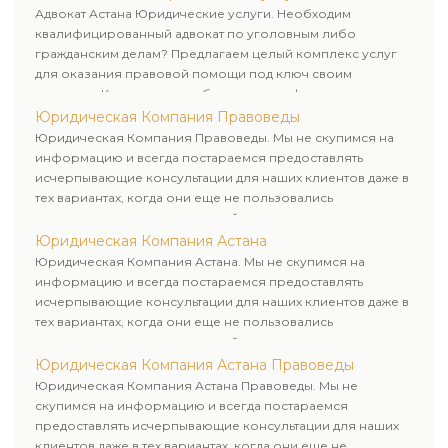
клиенту.
Адвокат Астана Юридические услуги. Необходим
квалифицированный адвокат по уголовным либо
гражданским делам? Предлагаем целый комплекс услуг
для оказания правовой помощи под ключ своим
клиентам. Комплексное обслуживание физических и
юридических лиц. Индивидуальный подход к каждому
Юридическая Компания Правоведы
клиенту.
Юридическая Компания Правоведы. Мы не скупимся на
информацию и всегда постараемся предоставлять
исчерпывающие консультации для наших клиентов даже в
тех вариантах, когда они еще не пользовались
юридическими услугами нашей компании.
Юридическая Компания Астана
Юридическая Компания Астана. Мы не скупимся на
информацию и всегда постараемся предоставлять
исчерпывающие консультации для наших клиентов даже в
тех вариантах, когда они еще не пользовались
юридическими услугами нашей компании.
Юридическая Компания Астана Правоведы
Юридическая Компания Астана Правоведы. Мы не
скупимся на информацию и всегда постараемся
предоставлять исчерпывающие консультации для наших
клиентов даже в тех вариантах, когда они еще не