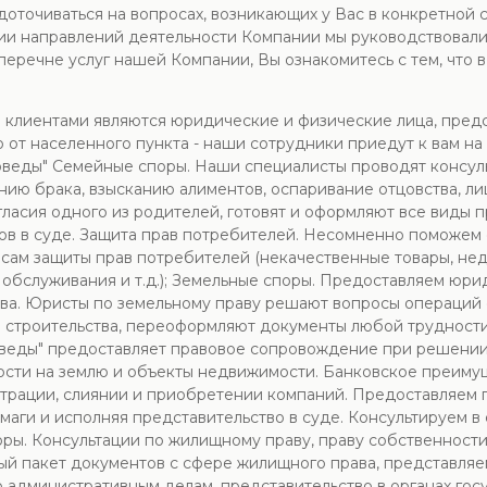
оточиваться на вопросах, возникающих у Вас в конкретной 
ии направлений деятельности Компании мы руководствовали
В перечне услуг нашей Компании, Вы ознакомитесь с тем, чт
клиентами являются юридические и физические лица, предс
 от населенного пункта - наши сотрудники приедут к вам н
оведы" Семейные споры. Наши специалисты проводят консул
ю брака, взысканию алиментов, оспаривание отцовства, ли
гласия одного из родителей, готовят и оформляют все виды
ов в суде. Защита прав потребителей. Несомненно поможем
осам защиты прав потребителей (некачественные товары, н
 обслуживания и т.д.); Земельные споры. Предоставляем юр
рава. Юристы по земельному праву решают вопросы операций
строительства, переоформляют документы любой трудности:
воведы" предоставляет правовое сопровождение при решении
ости на землю и объекты недвижимости. Банковское преим
трации, слиянии и приобретении компаний. Предоставляем 
маги и исполняя представительство в суде. Консультируем в
ы. Консультации по жилищному праву, праву собственности,
ый пакет документов с сфере жилищного права, представляе
 административным делам, представительство в органах гос