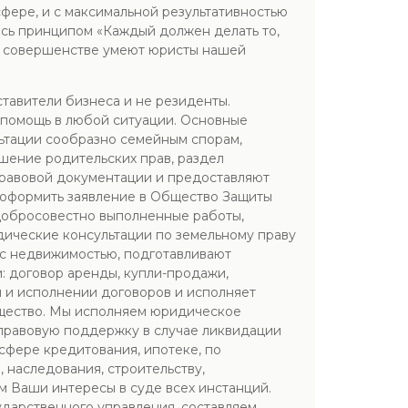
сфере, и с максимальной результативностью
сь принципом «Каждый должен делать то,
о в совершенстве умеют юристы нашей
тавители бизнеса и не резиденты.
а помощь в любой ситуации. Основные
ьтации сообразно семейным спорам,
шение родительских прав, раздел
 правовой документации и предоставляют
 оформить заявление в Общество Защиты
едобросовестно выполненные работы,
идические консультации по земельному праву
 с недвижимостью, подготавливают
 договор аренды, купли-продажи,
 и исполнении договоров и исполняет
ущество. Мы исполняем юридическое
правовую поддержку в случае ликвидации
 сфере кредитования, ипотеке, по
 наследования, строительству,
м Ваши интересы в суде всех инстанций.
ударственного управления, составляем