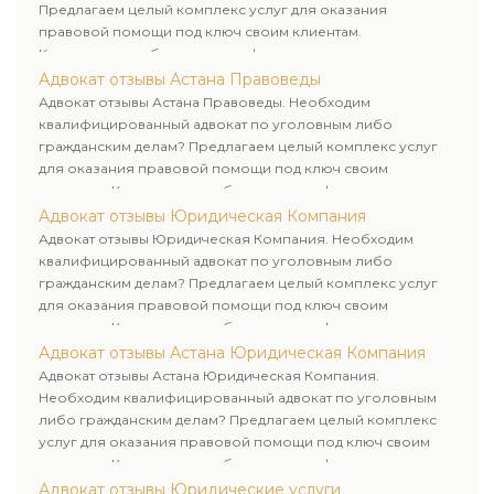
Предлагаем целый комплекс услуг для оказания
правовой помощи под ключ своим клиентам.
Комплексное обслуживание физических и юридических
лиц. Индивидуальный подход к каждому клиенту.
Адвокат отзывы Астана Правоведы
Адвокат отзывы Астана Правоведы. Необходим
квалифицированный адвокат по уголовным либо
гражданским делам? Предлагаем целый комплекс услуг
для оказания правовой помощи под ключ своим
клиентам. Комплексное обслуживание физических и
юридических лиц. Индивидуальный подход к каждому
Адвокат отзывы Юридическая Компания
клиенту.
Адвокат отзывы Юридическая Компания. Необходим
квалифицированный адвокат по уголовным либо
гражданским делам? Предлагаем целый комплекс услуг
для оказания правовой помощи под ключ своим
клиентам. Комплексное обслуживание физических и
юридических лиц. Индивидуальный подход к каждому
Адвокат отзывы Астана Юридическая Компания
клиенту.
Адвокат отзывы Астана Юридическая Компания.
Необходим квалифицированный адвокат по уголовным
либо гражданским делам? Предлагаем целый комплекс
услуг для оказания правовой помощи под ключ своим
клиентам. Комплексное обслуживание физических и
юридических лиц. Индивидуальный подход к каждому
Адвокат отзывы Юридические услуги