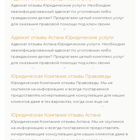
клиенту.
Адвокат отзывы Юридические услуги. Необходим
квалифицированный адвокат по уголовным либо
гражданским делам? Предлагаем целый комплекс услуг
для оказания правовой помощи под ключ своим
клиентам. Комплексное обслуживание физических и
юридических лиц. Индивидуальный подход к каждому
Адвокат отзывы Астана Юридические услуги
клиенту.
Адвокат отзывы Астана Юридические услуги. Необходим
квалифицированный адвокат по уголовным либо
гражданским делам? Предлагаем целый комплекс услуг
для оказания правовой помощи под ключ своим
клиентам. Комплексное обслуживание физических и
юридических лиц. Индивидуальный подход к каждому
Юридическая Компания отзывы Правоведы
клиенту.
Юридическая Компания отзывы Правоведы. Мы не
скупимся на информацию и всегда постараемся
предоставлять исчерпывающие консультации для наших
клиентов даже в тех вариантах, когда они еще не
пользовались юридическими услугами нашей компании.
Юридическая Компания отзывы Астана
Юридическая Компания отзывы Астана. Мы не скупимся
на информацию и всегда постараемся предоставлять
исчерпывающие консультации для наших клиентов даже в