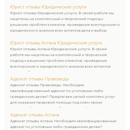
дела и выбор рационального пути для его успешного
завершения.
Юрист отзывы Юридические услуги
Юрист отзывы Юридические услуги. В своей работе мы
нацелены на комплексный и творческий подход к
решению проблем клиентов, проведение всестороннего
юридического анализа всех аспектов дела и выбор
рационального пути для его успешного завершения.
Юрист отзывы Астана Юридические услуги
Юрист отзывы Астана Юридические услуги. В своей
работе мы нацелены на комплексный и творческий
подход к решению проблем клиентов, проведение
всестороннего юридического анализа всех аспектов
дела и выбор рационального пути для его успешного
завершения.
Адвокат отзывы Правоведы
Адвокат отзывы Правоведы. Необходим
квалифицированный адвокат по уголовным либо
гражданским делам? Предлагаем целый комплекс услуг
для оказания правовой помощи под ключ своим
клиентам. Комплексное обслуживание физических и
юридических лиц. Индивидуальный подход к каждому
Адвокат отзывы Астана
клиенту.
Адвокат отзывы Астана. Необходим квалифицированный
адвокат по уголовным либо гражданским делам?