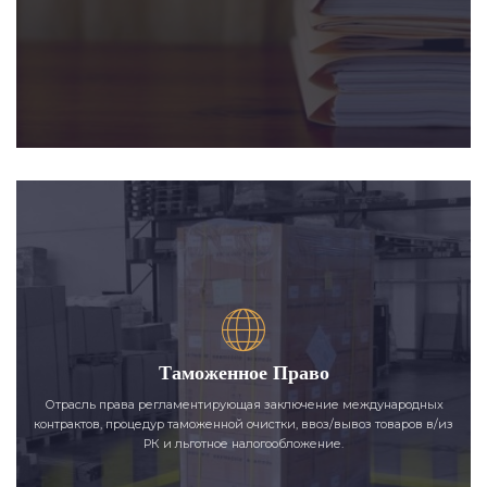
Таможенное Право
Отрасль права регламентирующая заключение международных
контрактов, процедур таможенной очистки, ввоз/вывоз товаров в/из
РК и льготное налогообложение.