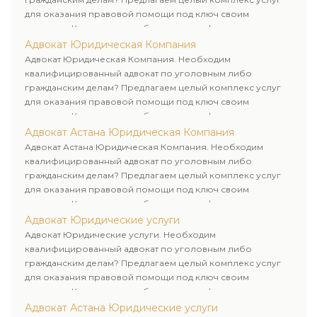
для оказания правовой помощи под ключ своим
клиентам. Комплексное обслуживание физических и
юридических лиц. Индивидуальный подход к каждому
Адвокат Юридическая Компания
клиенту.
Адвокат Юридическая Компания. Необходим
квалифицированный адвокат по уголовным либо
гражданским делам? Предлагаем целый комплекс услуг
для оказания правовой помощи под ключ своим
клиентам. Комплексное обслуживание физических и
юридических лиц. Индивидуальный подход к каждому
Адвокат Астана Юридическая Компания
клиенту.
Адвокат Астана Юридическая Компания. Необходим
квалифицированный адвокат по уголовным либо
гражданским делам? Предлагаем целый комплекс услуг
для оказания правовой помощи под ключ своим
клиентам. Комплексное обслуживание физических и
юридических лиц. Индивидуальный подход к каждому
Адвокат Юридические услуги
клиенту.
Адвокат Юридические услуги. Необходим
квалифицированный адвокат по уголовным либо
гражданским делам? Предлагаем целый комплекс услуг
для оказания правовой помощи под ключ своим
клиентам. Комплексное обслуживание физических и
юридических лиц. Индивидуальный подход к каждому
Адвокат Астана Юридические услуги