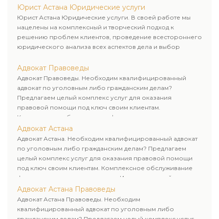
Юрист Астана Юридические услуги
Юрист Астана Юридические услуги. В своей работе мы
нацелены на комплексный и творческий подход к
решению проблем клиентов, проведение всестороннего
юридического анализа всех аспектов дела и выбор
рационального пути для его успешного завершения.
Адвокат Правоведы
Адвокат Правоведы. Необходим квалифицированный
адвокат по уголовным либо гражданским делам?
Предлагаем целый комплекс услуг для оказания
правовой помощи под ключ своим клиентам.
Комплексное обслуживание физических и юридических
лиц. Индивидуальный подход к каждому клиенту.
Адвокат Астана
Адвокат Астана. Необходим квалифицированный адвокат
по уголовным либо гражданским делам? Предлагаем
целый комплекс услуг для оказания правовой помощи
под ключ своим клиентам. Комплексное обслуживание
физических и юридических лиц. Индивидуальный подход к
каждому клиенту.
Адвокат Астана Правоведы
Адвокат Астана Правоведы. Необходим
квалифицированный адвокат по уголовным либо
гражданским делам? Предлагаем целый комплекс услуг