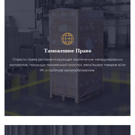
Таможенное Право
Отрасль права регламентирующая заключение международных
контрактов, процедур таможенной очистки, ввоз/вывоз товаров в/из
РК и льготное налогообложение.