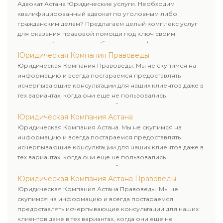
клиенту.
Адвокат Астана Юридические услуги. Необходим
квалифицированный адвокат по уголовным либо
гражданским делам? Предлагаем целый комплекс услуг
для оказания правовой помощи под ключ своим
клиентам. Комплексное обслуживание физических и
юридических лиц. Индивидуальный подход к каждому
Юридическая Компания Правоведы
клиенту.
Юридическая Компания Правоведы. Мы не скупимся на
информацию и всегда постараемся предоставлять
исчерпывающие консультации для наших клиентов даже в
тех вариантах, когда они еще не пользовались
юридическими услугами нашей компании.
Юридическая Компания Астана
Юридическая Компания Астана. Мы не скупимся на
информацию и всегда постараемся предоставлять
исчерпывающие консультации для наших клиентов даже в
тех вариантах, когда они еще не пользовались
юридическими услугами нашей компании.
Юридическая Компания Астана Правоведы
Юридическая Компания Астана Правоведы. Мы не
скупимся на информацию и всегда постараемся
предоставлять исчерпывающие консультации для наших
клиентов даже в тех вариантах, когда они еще не