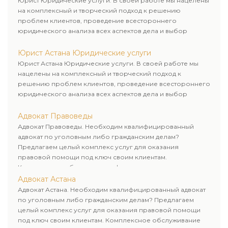
Юрист Юридические услуги. В своей работе мы нацелены
на комплексный и творческий подход к решению
проблем клиентов, проведение всестороннего
юридического анализа всех аспектов дела и выбор
рационального пути для его успешного завершения.
Юрист Астана Юридические услуги
Юрист Астана Юридические услуги. В своей работе мы
нацелены на комплексный и творческий подход к
решению проблем клиентов, проведение всестороннего
юридического анализа всех аспектов дела и выбор
рационального пути для его успешного завершения.
Адвокат Правоведы
Адвокат Правоведы. Необходим квалифицированный
адвокат по уголовным либо гражданским делам?
Предлагаем целый комплекс услуг для оказания
правовой помощи под ключ своим клиентам.
Комплексное обслуживание физических и юридических
лиц. Индивидуальный подход к каждому клиенту.
Адвокат Астана
Адвокат Астана. Необходим квалифицированный адвокат
по уголовным либо гражданским делам? Предлагаем
целый комплекс услуг для оказания правовой помощи
под ключ своим клиентам. Комплексное обслуживание