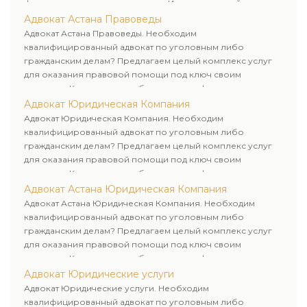
физических и юридических лиц. Индивидуальный подход к
каждому клиенту.
Адвокат Астана Правоведы
Адвокат Астана Правоведы. Необходим
квалифицированный адвокат по уголовным либо
гражданским делам? Предлагаем целый комплекс услуг
для оказания правовой помощи под ключ своим
клиентам. Комплексное обслуживание физических и
юридических лиц. Индивидуальный подход к каждому
Адвокат Юридическая Компания
клиенту.
Адвокат Юридическая Компания. Необходим
квалифицированный адвокат по уголовным либо
гражданским делам? Предлагаем целый комплекс услуг
для оказания правовой помощи под ключ своим
клиентам. Комплексное обслуживание физических и
юридических лиц. Индивидуальный подход к каждому
Адвокат Астана Юридическая Компания
клиенту.
Адвокат Астана Юридическая Компания. Необходим
квалифицированный адвокат по уголовным либо
гражданским делам? Предлагаем целый комплекс услуг
для оказания правовой помощи под ключ своим
клиентам. Комплексное обслуживание физических и
юридических лиц. Индивидуальный подход к каждому
Адвокат Юридические услуги
клиенту.
Адвокат Юридические услуги. Необходим
квалифицированный адвокат по уголовным либо