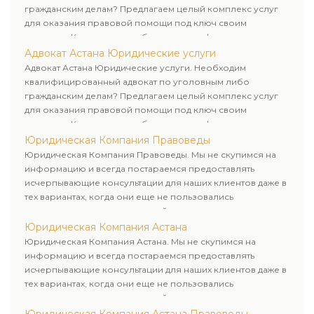
гражданским делам? Предлагаем целый комплекс услуг
для оказания правовой помощи под ключ своим
клиентам. Комплексное обслуживание физических и
юридических лиц. Индивидуальный подход к каждому
Адвокат Астана Юридические услуги
клиенту.
Адвокат Астана Юридические услуги. Необходим
квалифицированный адвокат по уголовным либо
гражданским делам? Предлагаем целый комплекс услуг
для оказания правовой помощи под ключ своим
клиентам. Комплексное обслуживание физических и
юридических лиц. Индивидуальный подход к каждому
Юридическая Компания Правоведы
клиенту.
Юридическая Компания Правоведы. Мы не скупимся на
информацию и всегда постараемся предоставлять
исчерпывающие консультации для наших клиентов даже в
тех вариантах, когда они еще не пользовались
юридическими услугами нашей компании.
Юридическая Компания Астана
Юридическая Компания Астана. Мы не скупимся на
информацию и всегда постараемся предоставлять
исчерпывающие консультации для наших клиентов даже в
тех вариантах, когда они еще не пользовались
юридическими услугами нашей компании.