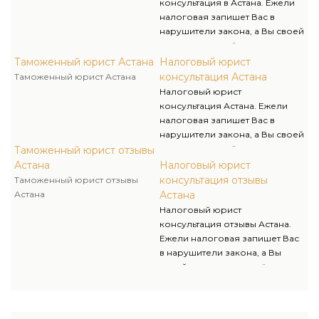
консультация в Астана. Ежели
помогут спецы Объединения
налоговая запишет Вас в
адвокатов Правоведы.
нарушители закона, а Вы своей
вины не признаёте, то остается
лишь один путь - доказать свою
Таможенный юрист Астана
Налоговый юрист
правоту Вы можете лишь в
консультация Астана
Таможенный юрист Астана
суде. Отстоять свои права в
Налоговый юрист
суде по налоговым спорам Вам
консультация Астана. Ежели
помогут спецы Объединения
налоговая запишет Вас в
адвокатов Правоведы.
нарушители закона, а Вы своей
вины не признаёте, то остается
Таможенный юрист отзывы
лишь один путь - доказать свою
Астана
Налоговый юрист
правоту Вы можете лишь в
консультация отзывы
Таможенный юрист отзывы
суде. Отстоять свои права в
Астана
Астана
суде по налоговым спорам Вам
Налоговый юрист
помогут спецы Объединения
консультация отзывы Астана.
адвокатов Правоведы.
Ежели налоговая запишет Вас
в нарушители закона, а Вы
своей вины не признаёте, то
остается лишь один путь -
доказать свою правоту Вы
можете лишь в суде. Отстоять