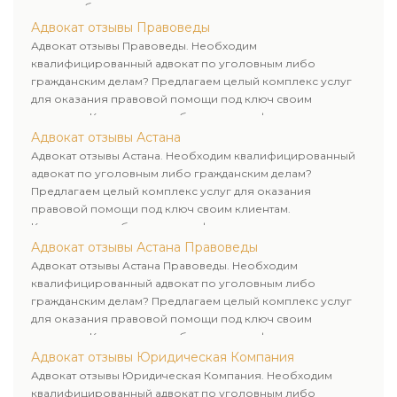
дела и выбор рационального пути для его успешного
завершения.
Адвокат отзывы Правоведы
Адвокат отзывы Правоведы. Необходим
квалифицированный адвокат по уголовным либо
гражданским делам? Предлагаем целый комплекс услуг
для оказания правовой помощи под ключ своим
клиентам. Комплексное обслуживание физических и
юридических лиц. Индивидуальный подход к каждому
Адвокат отзывы Астана
клиенту.
Адвокат отзывы Астана. Необходим квалифицированный
адвокат по уголовным либо гражданским делам?
Предлагаем целый комплекс услуг для оказания
правовой помощи под ключ своим клиентам.
Комплексное обслуживание физических и юридических
лиц. Индивидуальный подход к каждому клиенту.
Адвокат отзывы Астана Правоведы
Адвокат отзывы Астана Правоведы. Необходим
квалифицированный адвокат по уголовным либо
гражданским делам? Предлагаем целый комплекс услуг
для оказания правовой помощи под ключ своим
клиентам. Комплексное обслуживание физических и
юридических лиц. Индивидуальный подход к каждому
Адвокат отзывы Юридическая Компания
клиенту.
Адвокат отзывы Юридическая Компания. Необходим
квалифицированный адвокат по уголовным либо