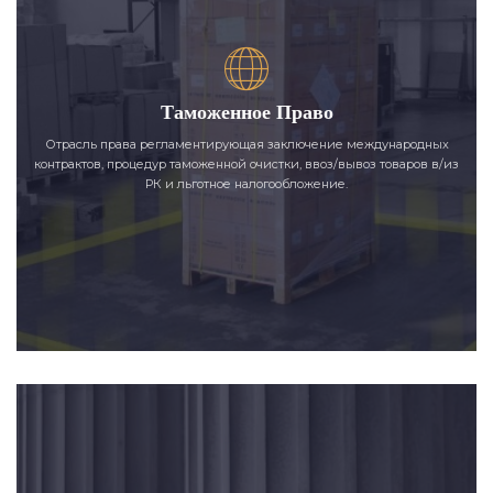
Таможенное Право
Отрасль права регламентирующая заключение международных
контрактов, процедур таможенной очистки, ввоз/вывоз товаров в/из
РК и льготное налогообложение.