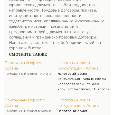
юридических документов любой трудности и
направленности. Трудовые договоры, приказы,
инструкции, протоколы, доверенности,
ходатайства, иски, апелляционные и кассационные
жалобы, регистрация предприятий и
предпринимателей, документы в налоговую,
соглашения и гражданско-правовые договоры.
Наши спецы подготовят любой юридический акт
хорошо и быстро.
СМОТРИТЕ ТАКЖЕ
Таможенный юрист -
Налоговый юрист
Астана
консультация - Астана
Таможенный юрист - Астана
Налоговый юрист
консультация - Астана. Ежели
налоговая запишет Вас в
нарушители закона, а Вы своей
вины не признаёте, то остается
лишь один путь - доказать свою
Таможенный юрист в
Налоговый юрист
правоту Вы можете лишь в
Астана
консультация в Астана
суде. Отстоять свои права в
Таможенный юрист в Астана
Налоговый юрист
суде по налоговым спорам Вам