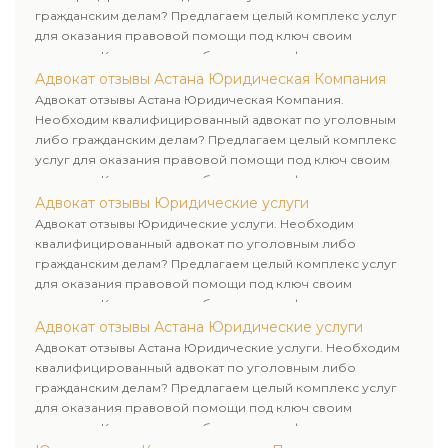
гражданским делам? Предлагаем целый комплекс услуг
для оказания правовой помощи под ключ своим
клиентам. Комплексное обслуживание физических и
юридических лиц. Индивидуальный подход к каждому
Адвокат отзывы Астана Юридическая Компания
клиенту.
Адвокат отзывы Астана Юридическая Компания.
Необходим квалифицированный адвокат по уголовным
либо гражданским делам? Предлагаем целый комплекс
услуг для оказания правовой помощи под ключ своим
клиентам. Комплексное обслуживание физических и
юридических лиц. Индивидуальный подход к каждому
Адвокат отзывы Юридические услуги
клиенту.
Адвокат отзывы Юридические услуги. Необходим
квалифицированный адвокат по уголовным либо
гражданским делам? Предлагаем целый комплекс услуг
для оказания правовой помощи под ключ своим
клиентам. Комплексное обслуживание физических и
юридических лиц. Индивидуальный подход к каждому
Адвокат отзывы Астана Юридические услуги
клиенту.
Адвокат отзывы Астана Юридические услуги. Необходим
квалифицированный адвокат по уголовным либо
гражданским делам? Предлагаем целый комплекс услуг
для оказания правовой помощи под ключ своим
клиентам. Комплексное обслуживание физических и
юридических лиц. Индивидуальный подход к каждому