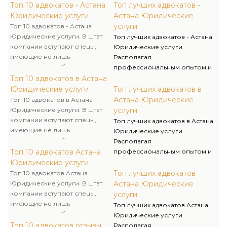
Топ 10 адвокатов - Астана
Топ лучших адвокатов -
Юридические услуги
Астана Юридические
услуги
Топ 10 адвокатов - Астана
Юридические услуги. В штат
Топ лучших адвокатов - Астана
компании вступают спецы,
Юридические услуги.
имеющие не лишь
Располагая
юридическое образование,
профессиональным опытом и
однако и опыт работы в
умениями, мы оказываем
Топ 10 адвокатов в Астана
государственных органах, что
качественную юридическую
Юридические услуги
Топ лучших адвокатов в
помогает нам решать
помощь и предлагаем услуги
Астана Юридические
Топ 10 адвокатов в Астана
поставленные задачи очень
адвоката и адвоката для
Юридические услуги. В штат
услуги
компетентно и комплексно.
решения личных и бизнес-
компании вступают спецы,
Топ лучших адвокатов в Астана
вопросов.
имеющие не лишь
Юридические услуги.
юридическое образование,
Располагая
однако и опыт работы в
Топ 10 адвокатов Астана
профессиональным опытом и
государственных органах, что
умениями, мы оказываем
Юридические услуги
помогает нам решать
качественную юридическую
Топ лучших адвокатов
Топ 10 адвокатов Астана
поставленные задачи очень
помощь и предлагаем услуги
Юридические услуги. В штат
Астана Юридические
компетентно и комплексно.
адвоката и адвоката для
компании вступают спецы,
услуги
решения личных и бизнес-
имеющие не лишь
Топ лучших адвокатов Астана
вопросов.
юридическое образование,
Юридические услуги.
однако и опыт работы в
Топ 10 адвокатов отзывы
Располагая