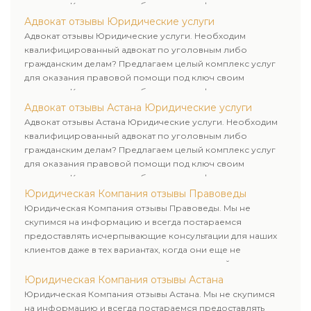
клиентам. Комплексное обслуживание физических и
юридических лиц. Индивидуальный подход к каждому
Адвокат отзывы Юридические услуги
клиенту.
Адвокат отзывы Юридические услуги. Необходим
квалифицированный адвокат по уголовным либо
гражданским делам? Предлагаем целый комплекс услуг
для оказания правовой помощи под ключ своим
клиентам. Комплексное обслуживание физических и
юридических лиц. Индивидуальный подход к каждому
Адвокат отзывы Астана Юридические услуги
клиенту.
Адвокат отзывы Астана Юридические услуги. Необходим
квалифицированный адвокат по уголовным либо
гражданским делам? Предлагаем целый комплекс услуг
для оказания правовой помощи под ключ своим
клиентам. Комплексное обслуживание физических и
юридических лиц. Индивидуальный подход к каждому
Юридическая Компания отзывы Правоведы
клиенту.
Юридическая Компания отзывы Правоведы. Мы не
скупимся на информацию и всегда постараемся
предоставлять исчерпывающие консультации для наших
клиентов даже в тех вариантах, когда они еще не
пользовались юридическими услугами нашей компании.
Юридическая Компания отзывы Астана
Юридическая Компания отзывы Астана. Мы не скупимся
на информацию и всегда постараемся предоставлять