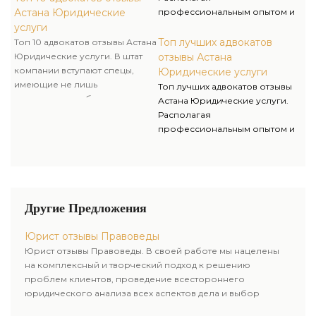
государственных органах, что
Астана Юридические
профессиональным опытом и
помогает нам решать
умениями, мы оказываем
услуги
поставленные задачи очень
качественную юридическую
Топ лучших адвокатов
Топ 10 адвокатов отзывы Астана
компетентно и комплексно.
помощь и предлагаем услуги
Юридические услуги. В штат
отзывы Астана
адвоката и адвоката для
компании вступают спецы,
Юридические услуги
решения личных и бизнес-
имеющие не лишь
Топ лучших адвокатов отзывы
вопросов.
юридическое образование,
Астана Юридические услуги.
однако и опыт работы в
Располагая
государственных органах, что
профессиональным опытом и
помогает нам решать
умениями, мы оказываем
поставленные задачи очень
качественную юридическую
компетентно и комплексно.
помощь и предлагаем услуги
адвоката и адвоката для
решения личных и бизнес-
Другие Предложения
вопросов.
Юрист отзывы Правоведы
Юрист отзывы Правоведы. В своей работе мы нацелены
на комплексный и творческий подход к решению
проблем клиентов, проведение всестороннего
юридического анализа всех аспектов дела и выбор
рационального пути для его успешного завершения.