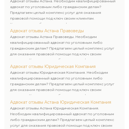
Адвокат отзывы Астана. Необходим квалифицированный
адвокат по уголовным либо гражданским делам?
Предлагаем целый комплекс услуг для оказания
правовой помощи под ключ своим клиентам.
Комплексное обслуживание физических и юридических
лиц. Индивидуальный подход к каждому клиенту.
Адвокат отзывы Астана Правоведы
Адвокат отзывы Астана Правоведы. Необходим
квалифицированный адвокат по уголовным либо
гражданским делам? Предлагаем целый комплекс услуг
для оказания правовой помощи под ключ своим
клиентам. Комплексное обслуживание физических и
юридических лиц. Индивидуальный подход к каждому
Адвокат отзывы Юридическая Компания
клиенту.
Адвокат отзывы Юридическая Компания. Необходим
квалифицированный адвокат по уголовным либо
гражданским делам? Предлагаем целый комплекс услуг
для оказания правовой помощи под ключ своим
клиентам. Комплексное обслуживание физических и
юридических лиц. Индивидуальный подход к каждому
Адвокат отзывы Астана Юридическая Компания
клиенту.
Адвокат отзывы Астана Юридическая Компания.
Необходим квалифицированный адвокат по уголовным
либо гражданским делам? Предлагаем целый комплекс
услуг для оказания правовой помощи под ключ своим