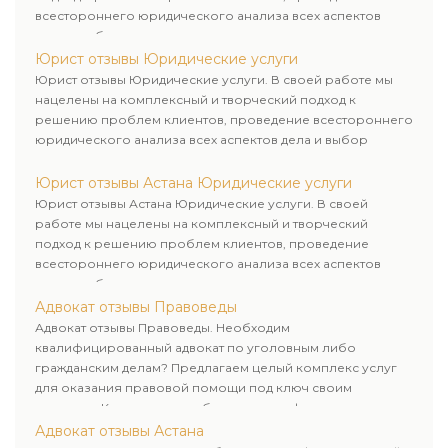
всестороннего юридического анализа всех аспектов
дела и выбор рационального пути для его успешного
завершения.
Юрист отзывы Юридические услуги
Юрист отзывы Юридические услуги. В своей работе мы
нацелены на комплексный и творческий подход к
решению проблем клиентов, проведение всестороннего
юридического анализа всех аспектов дела и выбор
рационального пути для его успешного завершения.
Юрист отзывы Астана Юридические услуги
Юрист отзывы Астана Юридические услуги. В своей
работе мы нацелены на комплексный и творческий
подход к решению проблем клиентов, проведение
всестороннего юридического анализа всех аспектов
дела и выбор рационального пути для его успешного
завершения.
Адвокат отзывы Правоведы
Адвокат отзывы Правоведы. Необходим
квалифицированный адвокат по уголовным либо
гражданским делам? Предлагаем целый комплекс услуг
для оказания правовой помощи под ключ своим
клиентам. Комплексное обслуживание физических и
юридических лиц. Индивидуальный подход к каждому
Адвокат отзывы Астана
клиенту.