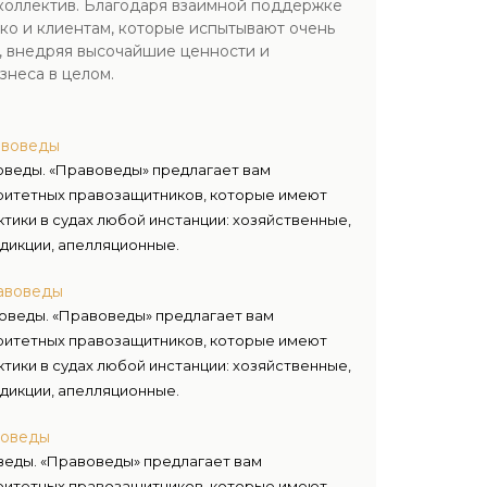
 коллектив. Благодаря взаимной поддержке
ко и клиентам, которые испытывают очень
, внедряя высочайшие ценности и
знеса в целом.
авоведы
оведы. «Правоведы» предлагает вам
ритетных правозащитников, которые имеют
тики в судах любой инстанции: хозяйственные,
дикции, апелляционные.
авоведы
оведы. «Правоведы» предлагает вам
ритетных правозащитников, которые имеют
тики в судах любой инстанции: хозяйственные,
дикции, апелляционные.
воведы
веды. «Правоведы» предлагает вам
ритетных правозащитников, которые имеют