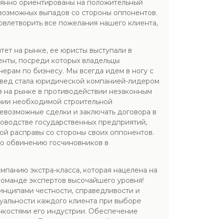
тоянно ориентированы на положительный
 возможных выпадов со стороны оппонентов.
овлетворить все пожелания нашего клиента,
ет на рынке, ее юристы выступали в
иенты, посреди которых владельцы
ерам по бизнесу. Мы всегда идем в ногу с
вовед стала юридической компанией-лидером
з на рынке в противодействии незаконным
ении необходимой строительной
севозможные сделки и заключать договора в
ководстве государственных предприятий,
ой расправы со стороны своих оппонентов.
по обвинению госчиновников в
панию экстра-класса, которая нацелена на
команде экспертов высочайшего уровня!
инципами честности, справедливости и
уальности каждого клиента при выборе
онкостями его индустрии. Обеспечение