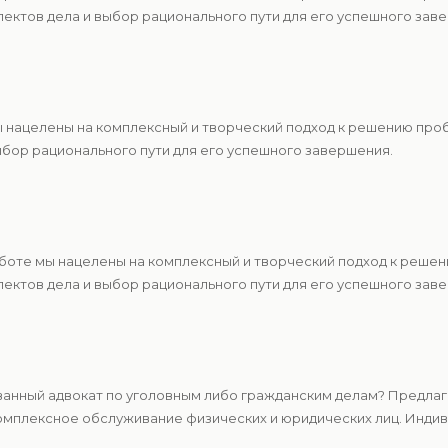
ектов дела и выбор рационального пути для его успешного зав
ы нацелены на комплексный и творческий подход к решению про
ыбор рационального пути для его успешного завершения.
аботе мы нацелены на комплексный и творческий подход к реше
ектов дела и выбор рационального пути для его успешного зав
нный адвокат по уголовным либо гражданским делам? Предлага
мплексное обслуживание физических и юридических лиц. Индиви