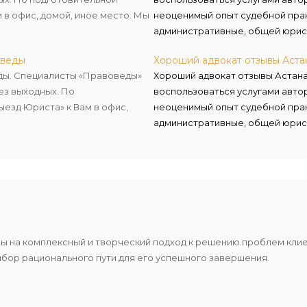
в офис, домой, иное место. Мы
неоценимый опыт судебной прак
административные, общей юрис
оведы
Хороший адвокат отзывы Аст
еды. Специалисты «Правоведы»
Хороший адвокат отзывы Астан
ез выходных. По
воспользоваться услугами авто
езд Юриста» к Вам в офис,
неоценимый опыт судебной прак
административные, общей юрис
ы на комплексный и творческий подход к решению проблем кли
ыбор рационального пути для его успешного завершения.