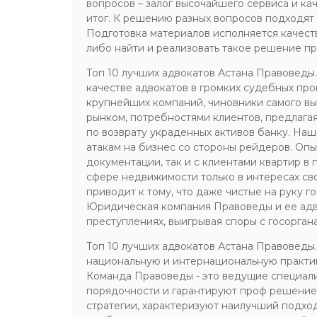
вопросов – залог высочайшего сервиса и к
итог. К решению разных вопросов подходят 
Подготовка материалов исполняется качеств
либо найти и реализовать такое решение п
Топ 10 лучших адвокатов Астана Правоведы
качестве адвокатов в громких судебных про
крупнейших компаний, чиновники самого выс
рынком, потребностями клиентов, предлага
по возврату украденных активов банку. На
атакам на бизнес со стороны рейдеров. Оп
документации, так и с клиентами квартир в
сфере недвижимости только в интересах св
приводит к тому, что даже чистые на руку 
Юридическая компания Правоведы и ее адв
преступлениях, выигрывая споры с госоргана
Топ 10 лучших адвокатов Астана Правоведы
национальную и интернациональную практик
Команда Правоведы - это ведущие специали
порядочности и гарантируют проф решение
стратегии, характеризуют наилучший подхо