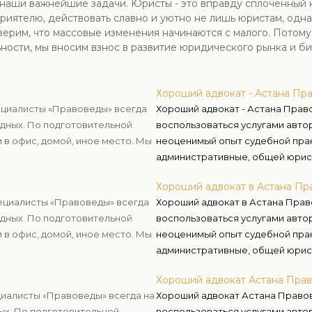
- наши важнейшие задачи. Юристы - это вправду сплоченный
риятелю, действовать славно и уютно не лишь юристам, одна
ерим, что массовые изменения начинаются с малого. Потому
ности, мы вносим взнос в развитие юридического рынка и би
Хороший адвокат - Астана Пр
пециалисты «Правоведы» всегда
Хороший адвокат - Астана Прав
одных. По подготовительной
воспользоваться услугами авто
в офис, домой, иное место. Мы
неоценимый опыт судебной прак
административные, общей юрис
Хороший адвокат в Астана Пр
пециалисты «Правоведы» всегда
Хороший адвокат в Астана Прав
одных. По подготовительной
воспользоваться услугами авто
в офис, домой, иное место. Мы
неоценимый опыт судебной прак
административные, общей юрис
Хороший адвокат Астана Пра
циалисты «Правоведы» всегда на
Хороший адвокат Астана Право
ых. По подготовительной
воспользоваться услугами авто