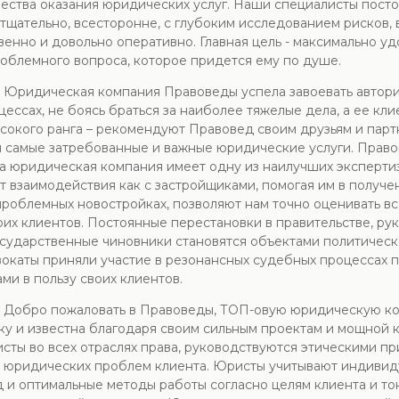
ачества оказания юридических услуг. Наши специалисты пос
тщательно, всесторонне, с глубоким исследованием рисков,
енно и довольно оперативно. Главная цель - максимально уд
роблемного вопроса, которое придется ему по душе.
. Юридическая компания Правоведы успела завоевать авторит
цессах, не боясь браться за наиболее тяжелые дела, а ее кл
окого ранга – рекомендуют Правовед своим друзьям и партн
я самые затребованные и важные юридические услуги. Пра
ша юридическая компания имеет одну из наилучших эксперти
ыт взаимодействия как с застройщиками, помогая им в получ
 проблемных новостройках, позволяют нам точно оценивать в
оих клиентов. Постоянные перестановки в правительстве, ру
государственные чиновники становятся объектами политическ
окаты приняли участие в резонансных судебных процессах 
ми в пользу своих клиентов.
. Добро пожаловать в Правоведы, ТОП-овую юридическую ком
у и известна благодаря своим сильным проектам и мощной 
сты во всех отраслях права, руководствуются этическими пр
 юридических проблем клиента. Юристы учитывают индивид
д и оптимальные методы работы согласно целям клиента и т