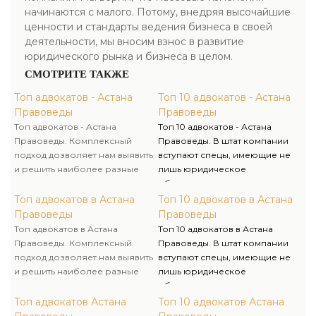
начинаются с малого. Потому, внедряя высочайшие
ценности и стандарты ведения бизнеса в своей
деятельности, мы вносим взнос в развитие
юридического рынка и бизнеса в целом.
СМОТРИТЕ ТАКЖЕ
Топ адвокатов - Астана
Топ 10 адвокатов - Астана
Правоведы
Правоведы
Топ адвокатов - Астана
Топ 10 адвокатов - Астана
Правоведы. Комплексный
Правоведы. В штат компании
подход дозволяет нам выявить
вступают спецы, имеющие не
и решить наиболее разные
лишь юридическое
трудности, возникающие в
образование, однако и опыт
практической деятельности,
работы в государственных
Топ адвокатов в Астана
Топ 10 адвокатов в Астана
знание и опыт дают
органах, что помогает нам
Правоведы
Правоведы
возможность преодолеть
решать поставленные задачи
Топ адвокатов в Астана
Топ 10 адвокатов в Астана
любые затруднения.
очень компетентно и
Правоведы. Комплексный
Правоведы. В штат компании
комплексно.
подход дозволяет нам выявить
вступают спецы, имеющие не
и решить наиболее разные
лишь юридическое
трудности, возникающие в
образование, однако и опыт
практической деятельности,
работы в государственных
Топ адвокатов Астана
Топ 10 адвокатов Астана
знание и опыт дают
органах, что помогает нам