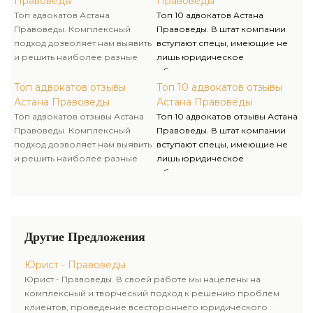
Правоведы
Правоведы
возможность преодолеть
решать поставленные задачи
Топ адвокатов Астана
Топ 10 адвокатов Астана
любые затруднения.
очень компетентно и
Правоведы. Комплексный
Правоведы. В штат компании
комплексно.
подход дозволяет нам выявить
вступают спецы, имеющие не
и решить наиболее разные
лишь юридическое
трудности, возникающие в
образование, однако и опыт
практической деятельности,
работы в государственных
Топ адвокатов отзывы
Топ 10 адвокатов отзывы
знание и опыт дают
органах, что помогает нам
Астана Правоведы
Астана Правоведы
возможность преодолеть
решать поставленные задачи
Топ адвокатов отзывы Астана
Топ 10 адвокатов отзывы Астана
любые затруднения.
очень компетентно и
Правоведы. Комплексный
Правоведы. В штат компании
комплексно.
подход дозволяет нам выявить
вступают спецы, имеющие не
и решить наиболее разные
лишь юридическое
трудности, возникающие в
образование, однако и опыт
практической деятельности,
работы в государственных
знание и опыт дают
органах, что помогает нам
возможность преодолеть
решать поставленные задачи
любые затруднения.
очень компетентно и
Другие Предложения
комплексно.
Юрист - Правоведы
Юрист - Правоведы. В своей работе мы нацелены на
комплексный и творческий подход к решению проблем
клиентов, проведение всестороннего юридического