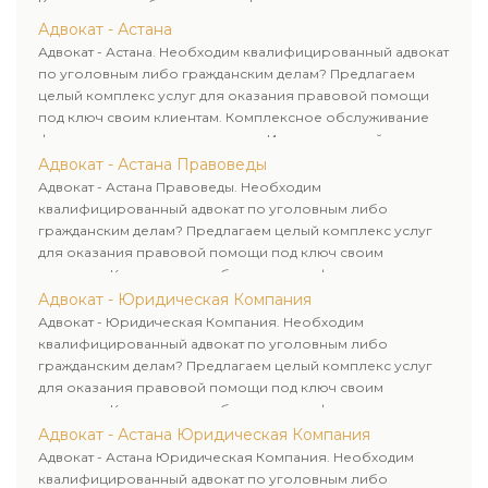
Комплексное обслуживание физических и юридических
лиц. Индивидуальный подход к каждому клиенту.
Адвокат - Астана
Адвокат - Астана. Необходим квалифицированный адвокат
по уголовным либо гражданским делам? Предлагаем
целый комплекс услуг для оказания правовой помощи
под ключ своим клиентам. Комплексное обслуживание
физических и юридических лиц. Индивидуальный подход к
каждому клиенту.
Адвокат - Астана Правоведы
Адвокат - Астана Правоведы. Необходим
квалифицированный адвокат по уголовным либо
гражданским делам? Предлагаем целый комплекс услуг
для оказания правовой помощи под ключ своим
клиентам. Комплексное обслуживание физических и
юридических лиц. Индивидуальный подход к каждому
Адвокат - Юридическая Компания
клиенту.
Адвокат - Юридическая Компания. Необходим
квалифицированный адвокат по уголовным либо
гражданским делам? Предлагаем целый комплекс услуг
для оказания правовой помощи под ключ своим
клиентам. Комплексное обслуживание физических и
юридических лиц. Индивидуальный подход к каждому
Адвокат - Астана Юридическая Компания
клиенту.
Адвокат - Астана Юридическая Компания. Необходим
квалифицированный адвокат по уголовным либо