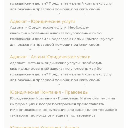
гражданским делам? Предлагаем целый комплекс услуг
для оказания правовой помощи под ключ своим
клиентам. Комплексное обслуживание физических и
юридических лиц. Индивидуальный подход к каждому
Адвокат - Юридические услуги
клиенту.
Адвокат - Юридические услуги. Необходим
квалифицированный адвокат по уголовным либо
гражданским делам? Предлагаем целый комплекс услуг
для оказания правовой помощи под ключ своим
клиентам. Комплексное обслуживание физических и
юридических лиц. Индивидуальный подход к каждому
Адвокат - Астана Юридические услуги
клиенту.
Адвокат - Астана Юридические услуги. Необходим
квалифицированный адвокат по уголовным либо
гражданским делам? Предлагаем целый комплекс услуг
для оказания правовой помощи под ключ своим
клиентам. Комплексное обслуживание физических и
юридических лиц. Индивидуальный подход к каждому
Юридическая Компания - Правоведы
клиенту.
Юридическая Компания - Правоведы. Мы не скупимся на
информацию и всегда постараемся предоставлять
исчерпывающие консультации для наших клиентов даже в
тех вариантах, когда они еще не пользовались
юридическими услугами нашей компании.
Юридическая Компания - Астана