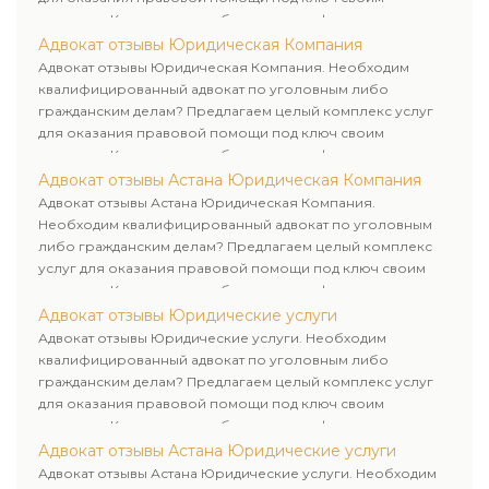
клиентам. Комплексное обслуживание физических и
юридических лиц. Индивидуальный подход к каждому
Адвокат отзывы Юридическая Компания
клиенту.
Адвокат отзывы Юридическая Компания. Необходим
квалифицированный адвокат по уголовным либо
гражданским делам? Предлагаем целый комплекс услуг
для оказания правовой помощи под ключ своим
клиентам. Комплексное обслуживание физических и
юридических лиц. Индивидуальный подход к каждому
Адвокат отзывы Астана Юридическая Компания
клиенту.
Адвокат отзывы Астана Юридическая Компания.
Необходим квалифицированный адвокат по уголовным
либо гражданским делам? Предлагаем целый комплекс
услуг для оказания правовой помощи под ключ своим
клиентам. Комплексное обслуживание физических и
юридических лиц. Индивидуальный подход к каждому
Адвокат отзывы Юридические услуги
клиенту.
Адвокат отзывы Юридические услуги. Необходим
квалифицированный адвокат по уголовным либо
гражданским делам? Предлагаем целый комплекс услуг
для оказания правовой помощи под ключ своим
клиентам. Комплексное обслуживание физических и
юридических лиц. Индивидуальный подход к каждому
Адвокат отзывы Астана Юридические услуги
клиенту.
Адвокат отзывы Астана Юридические услуги. Необходим