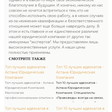
однако и в какой-то мере свое экономическое
благополучие в будущем. И конечно, никому из нас
совсем не хочется встретиться к тем, кто не
способен исполнить свою работу, а в неких случаях
из-за неимения квалификации и безответственного
отношения может еще больше навредить делу. В
этом и есть главное и не единственное различие
нашей юридической компании от других так
именуемых "экспертов". Мы предоставляем лишь
высококачественные услуги. А наши цены
полностью приемлемы.
СМОТРИТЕ ТАКЖЕ
Топ лучших адвокатов -
Топ 10 лучших адвокатов -
Астана Юридическая
Астана Юридическая
Компания
Компания
Топ лучших адвокатов - Астана
Топ 10 лучших адвокатов -
Юридическая Компания.
Астана Юридическая
Располагая
Компания. Специалисты
профессиональным опытом и
«Правоведы» всегда на связи,
умениями, мы оказываем
контактный телефон работает
качественную юридическую
без выходных. По
Топ лучших адвокатов в
Топ 10 лучших адвокатов в