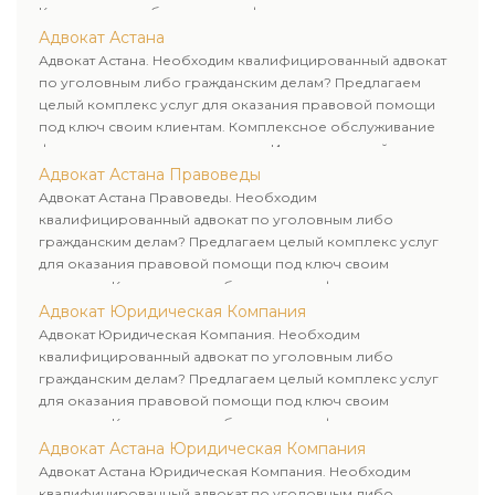
Комплексное обслуживание физических и юридических
лиц. Индивидуальный подход к каждому клиенту.
Адвокат Астана
Адвокат Астана. Необходим квалифицированный адвокат
по уголовным либо гражданским делам? Предлагаем
целый комплекс услуг для оказания правовой помощи
под ключ своим клиентам. Комплексное обслуживание
физических и юридических лиц. Индивидуальный подход к
каждому клиенту.
Адвокат Астана Правоведы
Адвокат Астана Правоведы. Необходим
квалифицированный адвокат по уголовным либо
гражданским делам? Предлагаем целый комплекс услуг
для оказания правовой помощи под ключ своим
клиентам. Комплексное обслуживание физических и
юридических лиц. Индивидуальный подход к каждому
Адвокат Юридическая Компания
клиенту.
Адвокат Юридическая Компания. Необходим
квалифицированный адвокат по уголовным либо
гражданским делам? Предлагаем целый комплекс услуг
для оказания правовой помощи под ключ своим
клиентам. Комплексное обслуживание физических и
юридических лиц. Индивидуальный подход к каждому
Адвокат Астана Юридическая Компания
клиенту.
Адвокат Астана Юридическая Компания. Необходим
квалифицированный адвокат по уголовным либо