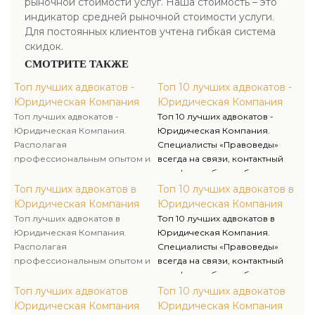
рыночной стоимости услуг. Наша стоимость – это
индикатор средней рыночной стоимости услуги.
Для постоянных клиентов учтена гибкая система
скидок.
СМОТРИТЕ ТАКЖЕ
Топ лучших адвокатов -
Топ 10 лучших адвокатов -
Юридическая Компания
Юридическая Компания
Топ лучших адвокатов -
Топ 10 лучших адвокатов -
Юридическая Компания.
Юридическая Компания.
Располагая
Специалисты «Правоведы»
профессиональным опытом и
всегда на связи, контактный
умениями, мы оказываем
телефон работает без
качественную юридическую
выходных. По
Топ лучших адвокатов в
Топ 10 лучших адвокатов в
помощь и предлагаем услуги
подготовительной
Юридическая Компания
Юридическая Компания
адвоката и адвоката для
договоренности возможен
Топ лучших адвокатов в
Топ 10 лучших адвокатов в
решения личных и бизнес-
«Выезд Юриста» к Вам в офис,
Юридическая Компания.
Юридическая Компания.
вопросов.
домой, иное место. Мы ценим
Располагая
Специалисты «Правоведы»
ваше время.
профессиональным опытом и
всегда на связи, контактный
умениями, мы оказываем
телефон работает без
качественную юридическую
выходных. По
Топ лучших адвокатов
Топ 10 лучших адвокатов
помощь и предлагаем услуги
подготовительной
Юридическая Компания
Юридическая Компания