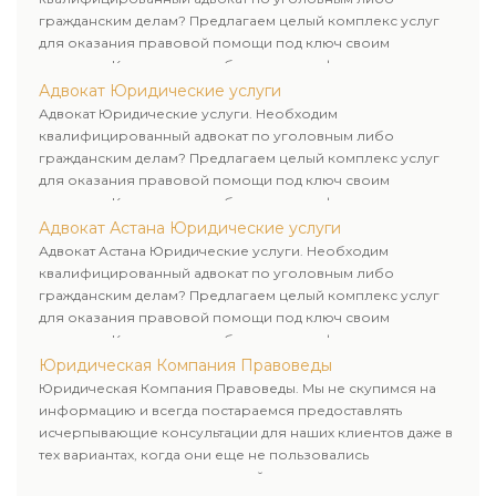
гражданским делам? Предлагаем целый комплекс услуг
для оказания правовой помощи под ключ своим
клиентам. Комплексное обслуживание физических и
юридических лиц. Индивидуальный подход к каждому
Адвокат Юридические услуги
клиенту.
Адвокат Юридические услуги. Необходим
квалифицированный адвокат по уголовным либо
гражданским делам? Предлагаем целый комплекс услуг
для оказания правовой помощи под ключ своим
клиентам. Комплексное обслуживание физических и
юридических лиц. Индивидуальный подход к каждому
Адвокат Астана Юридические услуги
клиенту.
Адвокат Астана Юридические услуги. Необходим
квалифицированный адвокат по уголовным либо
гражданским делам? Предлагаем целый комплекс услуг
для оказания правовой помощи под ключ своим
клиентам. Комплексное обслуживание физических и
юридических лиц. Индивидуальный подход к каждому
Юридическая Компания Правоведы
клиенту.
Юридическая Компания Правоведы. Мы не скупимся на
информацию и всегда постараемся предоставлять
исчерпывающие консультации для наших клиентов даже в
тех вариантах, когда они еще не пользовались
юридическими услугами нашей компании.