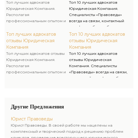
адвоката и адвоката для
договоренности возможен
Топ лучших адвокатов
Топ 10 лучших адвокатов
решения личных и бизнес-
«Выезд Юриста» к Вам в офис,
Юридическая Компания.
Юридическая Компания.
вопросов.
домой, иное место. Мы ценим
Располагая
Специалисты «Правоведы»
ваше время.
профессиональным опытом и
всегда на связи, контактный
умениями, мы оказываем
телефон работает без
качественную юридическую
выходных. По
Топ лучших адвокатов
Топ 10 лучших адвокатов
помощь и предлагаем услуги
подготовительной
отзывы Юридическая
отзывы Юридическая
адвоката и адвоката для
договоренности возможен
Компания
Компания
решения личных и бизнес-
«Выезд Юриста» к Вам в офис,
Топ лучших адвокатов отзывы
Топ 10 лучших адвокатов
вопросов.
домой, иное место. Мы ценим
Юридическая Компания.
отзывы Юридическая
ваше время.
Располагая
Компания. Специалисты
профессиональным опытом и
«Правоведы» всегда на связи,
умениями, мы оказываем
контактный телефон работает
качественную юридическую
без выходных. По
помощь и предлагаем услуги
подготовительной
адвоката и адвоката для
договоренности возможен
решения личных и бизнес-
«Выезд Юриста» к Вам в офис,
Другие Предложения
вопросов.
домой, иное место. Мы ценим
ваше время.
Юрист Правоведы
Юрист Правоведы. В своей работе мы нацелены на
комплексный и творческий подход к решению проблем
клиентов, проведение всестороннего юридического