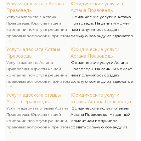
конфиденциальность
профессионалы в сфере
Услуги адвоката в Астана
Юридические услуги в
предоставленной вами
юриспруденции, а
Правоведы
Астана Правоведы
информации. Наши цены на
специалисты, вправду
Услуги адвоката в Астана
Юридические услуги в Астана
юридические услуги приятно
любящие свое дело. Адвокаты
Правоведы. Юристы нашей
Правоведы. На данный момент
различаются своей
– корректные и приятные в
компании помогут в решении
нам получилось создать
доступностью. Мы с легкостью
общении, уверенные в своих
правовых вопросов и при этом
сильную команду из адвокатов
подберем для вас лучший
силах и знаниях, умеют
обеспечивают полную
и юристов, которые не просто
набор, учитывая ваши
убеждать, оперативно
конфиденциальность
профессионалы в сфере
Услуги адвоката Астана
Юридические услуги
пожелания и располагаемый
воспринимать
предоставленной вами
юриспруденции, а
Правоведы
Астана Правоведы
бюджет.
квалифицированные решения
информации. Наши цены на
специалисты, вправду
Услуги адвоката Астана
Юридические услуги Астана
и воплощать их, а в сложных
юридические услуги приятно
любящие свое дело. Адвокаты
Правоведы. Юристы нашей
Правоведы. На данный момент
случаях – готовы держать удар.
различаются своей
– корректные и приятные в
компании помогут в решении
нам получилось создать
доступностью. Мы с легкостью
общении, уверенные в своих
правовых вопросов и при этом
сильную команду из адвокатов
подберем для вас лучший
силах и знаниях, умеют
обеспечивают полную
и юристов, которые не просто
набор, учитывая ваши
убеждать, оперативно
конфиденциальность
профессионалы в сфере
Услуги адвоката отзывы
Юридические услуги
пожелания и располагаемый
воспринимать
предоставленной вами
юриспруденции, а
Астана Правоведы
отзывы Астана Правоведы
бюджет.
квалифицированные решения
информации. Наши цены на
специалисты, вправду
Услуги адвоката отзывы Астана
Юридические услуги отзывы
и воплощать их, а в сложных
юридические услуги приятно
любящие свое дело. Адвокаты
Правоведы. Юристы нашей
Астана Правоведы. На данный
случаях – готовы держать удар.
различаются своей
– корректные и приятные в
компании помогут в решении
момент нам получилось
доступностью. Мы с легкостью
общении, уверенные в своих
правовых вопросов и при этом
создать сильную команду из
подберем для вас лучший
силах и знаниях, умеют
обеспечивают полную
адвокатов и юристов, которые
набор, учитывая ваши
убеждать, оперативно
конфиденциальность
не просто профессионалы в