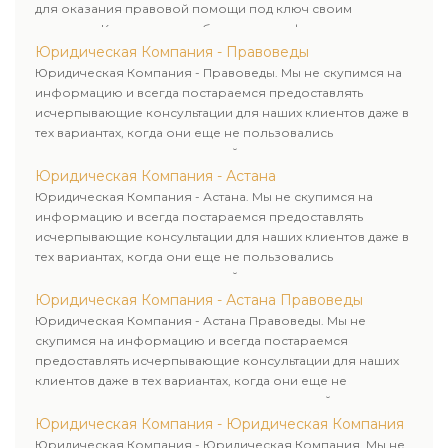
для оказания правовой помощи под ключ своим
клиентам. Комплексное обслуживание физических и
юридических лиц. Индивидуальный подход к каждому
Юридическая Компания - Правоведы
клиенту.
Юридическая Компания - Правоведы. Мы не скупимся на
информацию и всегда постараемся предоставлять
исчерпывающие консультации для наших клиентов даже в
тех вариантах, когда они еще не пользовались
юридическими услугами нашей компании.
Юридическая Компания - Астана
Юридическая Компания - Астана. Мы не скупимся на
информацию и всегда постараемся предоставлять
исчерпывающие консультации для наших клиентов даже в
тех вариантах, когда они еще не пользовались
юридическими услугами нашей компании.
Юридическая Компания - Астана Правоведы
Юридическая Компания - Астана Правоведы. Мы не
скупимся на информацию и всегда постараемся
предоставлять исчерпывающие консультации для наших
клиентов даже в тех вариантах, когда они еще не
пользовались юридическими услугами нашей компании.
Юридическая Компания - Юридическая Компания
Юридическая Компания - Юридическая Компания. Мы не