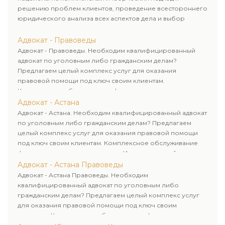
решению проблем клиентов, проведение всестороннего
юридического анализа всех аспектов дела и выбор
рационального пути для его успешного завершения.
Адвокат - Правоведы
Адвокат - Правоведы. Необходим квалифицированный
адвокат по уголовным либо гражданским делам?
Предлагаем целый комплекс услуг для оказания
правовой помощи под ключ своим клиентам.
Комплексное обслуживание физических и юридических
лиц. Индивидуальный подход к каждому клиенту.
Адвокат - Астана
Адвокат - Астана. Необходим квалифицированный адвокат
по уголовным либо гражданским делам? Предлагаем
целый комплекс услуг для оказания правовой помощи
под ключ своим клиентам. Комплексное обслуживание
физических и юридических лиц. Индивидуальный подход к
каждому клиенту.
Адвокат - Астана Правоведы
Адвокат - Астана Правоведы. Необходим
квалифицированный адвокат по уголовным либо
гражданским делам? Предлагаем целый комплекс услуг
для оказания правовой помощи под ключ своим
клиентам. Комплексное обслуживание физических и