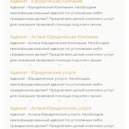
юридических лиц. Индивидуальный подход к каждому
Адвокат - Юридическая Компания
клиенту.
Адвокат - Юридическая Компания. Необходим
квалифицированный адвокат по уголовным либо
гражданским делам? Предлагаем целый комплекс услуг
для оказания правовой помощи под ключ своим
клиентам. Комплексное обслуживание физических и
юридических лиц. Индивидуальный подход к каждому
Адвокат - Астана Юридическая Компания
клиенту.
Адвокат - Астана Юридическая Компания. Необходим
квалифицированный адвокат по уголовным либо
гражданским делам? Предлагаем целый комплекс услуг
для оказания правовой помощи под ключ своим
клиентам. Комплексное обслуживание физических и
юридических лиц. Индивидуальный подход к каждому
Адвокат - Юридические услуги
клиенту.
Адвокат - Юридические услуги. Необходим
квалифицированный адвокат по уголовным либо
гражданским делам? Предлагаем целый комплекс услуг
для оказания правовой помощи под ключ своим
клиентам. Комплексное обслуживание физических и
юридических лиц. Индивидуальный подход к каждому
Адвокат - Астана Юридические услуги
клиенту.
Адвокат - Астана Юридические услуги. Необходим
квалифицированный адвокат по уголовным либо
гражданским делам? Предлагаем целый комплекс услуг