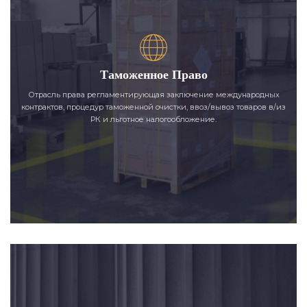
Таможенное Право
Отрасль права регламентирующая заключение международных
контрактов, процедур таможенной очистки, ввоз/вывоз товаров в/из
РК и льготное налогообложение.