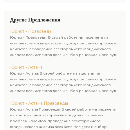
пожелания и располагаемый
воспринимать
предоставленной вами
сфере юриспруденции, а
бюджет.
квалифицированные решения
информации. Наши цены на
специалисты, вправду
и воплощать их, а в сложных
юридические услуги приятно
любящие свое дело. Адвокаты
Другие Предложения
случаях – готовы держать удар.
различаются своей
– корректные и приятные в
доступностью. Мы с легкостью
общении, уверенные в своих
Юрист - Правоведы
подберем для вас лучший
силах и знаниях, умеют
Юрист - Правоведы. В своей работе мы нацелены на
набор, учитывая ваши
убеждать, оперативно
комплексный и творческий подход к решению проблем
пожелания и располагаемый
воспринимать
клиентов, проведение всестороннего юридического
бюджет.
квалифицированные решения
анализа всех аспектов дела и выбор рационального пути
и воплощать их, а в сложных
для его успешного завершения.
случаях – готовы держать удар.
Юрист - Астана
Юрист - Астана. В своей работе мы нацелены на
комплексный и творческий подход к решению проблем
клиентов, проведение всестороннего юридического
анализа всех аспектов дела и выбор рационального пути
для его успешного завершения.
Юрист - Астана Правоведы
Юрист - Астана Правоведы. В своей работе мы нацелены
на комплексный и творческий подход к решению
проблем клиентов, проведение всестороннего
юридического анализа всех аспектов дела и выбор