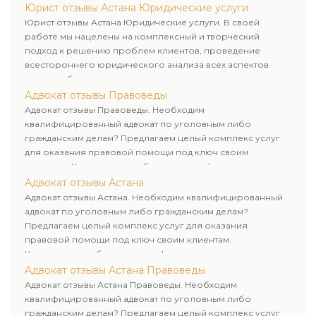
Юрист отзывы Астана Юридические услуги
Юрист отзывы Астана Юридические услуги. В своей
работе мы нацелены на комплексный и творческий
подход к решению проблем клиентов, проведение
всестороннего юридического анализа всех аспектов
дела и выбор рационального пути для его успешного
завершения.
Адвокат отзывы Правоведы
Адвокат отзывы Правоведы. Необходим
квалифицированный адвокат по уголовным либо
гражданским делам? Предлагаем целый комплекс услуг
для оказания правовой помощи под ключ своим
клиентам. Комплексное обслуживание физических и
юридических лиц. Индивидуальный подход к каждому
Адвокат отзывы Астана
клиенту.
Адвокат отзывы Астана. Необходим квалифицированный
адвокат по уголовным либо гражданским делам?
Предлагаем целый комплекс услуг для оказания
правовой помощи под ключ своим клиентам.
Комплексное обслуживание физических и юридических
лиц. Индивидуальный подход к каждому клиенту.
Адвокат отзывы Астана Правоведы
Адвокат отзывы Астана Правоведы. Необходим
квалифицированный адвокат по уголовным либо
гражданским делам? Предлагаем целый комплекс услуг