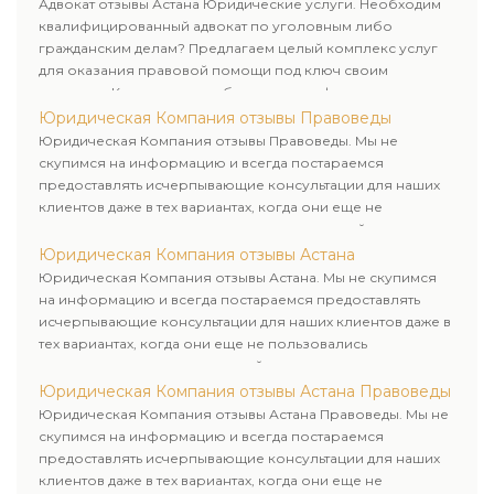
Адвокат отзывы Астана Юридические услуги. Необходим
квалифицированный адвокат по уголовным либо
гражданским делам? Предлагаем целый комплекс услуг
для оказания правовой помощи под ключ своим
клиентам. Комплексное обслуживание физических и
юридических лиц. Индивидуальный подход к каждому
Юридическая Компания отзывы Правоведы
клиенту.
Юридическая Компания отзывы Правоведы. Мы не
скупимся на информацию и всегда постараемся
предоставлять исчерпывающие консультации для наших
клиентов даже в тех вариантах, когда они еще не
пользовались юридическими услугами нашей компании.
Юридическая Компания отзывы Астана
Юридическая Компания отзывы Астана. Мы не скупимся
на информацию и всегда постараемся предоставлять
исчерпывающие консультации для наших клиентов даже в
тех вариантах, когда они еще не пользовались
юридическими услугами нашей компании.
Юридическая Компания отзывы Астана Правоведы
Юридическая Компания отзывы Астана Правоведы. Мы не
скупимся на информацию и всегда постараемся
предоставлять исчерпывающие консультации для наших
клиентов даже в тех вариантах, когда они еще не