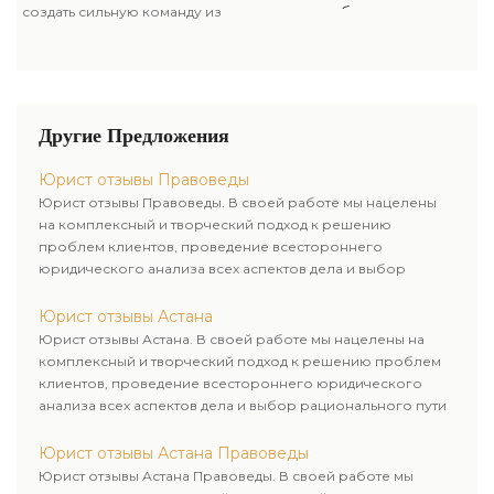
пути к желаемому итогу.
общении, уверенные в своих
видимость работы» – мы всегда
создать сильную команду из
силах и знаниях, умеют
стараемся вникнуть в суть
адвокатов и юристов, которые
убеждать, оперативно
трудности, отыскать самые
не просто профессионалы в
воспринимать
эффективные пути ее
сфере юриспруденции, а
квалифицированные решения
решения, а еще
специалисты, вправду
и воплощать их, а в сложных
проинформировать клиента в
любящие свое дело. Адвокаты
Другие Предложения
случаях – готовы держать удар.
полном объеме о возможных
– корректные и приятные в
сложностях и преградах на
общении, уверенные в своих
Юрист отзывы Правоведы
пути к желаемому итогу.
силах и знаниях, умеют
Юрист отзывы Правоведы. В своей работе мы нацелены
убеждать, оперативно
на комплексный и творческий подход к решению
воспринимать
проблем клиентов, проведение всестороннего
квалифицированные решения
юридического анализа всех аспектов дела и выбор
и воплощать их, а в сложных
рационального пути для его успешного завершения.
случаях – готовы держать удар.
Юрист отзывы Астана
Юрист отзывы Астана. В своей работе мы нацелены на
комплексный и творческий подход к решению проблем
клиентов, проведение всестороннего юридического
анализа всех аспектов дела и выбор рационального пути
для его успешного завершения.
Юрист отзывы Астана Правоведы
Юрист отзывы Астана Правоведы. В своей работе мы