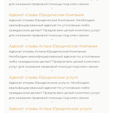
для оказания правовой помощи под ключ своим
клиентам. Комплексное обслуживание физических и
юридических лиц. Индивидуальный подход к каждому
Адвокат отзывы Юридическая Компания
клиенту.
Адвокат отзывы Юридическая Компания. Необходим
квалифицированный адвокат по уголовным либо
гражданским делам? Предлагаем целый комплекс услуг
для оказания правовой помощи под ключ своим
клиентам. Комплексное обслуживание физических и
юридических лиц. Индивидуальный подход к каждому
Адвокат отзывы Астана Юридическая Компания
клиенту.
Адвокат отзывы Астана Юридическая Компания.
Необходим квалифицированный адвокат по уголовным
либо гражданским делам? Предлагаем целый комплекс
услуг для оказания правовой помощи под ключ своим
клиентам. Комплексное обслуживание физических и
юридических лиц. Индивидуальный подход к каждому
Адвокат отзывы Юридические услуги
клиенту.
Адвокат отзывы Юридические услуги. Необходим
квалифицированный адвокат по уголовным либо
гражданским делам? Предлагаем целый комплекс услуг
для оказания правовой помощи под ключ своим
клиентам. Комплексное обслуживание физических и
юридических лиц. Индивидуальный подход к каждому
Адвокат отзывы Астана Юридические услуги
клиенту.