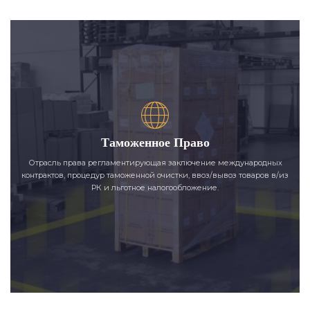
Таможенное Право
Отрасль права регламентирующая заключение международных
контрактов, процедур таможенной очистки, ввоз/вывоз товаров в/из
РК и льготное налогообложение.