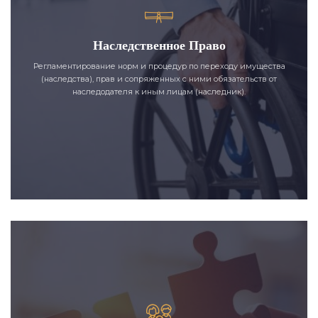
Наследственное Право
Регламентирование норм и процедур по переходу имущества
(наследства), прав и сопряженных с ними обязательств от
наследодателя к иным лицам (наследник).