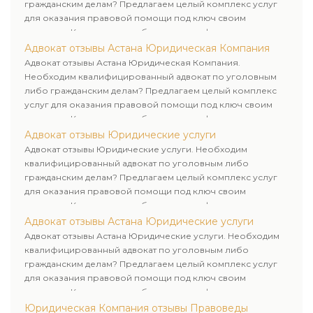
гражданским делам? Предлагаем целый комплекс услуг
для оказания правовой помощи под ключ своим
клиентам. Комплексное обслуживание физических и
юридических лиц. Индивидуальный подход к каждому
Адвокат отзывы Астана Юридическая Компания
клиенту.
Адвокат отзывы Астана Юридическая Компания.
Необходим квалифицированный адвокат по уголовным
либо гражданским делам? Предлагаем целый комплекс
услуг для оказания правовой помощи под ключ своим
клиентам. Комплексное обслуживание физических и
юридических лиц. Индивидуальный подход к каждому
Адвокат отзывы Юридические услуги
клиенту.
Адвокат отзывы Юридические услуги. Необходим
квалифицированный адвокат по уголовным либо
гражданским делам? Предлагаем целый комплекс услуг
для оказания правовой помощи под ключ своим
клиентам. Комплексное обслуживание физических и
юридических лиц. Индивидуальный подход к каждому
Адвокат отзывы Астана Юридические услуги
клиенту.
Адвокат отзывы Астана Юридические услуги. Необходим
квалифицированный адвокат по уголовным либо
гражданским делам? Предлагаем целый комплекс услуг
для оказания правовой помощи под ключ своим
клиентам. Комплексное обслуживание физических и
юридических лиц. Индивидуальный подход к каждому
Юридическая Компания отзывы Правоведы