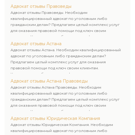
завершения.
Адвокат отзывы Правоведы
Адвокат отзывы Правоведы. Необходим
квалифицированный адвокат по уголовным либо
гражданским делам? Предлагаем целый комплекс услуг
для оказания правовой помощи под ключ своим
клиентам. Комплексное обслуживание физических и
юридических лиц. Индивидуальный подход к каждому
Адвокат отзывы Астана
клиенту.
Адвокат отзывы Астана. Необходим квалифицированный
адвокат по уголовным либо гражданским делам?
Предлагаем целый комплекс услуг для оказания
правовой помощи под ключ своим клиентам.
Комплексное обслуживание физических и юридических
лиц. Индивидуальный подход к каждому клиенту.
Адвокат отзывы Астана Правоведы
Адвокат отзывы Астана Правоведы. Необходим
квалифицированный адвокат по уголовным либо
гражданским делам? Предлагаем целый комплекс услуг
для оказания правовой помощи под ключ своим
клиентам. Комплексное обслуживание физических и
юридических лиц. Индивидуальный подход к каждому
Адвокат отзывы Юридическая Компания
клиенту.
Адвокат отзывы Юридическая Компания. Необходим
квалифицированный адвокат по уголовным либо