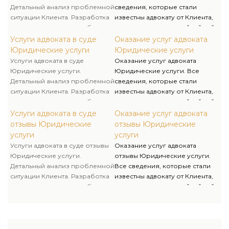
тайны. Юрист несет личную
Детальный анализ проблемной
сведения, которые стали
ответственность за
ситуации Клиента. Разработка
известны адвокату от Клиента,
неправомерное разглашение
документов для досудебного
считаются адвокатской тайной
этих данных.
урегулирования споров
и охраняются Законом. Никто
Услуги адвоката в суде
Оказание услуг адвоката
(претензии, требования об
не имеет права допрашивать
Юридические услуги
Юридические услуги
уплате задолженности и т.д.).
адвоката или требовать
Услуги адвоката в суде
Оказание услуг адвоката
разглашения адвокатской
Юридические услуги.
Юридические услуги. Все
тайны. Юрист несет личную
Детальный анализ проблемной
сведения, которые стали
ответственность за
ситуации Клиента. Разработка
известны адвокату от Клиента,
неправомерное разглашение
документов для досудебного
считаются адвокатской тайной
этих данных.
урегулирования споров
и охраняются Законом. Никто
Услуги адвоката в суде
Оказание услуг адвоката
(претензии, требования об
не имеет права допрашивать
отзывы Юридические
отзывы Юридические
уплате задолженности и т.д.).
адвоката или требовать
услуги
услуги
разглашения адвокатской
Услуги адвоката в суде отзывы
Оказание услуг адвоката
тайны. Юрист несет личную
Юридические услуги.
отзывы Юридические услуги.
ответственность за
Детальный анализ проблемной
Все сведения, которые стали
неправомерное разглашение
ситуации Клиента. Разработка
известны адвокату от Клиента,
этих данных.
документов для досудебного
считаются адвокатской тайной
урегулирования споров
и охраняются Законом. Никто
(претензии, требования об
не имеет права допрашивать
уплате задолженности и т.д.).
адвоката или требовать
разглашения адвокатской