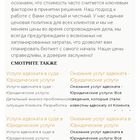
осознаем, что стоимость часто считается ключевым
фактором в принятии решения. Наш подход к
работе с Вами открытый и честный. У нас единая
ценовая политика для всех клиентов и мы не
меняем цены во время сопровождения дела, мы
всегда предупреждаем о возможных не
запланированных затратах, что дозволят вам
планировать бютжет с самого начала. Наши цены
справедливы, а доверие заслужено!
СМОТРИТЕ ТАКЖЕ
Услуги адвоката в суде -
Оказание услуг адвоката -
Юридические услуги
Юридические услуги
Услуги адвоката в суде -
Оказание услуг адвоката -
Юридические услуги.
Юридические услуги. Все
Детальный анализ проблемной
сведения, которые стали
ситуации Клиента. Разработка
известны адвокату от Клиента,
документов для досудебного
считаются адвокатской тайной
урегулирования споров
и охраняются Законом. Никто
Услуги адвоката в суде в
Оказание услуг адвоката в
(претензии, требования об
не имеет права допрашивать
Юридические услуги
Юридические услуги
уплате задолженности и т.д.).
адвоката или требовать
Услуги адвоката в суде в
Оказание услуг адвоката в
разглашения адвокатской
Юридические услуги.
Юридические услуги. Все