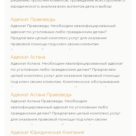
решению проблем клиентов, проведение всестороннего
юридического анализа всех аспектов дела и выбор
рационального пути для его успешного завершения.
Адвокат Правоведы
Адвокат Правоведы. Необходим квалифицированный
адвокат по уголовным либо гражданским делам?
Предлагаем целый комплекс услуг для оказания
правовой помощи под ключ своим клиентам.
Комплексное обслуживание физических и юридических
лиц. Индивидуальный подход к каждому клиенту.
Адвокат Астана
Адвокат Астана. Необходим квалифицированный адвокат
по уголовным либо гражданским делам? Предлагаем
целый комплекс услуг для оказания правовой помощи
под ключ своим клиентам. Комплексное обслуживание
физических и юридических лиц. Индивидуальный подход к
каждому клиенту.
Адвокат Астана Правоведы
Адвокат Астана Правоведы. Необходим
квалифицированный адвокат по уголовным либо
гражданским делам? Предлагаем целый комплекс услуг
для оказания правовой помощи под ключ своим
клиентам. Комплексное обслуживание физических и
юридических лиц. Индивидуальный подход к каждому
Адвокат Юридическая Компания