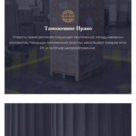
Таможенное Право
Отрасль права регламентирующая заключение международных
контрактов, процедур таможенной очистки, ввоз/вывоз товаров в/из
РК и льготное налогообложение.