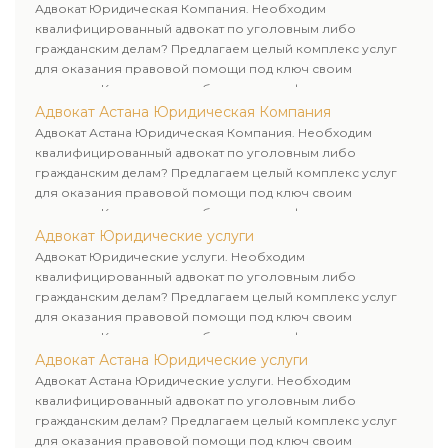
клиенту.
Адвокат Юридическая Компания. Необходим
квалифицированный адвокат по уголовным либо
гражданским делам? Предлагаем целый комплекс услуг
для оказания правовой помощи под ключ своим
клиентам. Комплексное обслуживание физических и
юридических лиц. Индивидуальный подход к каждому
Адвокат Астана Юридическая Компания
клиенту.
Адвокат Астана Юридическая Компания. Необходим
квалифицированный адвокат по уголовным либо
гражданским делам? Предлагаем целый комплекс услуг
для оказания правовой помощи под ключ своим
клиентам. Комплексное обслуживание физических и
юридических лиц. Индивидуальный подход к каждому
Адвокат Юридические услуги
клиенту.
Адвокат Юридические услуги. Необходим
квалифицированный адвокат по уголовным либо
гражданским делам? Предлагаем целый комплекс услуг
для оказания правовой помощи под ключ своим
клиентам. Комплексное обслуживание физических и
юридических лиц. Индивидуальный подход к каждому
Адвокат Астана Юридические услуги
клиенту.
Адвокат Астана Юридические услуги. Необходим
квалифицированный адвокат по уголовным либо
гражданским делам? Предлагаем целый комплекс услуг
для оказания правовой помощи под ключ своим