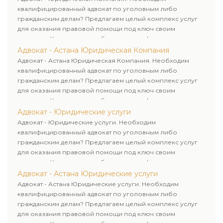
квалифицированный адвокат по уголовным либо
гражданским делам? Предлагаем целый комплекс услуг
для оказания правовой помощи под ключ своим
клиентам. Комплексное обслуживание физических и
юридических лиц. Индивидуальный подход к каждому
Адвокат - Астана Юридическая Компания
клиенту.
Адвокат - Астана Юридическая Компания. Необходим
квалифицированный адвокат по уголовным либо
гражданским делам? Предлагаем целый комплекс услуг
для оказания правовой помощи под ключ своим
клиентам. Комплексное обслуживание физических и
юридических лиц. Индивидуальный подход к каждому
Адвокат - Юридические услуги
клиенту.
Адвокат - Юридические услуги. Необходим
квалифицированный адвокат по уголовным либо
гражданским делам? Предлагаем целый комплекс услуг
для оказания правовой помощи под ключ своим
клиентам. Комплексное обслуживание физических и
юридических лиц. Индивидуальный подход к каждому
Адвокат - Астана Юридические услуги
клиенту.
Адвокат - Астана Юридические услуги. Необходим
квалифицированный адвокат по уголовным либо
гражданским делам? Предлагаем целый комплекс услуг
для оказания правовой помощи под ключ своим