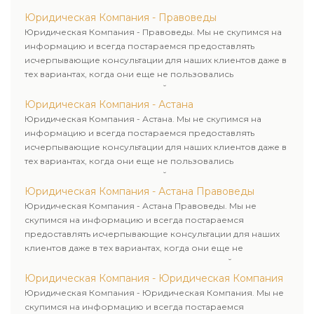
клиентам. Комплексное обслуживание физических и
юридических лиц. Индивидуальный подход к каждому
Юридическая Компания - Правоведы
клиенту.
Юридическая Компания - Правоведы. Мы не скупимся на
информацию и всегда постараемся предоставлять
исчерпывающие консультации для наших клиентов даже в
тех вариантах, когда они еще не пользовались
юридическими услугами нашей компании.
Юридическая Компания - Астана
Юридическая Компания - Астана. Мы не скупимся на
информацию и всегда постараемся предоставлять
исчерпывающие консультации для наших клиентов даже в
тех вариантах, когда они еще не пользовались
юридическими услугами нашей компании.
Юридическая Компания - Астана Правоведы
Юридическая Компания - Астана Правоведы. Мы не
скупимся на информацию и всегда постараемся
предоставлять исчерпывающие консультации для наших
клиентов даже в тех вариантах, когда они еще не
пользовались юридическими услугами нашей компании.
Юридическая Компания - Юридическая Компания
Юридическая Компания - Юридическая Компания. Мы не
скупимся на информацию и всегда постараемся