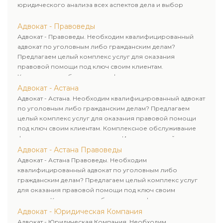
юридического анализа всех аспектов дела и выбор
рационального пути для его успешного завершения.
Адвокат - Правоведы
Адвокат - Правоведы. Необходим квалифицированный
адвокат по уголовным либо гражданским делам?
Предлагаем целый комплекс услуг для оказания
правовой помощи под ключ своим клиентам.
Комплексное обслуживание физических и юридических
лиц. Индивидуальный подход к каждому клиенту.
Адвокат - Астана
Адвокат - Астана. Необходим квалифицированный адвокат
по уголовным либо гражданским делам? Предлагаем
целый комплекс услуг для оказания правовой помощи
под ключ своим клиентам. Комплексное обслуживание
физических и юридических лиц. Индивидуальный подход к
каждому клиенту.
Адвокат - Астана Правоведы
Адвокат - Астана Правоведы. Необходим
квалифицированный адвокат по уголовным либо
гражданским делам? Предлагаем целый комплекс услуг
для оказания правовой помощи под ключ своим
клиентам. Комплексное обслуживание физических и
юридических лиц. Индивидуальный подход к каждому
Адвокат - Юридическая Компания
клиенту.
Адвокат - Юридическая Компания. Необходим