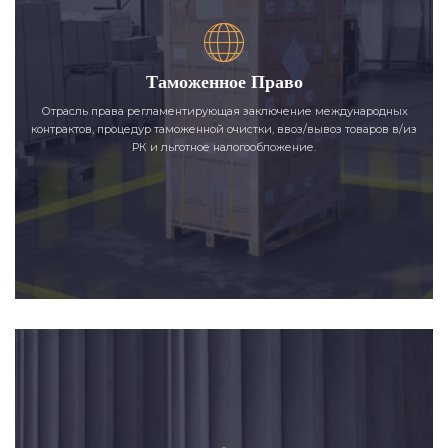
Таможенное Право
Отрасль права регламентирующая заключение международных
контрактов, процедур таможенной очистки, ввоз/вывоз товаров в/из
РК и льготное налогообложение.