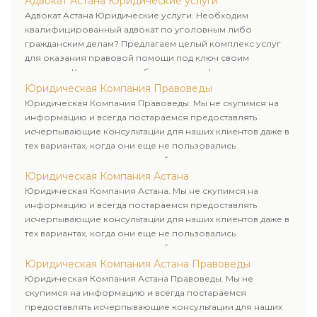
Адвокат Астана Юридические услуги
клиенту.
Адвокат Астана Юридические услуги. Необходим
квалифицированный адвокат по уголовным либо
гражданским делам? Предлагаем целый комплекс услуг
для оказания правовой помощи под ключ своим
клиентам. Комплексное обслуживание физических и
юридических лиц. Индивидуальный подход к каждому
Юридическая Компания Правоведы
клиенту.
Юридическая Компания Правоведы. Мы не скупимся на
информацию и всегда постараемся предоставлять
исчерпывающие консультации для наших клиентов даже в
тех вариантах, когда они еще не пользовались
юридическими услугами нашей компании.
Юридическая Компания Астана
Юридическая Компания Астана. Мы не скупимся на
информацию и всегда постараемся предоставлять
исчерпывающие консультации для наших клиентов даже в
тех вариантах, когда они еще не пользовались
юридическими услугами нашей компании.
Юридическая Компания Астана Правоведы
Юридическая Компания Астана Правоведы. Мы не
скупимся на информацию и всегда постараемся
предоставлять исчерпывающие консультации для наших