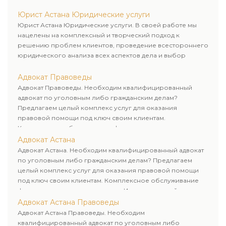
рационального пути для его успешного завершения.
Юрист Астана Юридические услуги
Юрист Астана Юридические услуги. В своей работе мы
нацелены на комплексный и творческий подход к
решению проблем клиентов, проведение всестороннего
юридического анализа всех аспектов дела и выбор
рационального пути для его успешного завершения.
Адвокат Правоведы
Адвокат Правоведы. Необходим квалифицированный
адвокат по уголовным либо гражданским делам?
Предлагаем целый комплекс услуг для оказания
правовой помощи под ключ своим клиентам.
Комплексное обслуживание физических и юридических
лиц. Индивидуальный подход к каждому клиенту.
Адвокат Астана
Адвокат Астана. Необходим квалифицированный адвокат
по уголовным либо гражданским делам? Предлагаем
целый комплекс услуг для оказания правовой помощи
под ключ своим клиентам. Комплексное обслуживание
физических и юридических лиц. Индивидуальный подход к
каждому клиенту.
Адвокат Астана Правоведы
Адвокат Астана Правоведы. Необходим
квалифицированный адвокат по уголовным либо