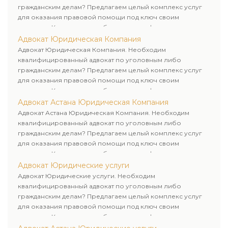
гражданским делам? Предлагаем целый комплекс услуг
для оказания правовой помощи под ключ своим
клиентам. Комплексное обслуживание физических и
юридических лиц. Индивидуальный подход к каждому
Адвокат Юридическая Компания
клиенту.
Адвокат Юридическая Компания. Необходим
квалифицированный адвокат по уголовным либо
гражданским делам? Предлагаем целый комплекс услуг
для оказания правовой помощи под ключ своим
клиентам. Комплексное обслуживание физических и
юридических лиц. Индивидуальный подход к каждому
Адвокат Астана Юридическая Компания
клиенту.
Адвокат Астана Юридическая Компания. Необходим
квалифицированный адвокат по уголовным либо
гражданским делам? Предлагаем целый комплекс услуг
для оказания правовой помощи под ключ своим
клиентам. Комплексное обслуживание физических и
юридических лиц. Индивидуальный подход к каждому
Адвокат Юридические услуги
клиенту.
Адвокат Юридические услуги. Необходим
квалифицированный адвокат по уголовным либо
гражданским делам? Предлагаем целый комплекс услуг
для оказания правовой помощи под ключ своим
клиентам. Комплексное обслуживание физических и
юридических лиц. Индивидуальный подход к каждому