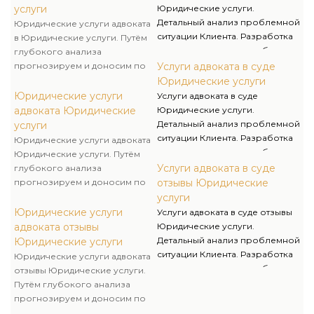
таковым образом чтоб
услуги
Юридические услуги.
исключить какие-либо
Детальный анализ проблемной
Юридические услуги адвоката
«сюрпризы» для Клиента.
ситуации Клиента. Разработка
в Юридические услуги. Путём
документов для досудебного
глубокого анализа
урегулирования споров
прогнозируем и доносим по
Услуги адвоката в суде
(претензии, требования об
сведения клиента все
Юридические услуги
уплате задолженности и т.д.).
возможные варианты развития
Юридические услуги
Услуги адвоката в суде
дела. Свою работу мы строим
адвоката Юридические
Юридические услуги.
таковым образом чтоб
Детальный анализ проблемной
услуги
исключить какие-либо
ситуации Клиента. Разработка
Юридические услуги адвоката
«сюрпризы» для Клиента.
документов для досудебного
Юридические услуги. Путём
урегулирования споров
Услуги адвоката в суде
глубокого анализа
(претензии, требования об
прогнозируем и доносим по
отзывы Юридические
уплате задолженности и т.д.).
сведения клиента все
услуги
возможные варианты развития
Юридические услуги
Услуги адвоката в суде отзывы
дела. Свою работу мы строим
адвоката отзывы
Юридические услуги.
таковым образом чтоб
Детальный анализ проблемной
Юридические услуги
исключить какие-либо
ситуации Клиента. Разработка
Юридические услуги адвоката
«сюрпризы» для Клиента.
документов для досудебного
отзывы Юридические услуги.
урегулирования споров
Путём глубокого анализа
(претензии, требования об
прогнозируем и доносим по
уплате задолженности и т.д.).
сведения клиента все