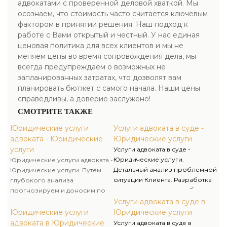
адвокатами с проверенной деловой хваткой. Мы
осознаем, что стоимость часто считается ключевым
фактором в принятии решения. Наш подход к
работе с Вами открытый и честный. У нас единая
ценовая политика для всех клиентов и мы не
меняем цены во время сопровождения дела, мы
всегда предупреждаем о возможных не
запланированных затратах, что дозволят вам
планировать бютжет с самого начала. Наши цены
справедливы, а доверие заслужено!
СМОТРИТЕ ТАКЖЕ
Юридические услуги
Услуги адвоката в суде -
адвоката - Юридические
Юридические услуги
услуги
Услуги адвоката в суде -
Юридические услуги.
Юридические услуги адвоката -
Детальный анализ проблемной
Юридические услуги. Путём
ситуации Клиента. Разработка
глубокого анализа
документов для досудебного
прогнозируем и доносим по
урегулирования споров
сведения клиента все
Услуги адвоката в суде в
(претензии, требования об
возможные варианты развития
Юридические услуги
Юридические услуги
уплате задолженности и т.д.).
дела. Свою работу мы строим
адвоката в Юридические
Услуги адвоката в суде в