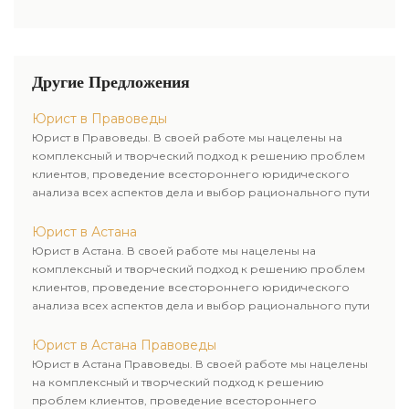
возможные варианты развития
дела. Свою работу мы строим
таковым образом чтоб
исключить какие-либо
Другие Предложения
«сюрпризы» для Клиента.
Юрист в Правоведы
Юрист в Правоведы. В своей работе мы нацелены на
комплексный и творческий подход к решению проблем
клиентов, проведение всестороннего юридического
анализа всех аспектов дела и выбор рационального пути
для его успешного завершения.
Юрист в Астана
Юрист в Астана. В своей работе мы нацелены на
комплексный и творческий подход к решению проблем
клиентов, проведение всестороннего юридического
анализа всех аспектов дела и выбор рационального пути
для его успешного завершения.
Юрист в Астана Правоведы
Юрист в Астана Правоведы. В своей работе мы нацелены
на комплексный и творческий подход к решению
проблем клиентов, проведение всестороннего