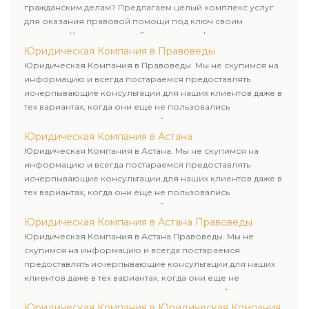
гражданским делам? Предлагаем целый комплекс услуг
для оказания правовой помощи под ключ своим
клиентам. Комплексное обслуживание физических и
юридических лиц. Индивидуальный подход к каждому
Юридическая Компания в Правоведы
клиенту.
Юридическая Компания в Правоведы. Мы не скупимся на
информацию и всегда постараемся предоставлять
исчерпывающие консультации для наших клиентов даже в
тех вариантах, когда они еще не пользовались
юридическими услугами нашей компании.
Юридическая Компания в Астана
Юридическая Компания в Астана. Мы не скупимся на
информацию и всегда постараемся предоставлять
исчерпывающие консультации для наших клиентов даже в
тех вариантах, когда они еще не пользовались
юридическими услугами нашей компании.
Юридическая Компания в Астана Правоведы
Юридическая Компания в Астана Правоведы. Мы не
скупимся на информацию и всегда постараемся
предоставлять исчерпывающие консультации для наших
клиентов даже в тех вариантах, когда они еще не
пользовались юридическими услугами нашей компании.
Юридическая Компания в Юридическая Компания