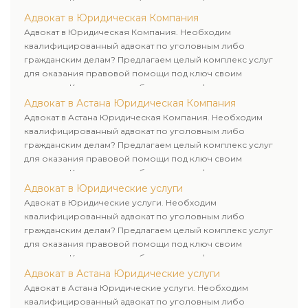
клиентам. Комплексное обслуживание физических и
юридических лиц. Индивидуальный подход к каждому
Адвокат в Юридическая Компания
клиенту.
Адвокат в Юридическая Компания. Необходим
квалифицированный адвокат по уголовным либо
гражданским делам? Предлагаем целый комплекс услуг
для оказания правовой помощи под ключ своим
клиентам. Комплексное обслуживание физических и
юридических лиц. Индивидуальный подход к каждому
Адвокат в Астана Юридическая Компания
клиенту.
Адвокат в Астана Юридическая Компания. Необходим
квалифицированный адвокат по уголовным либо
гражданским делам? Предлагаем целый комплекс услуг
для оказания правовой помощи под ключ своим
клиентам. Комплексное обслуживание физических и
юридических лиц. Индивидуальный подход к каждому
Адвокат в Юридические услуги
клиенту.
Адвокат в Юридические услуги. Необходим
квалифицированный адвокат по уголовным либо
гражданским делам? Предлагаем целый комплекс услуг
для оказания правовой помощи под ключ своим
клиентам. Комплексное обслуживание физических и
юридических лиц. Индивидуальный подход к каждому
Адвокат в Астана Юридические услуги
клиенту.
Адвокат в Астана Юридические услуги. Необходим
квалифицированный адвокат по уголовным либо