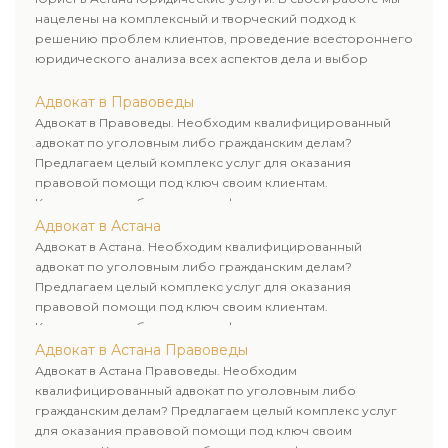
нацелены на комплексный и творческий подход к
решению проблем клиентов, проведение всестороннего
юридического анализа всех аспектов дела и выбор
рационального пути для его успешного завершения.
Адвокат в Правоведы
Адвокат в Правоведы. Необходим квалифицированный
адвокат по уголовным либо гражданским делам?
Предлагаем целый комплекс услуг для оказания
правовой помощи под ключ своим клиентам.
Комплексное обслуживание физических и юридических
лиц. Индивидуальный подход к каждому клиенту.
Адвокат в Астана
Адвокат в Астана. Необходим квалифицированный
адвокат по уголовным либо гражданским делам?
Предлагаем целый комплекс услуг для оказания
правовой помощи под ключ своим клиентам.
Комплексное обслуживание физических и юридических
лиц. Индивидуальный подход к каждому клиенту.
Адвокат в Астана Правоведы
Адвокат в Астана Правоведы. Необходим
квалифицированный адвокат по уголовным либо
гражданским делам? Предлагаем целый комплекс услуг
для оказания правовой помощи под ключ своим