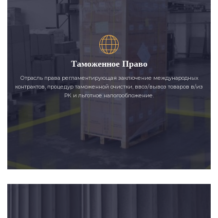
Таможенное Право
Отрасль права регламентирующая заключение международных
контрактов, процедур таможенной очистки, ввоз/вывоз товаров в/из
РК и льготное налогообложение.