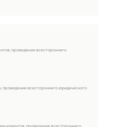
ентов, проведение всестороннего
ов, проведение всестороннего юридического
лем клиентов, проведение всестороннего