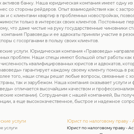
 активов банку. Наша юридическая компания имеет одну из 
нес со стороны рейдеров. Опыт взаимодействия как с застро
ак и с клиентами квартир в проблемных новостройках, позв
жимости только в интересах своих клиентов. Постоянные пер
ому, что даже чистые на руку государственные чиновники с
 компания Правоведы и ее адвокаты приняли участие в рез
поры с госорганами в пользу своих клиентов.
ские услуги. Юридическая компания «Правоведы» направле
ных проблем. Наши спецы имеют большой опыт работы как в 
численность квалифицированных юристов и адвокатов, кото
воведы» гарантирует каждому своему клиенту помощь в раз
олее того, наши спецы решат любые вопросы, связанные с х
страны, так и зарубежом. Наша компания оказывает услуги 
веды» отличается высочайшим качеством и профессионализм
еские компании). Сотрудничая с нашей компанией, Вы полу
енции, а еще высококачественное, быстрое и надежное сопр
ские услуги
Юрист по налоговому праву -
е услуги
Юрист по налоговому праву - А