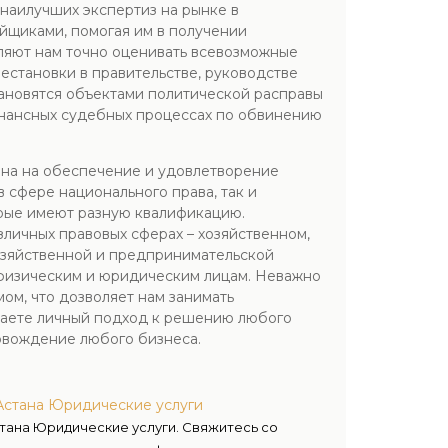
наилучших экспертиз на рынке в
йщиками, помогая им в получении
оляют нам точно оценивать всевозможные
естановки в правительстве, руководстве
тановятся объектами политической расправы
онансных судебных процессах по обвинению
на на обеспечение и удовлетворение
сфере национального права, так и
рые имеют разную квалификацию.
личных правовых сферах – хозяйственном,
озяйственной и предпринимательской
и физическим и юридическим лицам. Неважно
ом, что дозволяет нам занимать
чаете личный подход к решению любого
овождение любого бизнеса.
 Астана Юридические услуги
стана Юридические услуги. Свяжитесь со