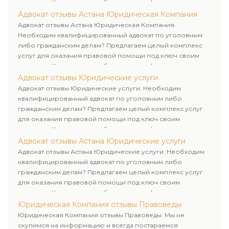
клиентам. Комплексное обслуживание физических и
юридических лиц. Индивидуальный подход к каждому
Адвокат отзывы Астана Юридическая Компания
клиенту.
Адвокат отзывы Астана Юридическая Компания.
Необходим квалифицированный адвокат по уголовным
либо гражданским делам? Предлагаем целый комплекс
услуг для оказания правовой помощи под ключ своим
клиентам. Комплексное обслуживание физических и
юридических лиц. Индивидуальный подход к каждому
Адвокат отзывы Юридические услуги
клиенту.
Адвокат отзывы Юридические услуги. Необходим
квалифицированный адвокат по уголовным либо
гражданским делам? Предлагаем целый комплекс услуг
для оказания правовой помощи под ключ своим
клиентам. Комплексное обслуживание физических и
юридических лиц. Индивидуальный подход к каждому
Адвокат отзывы Астана Юридические услуги
клиенту.
Адвокат отзывы Астана Юридические услуги. Необходим
квалифицированный адвокат по уголовным либо
гражданским делам? Предлагаем целый комплекс услуг
для оказания правовой помощи под ключ своим
клиентам. Комплексное обслуживание физических и
юридических лиц. Индивидуальный подход к каждому
Юридическая Компания отзывы Правоведы
клиенту.
Юридическая Компания отзывы Правоведы. Мы не
скупимся на информацию и всегда постараемся