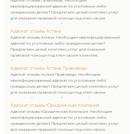
Адвокат отзывы Правоведы. Необходим
квалифицированный адвокат по уголовным либо
гражданским делам? Предлагаем целый комплекс услуг
для оказания правовой помощи под ключ своим
клиентам. Комплексное обслуживание физических и
юридических лиц. Индивидуальный подход к каждому
Адвокат отзывы Астана
клиенту.
Адвокат отзывы Астана. Необходим квалифицированный
адвокат по уголовным либо гражданским делам?
Предлагаем целый комплекс услуг для оказания
правовой помощи под ключ своим клиентам.
Комплексное обслуживание физических и юридических
лиц. Индивидуальный подход к каждому клиенту.
Адвокат отзывы Астана Правоведы
Адвокат отзывы Астана Правоведы. Необходим
квалифицированный адвокат по уголовным либо
гражданским делам? Предлагаем целый комплекс услуг
для оказания правовой помощи под ключ своим
клиентам. Комплексное обслуживание физических и
юридических лиц. Индивидуальный подход к каждому
Адвокат отзывы Юридическая Компания
клиенту.
Адвокат отзывы Юридическая Компания. Необходим
квалифицированный адвокат по уголовным либо
гражданским делам? Предлагаем целый комплекс услуг
для оказания правовой помощи под ключ своим