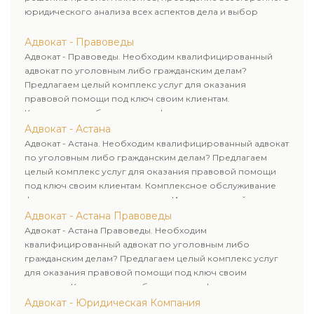
юридического анализа всех аспектов дела и выбор
рационального пути для его успешного завершения.
Адвокат - Правоведы
Адвокат - Правоведы. Необходим квалифицированный
адвокат по уголовным либо гражданским делам?
Предлагаем целый комплекс услуг для оказания
правовой помощи под ключ своим клиентам.
Комплексное обслуживание физических и юридических
лиц. Индивидуальный подход к каждому клиенту.
Адвокат - Астана
Адвокат - Астана. Необходим квалифицированный адвокат
по уголовным либо гражданским делам? Предлагаем
целый комплекс услуг для оказания правовой помощи
под ключ своим клиентам. Комплексное обслуживание
физических и юридических лиц. Индивидуальный подход к
каждому клиенту.
Адвокат - Астана Правоведы
Адвокат - Астана Правоведы. Необходим
квалифицированный адвокат по уголовным либо
гражданским делам? Предлагаем целый комплекс услуг
для оказания правовой помощи под ключ своим
клиентам. Комплексное обслуживание физических и
юридических лиц. Индивидуальный подход к каждому
Адвокат - Юридическая Компания