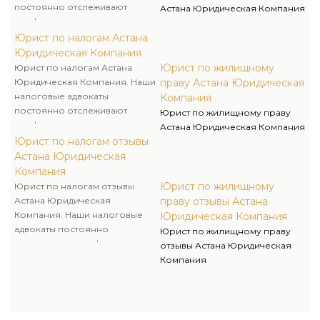
постоянно отслеживают
Астана Юридическая Компания
конфигурации в
законодательстве о налогах и
Юрист по налогам Астана
сборах и производят прогноз
Юридическая Компания
судебной практики по
Юрист по жилищному
Юрист по налогам Астана
налоговым спорам.
Юридическая Компания. Наши
праву Астана Юридическая
налоговые адвокаты
Компания
постоянно отслеживают
Юрист по жилищному праву
конфигурации в
Астана Юридическая Компания
законодательстве о налогах и
Юрист по налогам отзывы
сборах и производят прогноз
Астана Юридическая
судебной практики по
Компания
налоговым спорам.
Юрист по жилищному
Юрист по налогам отзывы
Астана Юридическая
праву отзывы Астана
Компания. Наши налоговые
Юридическая Компания
адвокаты постоянно
Юрист по жилищному праву
отслеживают конфигурации в
отзывы Астана Юридическая
законодательстве о налогах и
Компания
сборах и производят прогноз
судебной практики по
налоговым спорам.