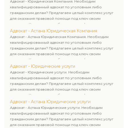
клиенту.
Адвокат - Юридическая Компания. Необходим
квалифицированный адвокат по уголовным либо
гражданским делам? Предлагаем целый комплекс услуг
для оказания правовой помощи под ключ своим
клиентам. Комплексное обслуживание физических и
юридических лиц. Индивидуальный подход к каждому
Адвокат - Астана Юридическая Компания
клиенту.
Адвокат - Астана Юридическая Компания. Необходим
квалифицированный адвокат по уголовным либо
гражданским делам? Предлагаем целый комплекс услуг
для оказания правовой помощи под ключ своим
клиентам. Комплексное обслуживание физических и
юридических лиц. Индивидуальный подход к каждому
Адвокат - Юридические услуги
клиенту.
Адвокат - Юридические услуги. Необходим
квалифицированный адвокат по уголовным либо
гражданским делам? Предлагаем целый комплекс услуг
для оказания правовой помощи под ключ своим
клиентам. Комплексное обслуживание физических и
юридических лиц. Индивидуальный подход к каждому
Адвокат - Астана Юридические услуги
клиенту.
Адвокат - Астана Юридические услуги. Необходим
квалифицированный адвокат по уголовным либо
гражданским делам? Предлагаем целый комплекс услуг
для оказания правовой помощи под ключ своим