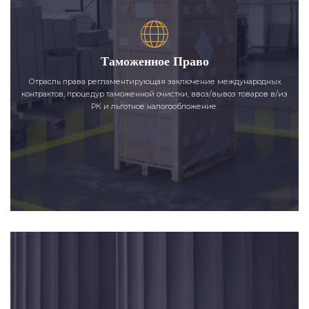
Таможенное Право
Отрасль права регламентирующая заключение международных
контрактов, процедур таможенной очистки, ввоз/вывоз товаров в/из
РК и льготное налогообложение.