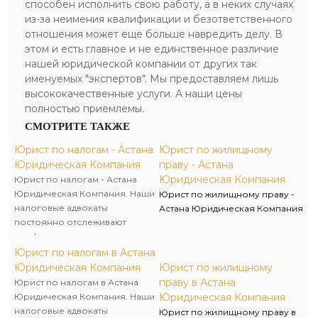
способен исполнить свою работу, а в неких случаях
из-за неимения квалификации и безответственного
отношения может еще больше навредить делу. В
этом и есть главное и не единственное различие
нашей юридической компании от других так
именуемых "экспертов". Мы предоставляем лишь
высококачественные услуги. А наши цены
полностью приемлемы.
СМОТРИТЕ ТАКЖЕ
Юрист по налогам - Астана
Юрист по жилищному
Юридическая Компания
праву - Астана
Юридическая Компания
Юрист по налогам - Астана
Юридическая Компания. Наши
Юрист по жилищному праву -
налоговые адвокаты
Астана Юридическая Компания
постоянно отслеживают
конфигурации в
законодательстве о налогах и
Юрист по налогам в Астана
сборах и производят прогноз
Юридическая Компания
Юрист по жилищному
судебной практики по
праву в Астана
Юрист по налогам в Астана
налоговым спорам.
Юридическая Компания. Наши
Юридическая Компания
налоговые адвокаты
Юрист по жилищному праву в