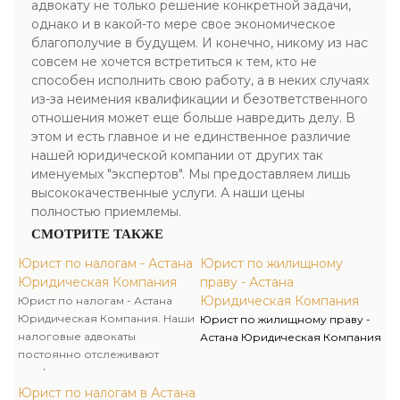
адвокату не только решение конкретной задачи,
однако и в какой-то мере свое экономическое
благополучие в будущем. И конечно, никому из нас
совсем не хочется встретиться к тем, кто не
способен исполнить свою работу, а в неких случаях
из-за неимения квалификации и безответственного
отношения может еще больше навредить делу. В
этом и есть главное и не единственное различие
нашей юридической компании от других так
именуемых "экспертов". Мы предоставляем лишь
высококачественные услуги. А наши цены
полностью приемлемы.
СМОТРИТЕ ТАКЖЕ
Юрист по налогам - Астана
Юрист по жилищному
Юридическая Компания
праву - Астана
Юридическая Компания
Юрист по налогам - Астана
Юридическая Компания. Наши
Юрист по жилищному праву -
налоговые адвокаты
Астана Юридическая Компания
постоянно отслеживают
конфигурации в
законодательстве о налогах и
Юрист по налогам в Астана