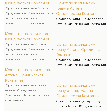
сборах и производят прогноз
Юридическая Компания
Юрист по жилищному
судебной практики по
праву в Астана
Юрист по налогам в Астана
налоговым спорам.
Юридическая Компания. Наши
Юридическая Компания
налоговые адвокаты
Юрист по жилищному праву в
постоянно отслеживают
Астана Юридическая Компания
конфигурации в
законодательстве о налогах и
Юрист по налогам Астана
сборах и производят прогноз
Юридическая Компания
судебной практики по
Юрист по жилищному
Юрист по налогам Астана
налоговым спорам.
Юридическая Компания. Наши
праву Астана Юридическая
налоговые адвокаты
Компания
постоянно отслеживают
Юрист по жилищному праву
конфигурации в
Астана Юридическая Компания
законодательстве о налогах и
Юрист по налогам отзывы
сборах и производят прогноз
Астана Юридическая
судебной практики по
Компания
налоговым спорам.
Юрист по жилищному
Юрист по налогам отзывы
Астана Юридическая
праву отзывы Астана
Компания. Наши налоговые
Юридическая Компания
адвокаты постоянно
Юрист по жилищному праву
отслеживают конфигурации в
отзывы Астана Юридическая
законодательстве о налогах и
Компания