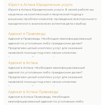
Юрист в Астана Юридические услуги
Юрист в Астана Юридические услуги. В своей работе мы
нацелены на комплексный и творческий подход к
решению проблем клиентов, проведение всестороннего
юридического анализа всех аспектов дела и выбор
рационального пути для его успешного завершения.
Адвокат в Правоведы
Адвокат в Правоведы. Необходим квалифицированный
адвокат по уголовным либо гражданским делам?
Предлагаем целый комплекс услуг для оказания
правовой помощи под ключ своим клиентам.
Комплексное обслуживание физических и юридических
лиц. Индивидуальный подход к каждому клиенту.
Адвокат в Астана
Адвокат в Астана. Необходим квалифицированный
адвокат по уголовным либо гражданским делам?
Предлагаем целый комплекс услуг для оказания
правовой помощи под ключ своим клиентам.
Комплексное обслуживание физических и юридических
лиц. Индивидуальный подход к каждому клиенту.
Адвокат в Астана Правоведы
Адвокат в Астана Правоведы. Необходим
квалифицированный адвокат по уголовным либо