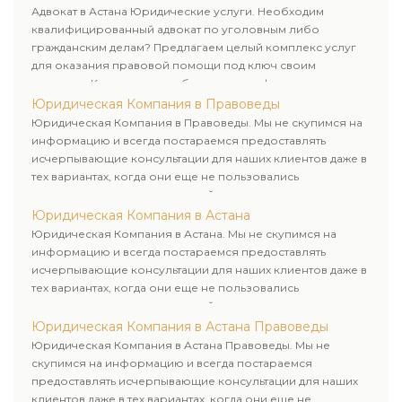
клиенту.
Адвокат в Астана Юридические услуги. Необходим
квалифицированный адвокат по уголовным либо
гражданским делам? Предлагаем целый комплекс услуг
для оказания правовой помощи под ключ своим
клиентам. Комплексное обслуживание физических и
юридических лиц. Индивидуальный подход к каждому
Юридическая Компания в Правоведы
клиенту.
Юридическая Компания в Правоведы. Мы не скупимся на
информацию и всегда постараемся предоставлять
исчерпывающие консультации для наших клиентов даже в
тех вариантах, когда они еще не пользовались
юридическими услугами нашей компании.
Юридическая Компания в Астана
Юридическая Компания в Астана. Мы не скупимся на
информацию и всегда постараемся предоставлять
исчерпывающие консультации для наших клиентов даже в
тех вариантах, когда они еще не пользовались
юридическими услугами нашей компании.
Юридическая Компания в Астана Правоведы
Юридическая Компания в Астана Правоведы. Мы не
скупимся на информацию и всегда постараемся
предоставлять исчерпывающие консультации для наших
клиентов даже в тех вариантах, когда они еще не