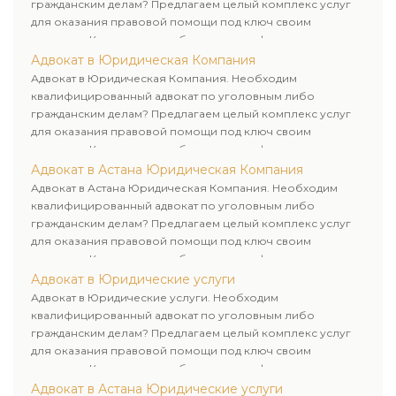
гражданским делам? Предлагаем целый комплекс услуг
для оказания правовой помощи под ключ своим
клиентам. Комплексное обслуживание физических и
юридических лиц. Индивидуальный подход к каждому
Адвокат в Юридическая Компания
клиенту.
Адвокат в Юридическая Компания. Необходим
квалифицированный адвокат по уголовным либо
гражданским делам? Предлагаем целый комплекс услуг
для оказания правовой помощи под ключ своим
клиентам. Комплексное обслуживание физических и
юридических лиц. Индивидуальный подход к каждому
Адвокат в Астана Юридическая Компания
клиенту.
Адвокат в Астана Юридическая Компания. Необходим
квалифицированный адвокат по уголовным либо
гражданским делам? Предлагаем целый комплекс услуг
для оказания правовой помощи под ключ своим
клиентам. Комплексное обслуживание физических и
юридических лиц. Индивидуальный подход к каждому
Адвокат в Юридические услуги
клиенту.
Адвокат в Юридические услуги. Необходим
квалифицированный адвокат по уголовным либо
гражданским делам? Предлагаем целый комплекс услуг
для оказания правовой помощи под ключ своим
клиентам. Комплексное обслуживание физических и
юридических лиц. Индивидуальный подход к каждому
Адвокат в Астана Юридические услуги