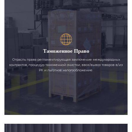
Таможенное Право
Отрасль права регламентирующая заключение международных
контрактов, процедур таможенной очистки, ввоз/вывоз товаров в/из
РК и льготное налогообложение.