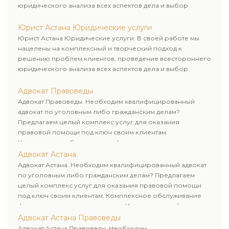
юридического анализа всех аспектов дела и выбор
рационального пути для его успешного завершения.
Юрист Астана Юридические услуги
Юрист Астана Юридические услуги. В своей работе мы
нацелены на комплексный и творческий подход к
решению проблем клиентов, проведение всестороннего
юридического анализа всех аспектов дела и выбор
рационального пути для его успешного завершения.
Адвокат Правоведы
Адвокат Правоведы. Необходим квалифицированный
адвокат по уголовным либо гражданским делам?
Предлагаем целый комплекс услуг для оказания
правовой помощи под ключ своим клиентам.
Комплексное обслуживание физических и юридических
лиц. Индивидуальный подход к каждому клиенту.
Адвокат Астана
Адвокат Астана. Необходим квалифицированный адвокат
по уголовным либо гражданским делам? Предлагаем
целый комплекс услуг для оказания правовой помощи
под ключ своим клиентам. Комплексное обслуживание
физических и юридических лиц. Индивидуальный подход к
каждому клиенту.
Адвокат Астана Правоведы
Адвокат Астана Правоведы. Необходим