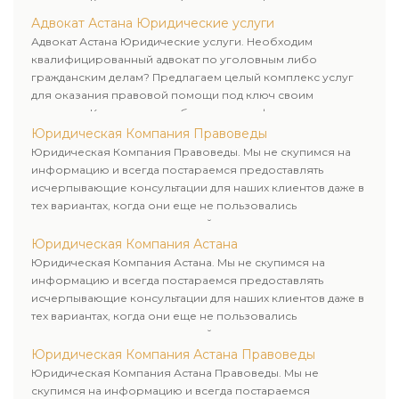
клиентам. Комплексное обслуживание физических и
юридических лиц. Индивидуальный подход к каждому
Адвокат Астана Юридические услуги
клиенту.
Адвокат Астана Юридические услуги. Необходим
квалифицированный адвокат по уголовным либо
гражданским делам? Предлагаем целый комплекс услуг
для оказания правовой помощи под ключ своим
клиентам. Комплексное обслуживание физических и
юридических лиц. Индивидуальный подход к каждому
Юридическая Компания Правоведы
клиенту.
Юридическая Компания Правоведы. Мы не скупимся на
информацию и всегда постараемся предоставлять
исчерпывающие консультации для наших клиентов даже в
тех вариантах, когда они еще не пользовались
юридическими услугами нашей компании.
Юридическая Компания Астана
Юридическая Компания Астана. Мы не скупимся на
информацию и всегда постараемся предоставлять
исчерпывающие консультации для наших клиентов даже в
тех вариантах, когда они еще не пользовались
юридическими услугами нашей компании.
Юридическая Компания Астана Правоведы
Юридическая Компания Астана Правоведы. Мы не
скупимся на информацию и всегда постараемся