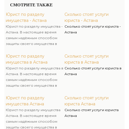
СМОТРИТЕ ТАКЖЕ
Юрист по разделу
Сколько стоят услуги
имущества - Астана
юриста - Астана
Юрист по разделу имущества -
Сколько стоят услуги юриста -
Астана. В настоящее время
Астана
самым надёжным способом
защиты своего имущества в
случае развода считается
брачный контракт (договор).
Юрист по разделу
Сколько стоят услуги
Процесс оформления и
имущества в Астана
юриста в Астана
заключения брачного
Юрист по разделу имущества в
Сколько стоят услуги юриста в
контракта многие считают
Астана. В настоящее время
Астана
демонстрацией корыстных
самым надёжным способом
намерений, потому обычно
защиты своего имущества в
раздел имущества мужей
случае развода считается
приходится осуществлять чрез
брачный контракт (договор).
Юрист по разделу
Сколько стоят услуги
суд.
Процесс оформления и
имущества Астана
юриста Астана
заключения брачного
Юрист по разделу имущества
Сколько стоят услуги юриста
контракта многие считают
Астана. В настоящее время
Астана
демонстрацией корыстных
самым надёжным способом
намерений, потому обычно
защиты своего имущества в