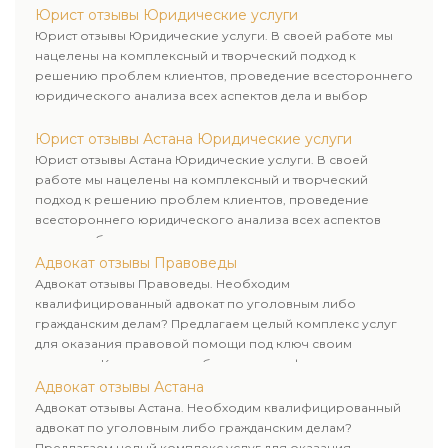
завершения.
Юрист отзывы Юридические услуги
Юрист отзывы Юридические услуги. В своей работе мы
нацелены на комплексный и творческий подход к
решению проблем клиентов, проведение всестороннего
юридического анализа всех аспектов дела и выбор
рационального пути для его успешного завершения.
Юрист отзывы Астана Юридические услуги
Юрист отзывы Астана Юридические услуги. В своей
работе мы нацелены на комплексный и творческий
подход к решению проблем клиентов, проведение
всестороннего юридического анализа всех аспектов
дела и выбор рационального пути для его успешного
завершения.
Адвокат отзывы Правоведы
Адвокат отзывы Правоведы. Необходим
квалифицированный адвокат по уголовным либо
гражданским делам? Предлагаем целый комплекс услуг
для оказания правовой помощи под ключ своим
клиентам. Комплексное обслуживание физических и
юридических лиц. Индивидуальный подход к каждому
Адвокат отзывы Астана
клиенту.
Адвокат отзывы Астана. Необходим квалифицированный
адвокат по уголовным либо гражданским делам?
Предлагаем целый комплекс услуг для оказания