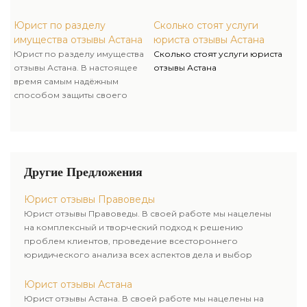
раздел имущества мужей
случае развода считается
приходится осуществлять чрез
брачный контракт (договор).
Юрист по разделу
Сколько стоят услуги
суд.
Процесс оформления и
имущества отзывы Астана
юриста отзывы Астана
заключения брачного
Юрист по разделу имущества
Сколько стоят услуги юриста
контракта многие считают
отзывы Астана. В настоящее
отзывы Астана
демонстрацией корыстных
время самым надёжным
намерений, потому обычно
способом защиты своего
раздел имущества мужей
имущества в случае развода
приходится осуществлять чрез
считается брачный контракт
суд.
(договор). Процесс
оформления и заключения
брачного контракта многие
Другие Предложения
считают демонстрацией
корыстных намерений, потому
Юрист отзывы Правоведы
обычно раздел имущества
Юрист отзывы Правоведы. В своей работе мы нацелены
мужей приходится
на комплексный и творческий подход к решению
осуществлять чрез суд.
проблем клиентов, проведение всестороннего
юридического анализа всех аспектов дела и выбор
рационального пути для его успешного завершения.
Юрист отзывы Астана
Юрист отзывы Астана. В своей работе мы нацелены на