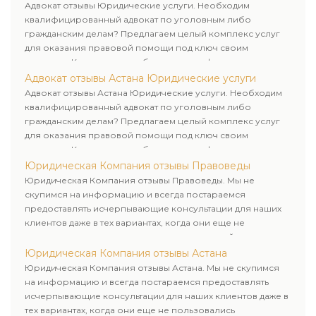
клиенту.
Адвокат отзывы Юридические услуги. Необходим
квалифицированный адвокат по уголовным либо
гражданским делам? Предлагаем целый комплекс услуг
для оказания правовой помощи под ключ своим
клиентам. Комплексное обслуживание физических и
юридических лиц. Индивидуальный подход к каждому
Адвокат отзывы Астана Юридические услуги
клиенту.
Адвокат отзывы Астана Юридические услуги. Необходим
квалифицированный адвокат по уголовным либо
гражданским делам? Предлагаем целый комплекс услуг
для оказания правовой помощи под ключ своим
клиентам. Комплексное обслуживание физических и
юридических лиц. Индивидуальный подход к каждому
Юридическая Компания отзывы Правоведы
клиенту.
Юридическая Компания отзывы Правоведы. Мы не
скупимся на информацию и всегда постараемся
предоставлять исчерпывающие консультации для наших
клиентов даже в тех вариантах, когда они еще не
пользовались юридическими услугами нашей компании.
Юридическая Компания отзывы Астана
Юридическая Компания отзывы Астана. Мы не скупимся
на информацию и всегда постараемся предоставлять
исчерпывающие консультации для наших клиентов даже в
тех вариантах, когда они еще не пользовались