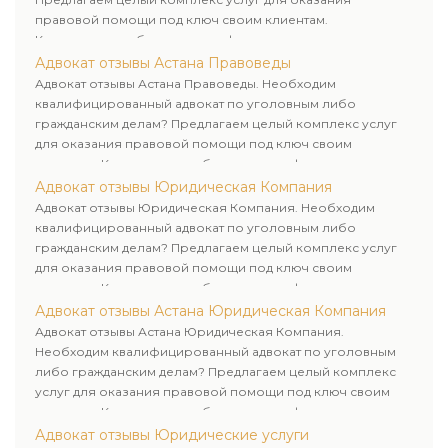
правовой помощи под ключ своим клиентам.
Комплексное обслуживание физических и юридических
лиц. Индивидуальный подход к каждому клиенту.
Адвокат отзывы Астана Правоведы
Адвокат отзывы Астана Правоведы. Необходим
квалифицированный адвокат по уголовным либо
гражданским делам? Предлагаем целый комплекс услуг
для оказания правовой помощи под ключ своим
клиентам. Комплексное обслуживание физических и
юридических лиц. Индивидуальный подход к каждому
Адвокат отзывы Юридическая Компания
клиенту.
Адвокат отзывы Юридическая Компания. Необходим
квалифицированный адвокат по уголовным либо
гражданским делам? Предлагаем целый комплекс услуг
для оказания правовой помощи под ключ своим
клиентам. Комплексное обслуживание физических и
юридических лиц. Индивидуальный подход к каждому
Адвокат отзывы Астана Юридическая Компания
клиенту.
Адвокат отзывы Астана Юридическая Компания.
Необходим квалифицированный адвокат по уголовным
либо гражданским делам? Предлагаем целый комплекс
услуг для оказания правовой помощи под ключ своим
клиентам. Комплексное обслуживание физических и
юридических лиц. Индивидуальный подход к каждому
Адвокат отзывы Юридические услуги