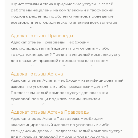
Юрист отзывы Астана Юридические услуги. В своей
работе мы нацелены на комплексный и творческий
подход к решению проблем клиентов, проведение
всестороннего юридического анализа всех аспектов
дела и выбор рационального пути для его успешного
завершения.
Адвокат отзывы Правоведы
Адвокат отзывы Правоведы. Необходим
квалифицированный адвокат по уголовным либо
гражданским делам? Предлагаем целый комплекс услуг
для оказания правовой помощи под ключ своим
клиентам. Комплексное обслуживание физических и
юридических лиц. Индивидуальный подход к каждому
Адвокат отзывы Астана
клиенту.
Адвокат отзывы Астана. Необходим квалифицированный
адвокат по уголовным либо гражданским делам?
Предлагаем целый комплекс услуг для оказания
правовой помощи под ключ своим клиентам.
Комплексное обслуживание физических и юридических
лиц. Индивидуальный подход к каждому клиенту.
Адвокат отзывы Астана Правоведы
Адвокат отзывы Астана Правоведы. Необходим
квалифицированный адвокат по уголовным либо
гражданским делам? Предлагаем целый комплекс услуг
для оказания правовой помощи под ключ своим