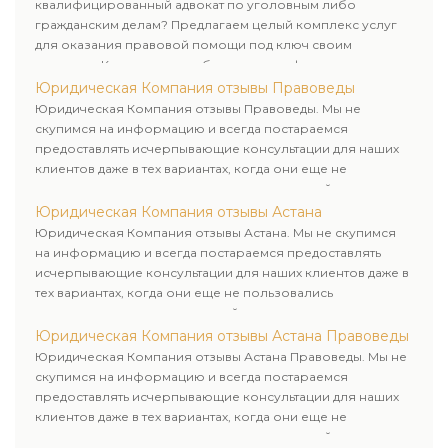
квалифицированный адвокат по уголовным либо
гражданским делам? Предлагаем целый комплекс услуг
для оказания правовой помощи под ключ своим
клиентам. Комплексное обслуживание физических и
юридических лиц. Индивидуальный подход к каждому
Юридическая Компания отзывы Правоведы
клиенту.
Юридическая Компания отзывы Правоведы. Мы не
скупимся на информацию и всегда постараемся
предоставлять исчерпывающие консультации для наших
клиентов даже в тех вариантах, когда они еще не
пользовались юридическими услугами нашей компании.
Юридическая Компания отзывы Астана
Юридическая Компания отзывы Астана. Мы не скупимся
на информацию и всегда постараемся предоставлять
исчерпывающие консультации для наших клиентов даже в
тех вариантах, когда они еще не пользовались
юридическими услугами нашей компании.
Юридическая Компания отзывы Астана Правоведы
Юридическая Компания отзывы Астана Правоведы. Мы не
скупимся на информацию и всегда постараемся
предоставлять исчерпывающие консультации для наших
клиентов даже в тех вариантах, когда они еще не
пользовались юридическими услугами нашей компании.