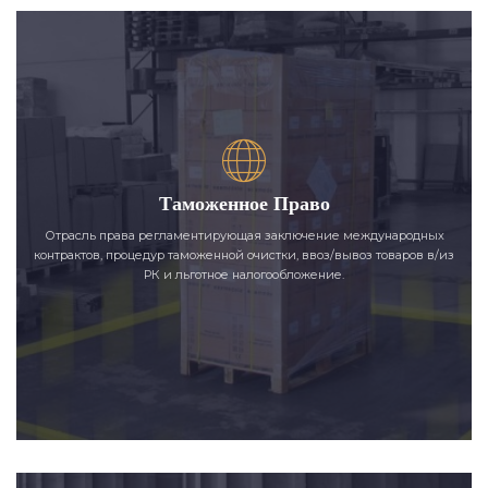
Таможенное Право
Отрасль права регламентирующая заключение международных
контрактов, процедур таможенной очистки, ввоз/вывоз товаров в/из
РК и льготное налогообложение.