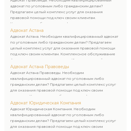
Адвокат Правоведы. Необходим квалифицированный
адвокат по уголовным либо гражданским делам?
Предлагаем целый комплекс услуг для оказания
правовой помощи под ключ своим клиентам.
Комплексное обслуживание физических и юридических
лиц. Индивидуальный подход к каждому клиенту.
Адвокат Астана
Адвокат Астана. Необходим квалифицированный адвокат
по уголовным либо гражданским делам? Предлагаем
целый комплекс услуг для оказания правовой помощи
под ключ своим клиентам. Комплексное обслуживание
физических и юридических лиц. Индивидуальный подход к
каждому клиенту.
Адвокат Астана Правоведы
Адвокат Астана Правоведы. Необходим
квалифицированный адвокат по уголовным либо
гражданским делам? Предлагаем целый комплекс услуг
для оказания правовой помощи под ключ своим
клиентам. Комплексное обслуживание физических и
юридических лиц. Индивидуальный подход к каждому
Адвокат Юридическая Компания
клиенту.
Адвокат Юридическая Компания. Необходим
квалифицированный адвокат по уголовным либо
гражданским делам? Предлагаем целый комплекс услуг
для оказания правовой помощи под ключ своим