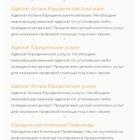
клиентам. Комплексное обслуживание физических и
юридических лиц. Индивидуальный подход к каждому
Адвокат Астана Юридическая Компания
клиенту.
Адвокат Астана Юридическая Компания. Необходим
квалифицированный адвокат по уголовным либо
гражданским делам? Предлагаем целый комплекс услуг
для оказания правовой помощи под ключ своим
клиентам. Комплексное обслуживание физических и
юридических лиц. Индивидуальный подход к каждому
Адвокат Юридические услуги
клиенту.
Адвокат Юридические услуги. Необходим
квалифицированный адвокат по уголовным либо
гражданским делам? Предлагаем целый комплекс услуг
для оказания правовой помощи под ключ своим
клиентам. Комплексное обслуживание физических и
юридических лиц. Индивидуальный подход к каждому
Адвокат Астана Юридические услуги
клиенту.
Адвокат Астана Юридические услуги. Необходим
квалифицированный адвокат по уголовным либо
гражданским делам? Предлагаем целый комплекс услуг
для оказания правовой помощи под ключ своим
клиентам. Комплексное обслуживание физических и
юридических лиц. Индивидуальный подход к каждому
Юридическая Компания Правоведы
клиенту.
Юридическая Компания Правоведы. Мы не скупимся на
информацию и всегда постараемся предоставлять