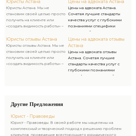
суть трудности, отыскать самые
гибкий подход и точное
Юристы Астана
Цены на адвоката Астана
эффективные пути ее
понимание потребностей
Юристы Астана. Мы не
Цены на адвоката Астана.
решения, а еще
клиента мы защищаем их права
становим своей целью просто
Сочетая лучшие стандарты
проинформировать клиента в
и интересы, чем гарантируем
получить на клиенте или
качества услуг с глубокими
полном объеме о возможных
их деловой успех.
«создать видимость работы» –
познаниями специфики
сложностях и преградах на
мы всегда стараемся вникнуть в
украинской экономики, а еще
пути к желаемому итогу.
суть трудности, отыскать самые
гибкий подход и точное
Юристы отзывы Астана
Цены на адвоката отзывы
эффективные пути ее
понимание потребностей
Астана
Юристы отзывы Астана. Мы не
решения, а еще
клиента мы защищаем их права
становим своей целью просто
Цены на адвоката отзывы
проинформировать клиента в
и интересы, чем гарантируем
получить на клиенте или
Астана. Сочетая лучшие
полном объеме о возможных
их деловой успех.
«создать видимость работы» –
стандарты качества услуг с
сложностях и преградах на
мы всегда стараемся вникнуть в
глубокими познаниями
пути к желаемому итогу.
суть трудности, отыскать самые
специфики украинской
эффективные пути ее
экономики, а еще гибкий
решения, а еще
подход и точное понимание
проинформировать клиента в
потребностей клиента мы
полном объеме о возможных
защищаем их права и
Другие Предложения
сложностях и преградах на
интересы, чем гарантируем их
пути к желаемому итогу.
деловой успех.
Юрист - Правоведы
Юрист - Правоведы. В своей работе мы нацелены на
комплексный и творческий подход к решению проблем
клиентов, проведение всестороннего юридического