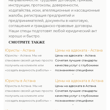
направленности. Трудовые договоры, приказы,
инструкции, протоколы, доверенности,
ходатайства, иски, апелляционные и кассационные
жалобы, регистрация предприятий и
предпринимателей, документы в налоговую,
соглашения и гражданско-правовые договоры.
Наши спецы подготовят любой юридический акт
хорошо и быстро.
СМОТРИТЕ ТАКЖЕ
Юристы - Астана
Цены на адвоката - Астана
Юристы - Астана. Мы не
Цены на адвоката - Астана.
становим своей целью просто
Сочетая лучшие стандарты
получить на клиенте или
качества услуг с глубокими
«создать видимость работы» –
познаниями специфики
мы всегда стараемся вникнуть в
украинской экономики, а еще
суть трудности, отыскать самые
гибкий подход и точное
Юристы в Астана
Цены на адвоката в Астана
эффективные пути ее
понимание потребностей
Юристы в Астана. Мы не
Цены на адвоката в Астана.
решения, а еще
клиента мы защищаем их права
становим своей целью просто
Сочетая лучшие стандарты
проинформировать клиента в
и интересы, чем гарантируем
получить на клиенте или
качества услуг с глубокими
полном объеме о возможных
их деловой успех.
«создать видимость работы» –
познаниями специфики
сложностях и преградах на
мы всегда стараемся вникнуть в
украинской экономики, а еще
пути к желаемому итогу.