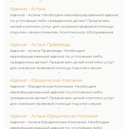
Комплексное обслуживание физических и юридических
лиц. Индивидуальный подход к каждому клиенту.
Адвокат - Астана
Адвокат - Астана. Необходим квалифицированный адвокат
по уголовным либо гражданским делам? Предлагаем
целый комплекс услуг для оказания правовой помощи
под ключ своим клиентам. Комплексное обслуживание
физических и юридических лиц. Индивидуальный подход к
каждому клиенту.
Адвокат - Астана Правоведы
Адвокат - Астана Правоведы. Необходим
квалифицированный адвокат по уголовным либо
гражданским делам? Предлагаем целый комплекс услуг
для оказания правовой помощи под ключ своим
клиентам. Комплексное обслуживание физических и
юридических лиц. Индивидуальный подход к каждому
Адвокат - Юридическая Компания
клиенту.
Адвокат - Юридическая Компания. Необходим
квалифицированный адвокат по уголовным либо
гражданским делам? Предлагаем целый комплекс услуг
для оказания правовой помощи под ключ своим
клиентам. Комплексное обслуживание физических и
юридических лиц. Индивидуальный подход к каждому
Адвокат - Астана Юридическая Компания
клиенту.
Адвокат - Астана Юридическая Компания. Необходим
квалифицированный адвокат по уголовным либо