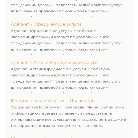
гражданским делам? Предлагаем целый комплекс услуг
для оказания правовой помощи под ключ своим
клиентам. Комплексное обслуживание физических и
юридических лиц. Индивидуальный подход к каждому
Адвокат - Юридические услуги
клиенту.
Адвокат - Юридические услуги. Необходим
квалифицированный адвокат по уголовным либо
гражданским делам? Предлагаем целый комплекс услуг
для оказания правовой помощи под ключ своим
клиентам. Комплексное обслуживание физических и
юридических лиц. Индивидуальный подход к каждому
Адвокат - Астана Юридические услуги
клиенту.
Адвокат - Астана Юридические услуги. Необходим
квалифицированный адвокат по уголовным либо
гражданским делам? Предлагаем целый комплекс услуг
для оказания правовой помощи под ключ своим
клиентам. Комплексное обслуживание физических и
юридических лиц. Индивидуальный подход к каждому
Юридическая Компания - Правоведы
клиенту.
Юридическая Компания - Правоведы. Мы не скупимся на
информацию и всегда постараемся предоставлять
исчерпывающие консультации для наших клиентов даже в
тех вариантах, когда они еще не пользовались
юридическими услугами нашей компании.