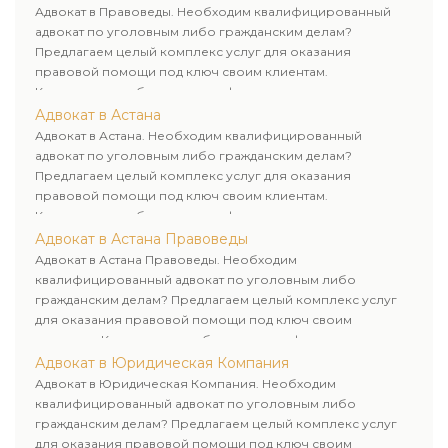
Адвокат в Правоведы. Необходим квалифицированный
адвокат по уголовным либо гражданским делам?
Предлагаем целый комплекс услуг для оказания
правовой помощи под ключ своим клиентам.
Комплексное обслуживание физических и юридических
лиц. Индивидуальный подход к каждому клиенту.
Адвокат в Астана
Адвокат в Астана. Необходим квалифицированный
адвокат по уголовным либо гражданским делам?
Предлагаем целый комплекс услуг для оказания
правовой помощи под ключ своим клиентам.
Комплексное обслуживание физических и юридических
лиц. Индивидуальный подход к каждому клиенту.
Адвокат в Астана Правоведы
Адвокат в Астана Правоведы. Необходим
квалифицированный адвокат по уголовным либо
гражданским делам? Предлагаем целый комплекс услуг
для оказания правовой помощи под ключ своим
клиентам. Комплексное обслуживание физических и
юридических лиц. Индивидуальный подход к каждому
Адвокат в Юридическая Компания
клиенту.
Адвокат в Юридическая Компания. Необходим
квалифицированный адвокат по уголовным либо
гражданским делам? Предлагаем целый комплекс услуг
для оказания правовой помощи под ключ своим