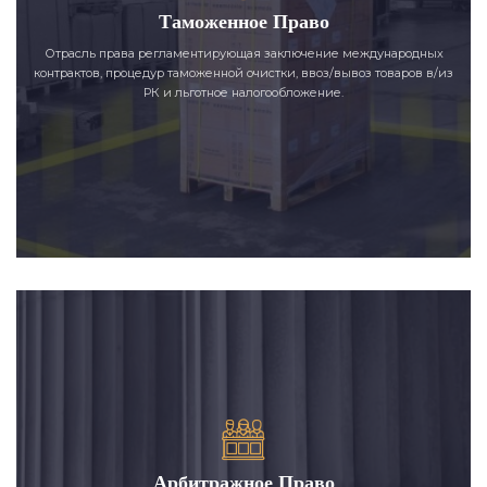
Таможенное Право
Отрасль права регламентирующая заключение международных
контрактов, процедур таможенной очистки, ввоз/вывоз товаров в/из
РК и льготное налогообложение.
Арбитражное Право