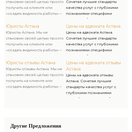
решения, а еще
клиента мы защищаем их права
становим своей целью просто
Сочетая лучшие стандарты
проинформировать клиента в
и интересы, чем гарантируем
получить на клиенте или
качества услуг с глубокими
полном объеме о возможных
их деловой успех.
«создать видимость работы» –
познаниями специфики
сложностях и преградах на
мы всегда стараемся вникнуть в
украинской экономики, а еще
пути к желаемому итогу.
суть трудности, отыскать самые
гибкий подход и точное
Юристы Астана
Цены на адвоката Астана
эффективные пути ее
понимание потребностей
Юристы Астана. Мы не
Цены на адвоката Астана.
решения, а еще
клиента мы защищаем их права
становим своей целью просто
Сочетая лучшие стандарты
проинформировать клиента в
и интересы, чем гарантируем
получить на клиенте или
качества услуг с глубокими
полном объеме о возможных
их деловой успех.
«создать видимость работы» –
познаниями специфики
сложностях и преградах на
мы всегда стараемся вникнуть в
украинской экономики, а еще
пути к желаемому итогу.
суть трудности, отыскать самые
гибкий подход и точное
Юристы отзывы Астана
Цены на адвоката отзывы
эффективные пути ее
понимание потребностей
Астана
Юристы отзывы Астана. Мы не
решения, а еще
клиента мы защищаем их права
становим своей целью просто
Цены на адвоката отзывы
проинформировать клиента в
и интересы, чем гарантируем
получить на клиенте или
Астана. Сочетая лучшие
полном объеме о возможных
их деловой успех.
«создать видимость работы» –
стандарты качества услуг с
сложностях и преградах на
мы всегда стараемся вникнуть в
глубокими познаниями
пути к желаемому итогу.
суть трудности, отыскать самые
специфики украинской
эффективные пути ее
экономики, а еще гибкий
решения, а еще
подход и точное понимание
проинформировать клиента в
потребностей клиента мы
полном объеме о возможных
защищаем их права и
Другие Предложения
сложностях и преградах на
интересы, чем гарантируем их