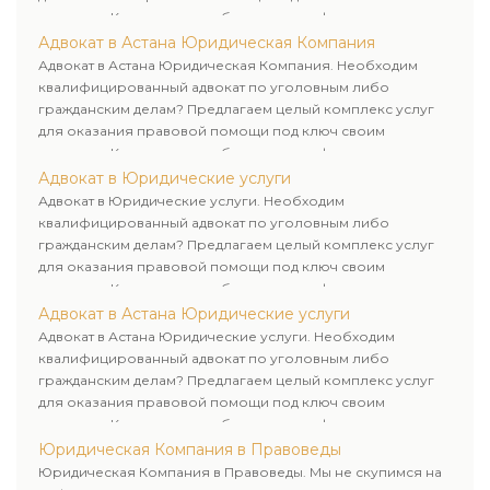
клиентам. Комплексное обслуживание физических и
юридических лиц. Индивидуальный подход к каждому
Адвокат в Астана Юридическая Компания
клиенту.
Адвокат в Астана Юридическая Компания. Необходим
квалифицированный адвокат по уголовным либо
гражданским делам? Предлагаем целый комплекс услуг
для оказания правовой помощи под ключ своим
клиентам. Комплексное обслуживание физических и
юридических лиц. Индивидуальный подход к каждому
Адвокат в Юридические услуги
клиенту.
Адвокат в Юридические услуги. Необходим
квалифицированный адвокат по уголовным либо
гражданским делам? Предлагаем целый комплекс услуг
для оказания правовой помощи под ключ своим
клиентам. Комплексное обслуживание физических и
юридических лиц. Индивидуальный подход к каждому
Адвокат в Астана Юридические услуги
клиенту.
Адвокат в Астана Юридические услуги. Необходим
квалифицированный адвокат по уголовным либо
гражданским делам? Предлагаем целый комплекс услуг
для оказания правовой помощи под ключ своим
клиентам. Комплексное обслуживание физических и
юридических лиц. Индивидуальный подход к каждому
Юридическая Компания в Правоведы
клиенту.
Юридическая Компания в Правоведы. Мы не скупимся на