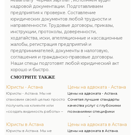
невыплату "черных зарплат", исполняем аудит
кадровой документации. Подготавливаем
предприятия к проверке. Составление
юридических документов любой трудности и
направленности. Трудовые договоры, приказы,
инструкции, протоколы, доверенности,
ходатайства, иски, апелляционные и кассационные
жалобы, регистрация предприятий и
предпринимателей, документы в налоговую,
соглашения и гражданско-правовые договоры.
Наши спецы подготовят любой юридический акт
хорошо и быстро.
СМОТРИТЕ ТАКЖЕ
Юристы - Астана
Цены на адвоката - Астана
Юристы - Астана. Мы не
Цены на адвоката - Астана.
становим своей целью просто
Сочетая лучшие стандарты
получить на клиенте или
качества услуг с глубокими
«создать видимость работы» –
познаниями специфики
мы всегда стараемся вникнуть в
украинской экономики, а еще
суть трудности, отыскать самые
гибкий подход и точное
Юристы в Астана
Цены на адвоката в Астана
эффективные пути ее
понимание потребностей
Юристы в Астана. Мы не
Цены на адвоката в Астана.