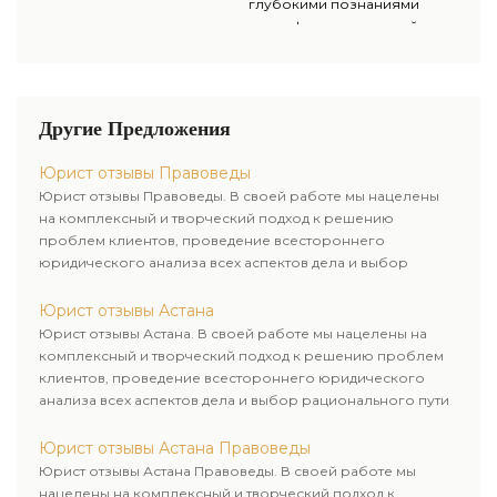
глубокими познаниями
проинформировать клиента в
специфики украинской
полном объеме о возможных
экономики, а еще гибкий
сложностях и преградах на
подход и точное понимание
пути к желаемому итогу.
потребностей клиента мы
защищаем их права и
Другие Предложения
интересы, чем гарантируем их
деловой успех.
Юрист отзывы Правоведы
Юрист отзывы Правоведы. В своей работе мы нацелены
на комплексный и творческий подход к решению
проблем клиентов, проведение всестороннего
юридического анализа всех аспектов дела и выбор
рационального пути для его успешного завершения.
Юрист отзывы Астана
Юрист отзывы Астана. В своей работе мы нацелены на
комплексный и творческий подход к решению проблем
клиентов, проведение всестороннего юридического
анализа всех аспектов дела и выбор рационального пути
для его успешного завершения.
Юрист отзывы Астана Правоведы
Юрист отзывы Астана Правоведы. В своей работе мы
нацелены на комплексный и творческий подход к