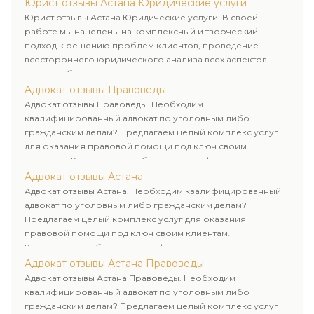
Юрист отзывы Астана Юридические услуги
Юрист отзывы Астана Юридические услуги. В своей
работе мы нацелены на комплексный и творческий
подход к решению проблем клиентов, проведение
всестороннего юридического анализа всех аспектов
дела и выбор рационального пути для его успешного
завершения.
Адвокат отзывы Правоведы
Адвокат отзывы Правоведы. Необходим
квалифицированный адвокат по уголовным либо
гражданским делам? Предлагаем целый комплекс услуг
для оказания правовой помощи под ключ своим
клиентам. Комплексное обслуживание физических и
юридических лиц. Индивидуальный подход к каждому
Адвокат отзывы Астана
клиенту.
Адвокат отзывы Астана. Необходим квалифицированный
адвокат по уголовным либо гражданским делам?
Предлагаем целый комплекс услуг для оказания
правовой помощи под ключ своим клиентам.
Комплексное обслуживание физических и юридических
лиц. Индивидуальный подход к каждому клиенту.
Адвокат отзывы Астана Правоведы
Адвокат отзывы Астана Правоведы. Необходим
квалифицированный адвокат по уголовным либо
гражданским делам? Предлагаем целый комплекс услуг