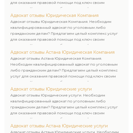
для оказания правовой помощи под ключ своим
клиентам. Комплексное обслуживание физических и
юридических лиц. Индивидуальный подход к каждому
Адвокат отзывы Юридическая Компания
клиенту.
Адвокат отзывы Юридическая Компания. Необходим
квалифицированный адвокат по уголовным либо
гражданским делам? Предлагаем целый комплекс услуг
для оказания правовой помощи под ключ своим
клиентам. Комплексное обслуживание физических и
юридических лиц. Индивидуальный подход к каждому
Адвокат отзывы Астана Юридическая Компания
клиенту.
Адвокат отзывы Астана Юридическая Компания.
Необходим квалифицированный адвокат по уголовным
либо гражданским делам? Предлагаем целый комплекс
услуг для оказания правовой помощи под ключ своим
клиентам. Комплексное обслуживание физических и
юридических лиц. Индивидуальный подход к каждому
Адвокат отзывы Юридические услуги
клиенту.
Адвокат отзывы Юридические услуги. Необходим
квалифицированный адвокат по уголовным либо
гражданским делам? Предлагаем целый комплекс услуг
для оказания правовой помощи под ключ своим
клиентам. Комплексное обслуживание физических и
юридических лиц. Индивидуальный подход к каждому
Адвокат отзывы Астана Юридические услуги
клиенту.
Адвокат отзывы Астана Юридические услуги. Необходим