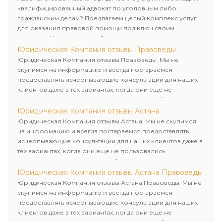
квалифицированный адвокат по уголовным либо
гражданским делам? Предлагаем целый комплекс услуг
для оказания правовой помощи под ключ своим
клиентам. Комплексное обслуживание физических и
юридических лиц. Индивидуальный подход к каждому
Юридическая Компания отзывы Правоведы
клиенту.
Юридическая Компания отзывы Правоведы. Мы не
скупимся на информацию и всегда постараемся
предоставлять исчерпывающие консультации для наших
клиентов даже в тех вариантах, когда они еще не
пользовались юридическими услугами нашей компании.
Юридическая Компания отзывы Астана
Юридическая Компания отзывы Астана. Мы не скупимся
на информацию и всегда постараемся предоставлять
исчерпывающие консультации для наших клиентов даже в
тех вариантах, когда они еще не пользовались
юридическими услугами нашей компании.
Юридическая Компания отзывы Астана Правоведы
Юридическая Компания отзывы Астана Правоведы. Мы не
скупимся на информацию и всегда постараемся
предоставлять исчерпывающие консультации для наших
клиентов даже в тех вариантах, когда они еще не