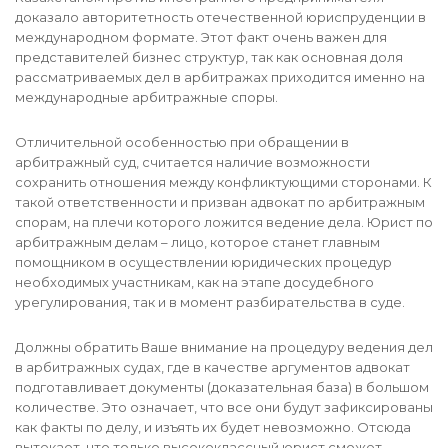
доказало авторитетность отечественной юриспруденции в
международном формате. Этот факт очень важен для
представителей бизнес структур, так как основная доля
рассматриваемых дел в арбитражах приходится именно на
международные арбитражные споры.
Отличительной особенностью при обращении в
арбитражный суд, считается наличие возможности
сохранить отношения между конфликтующими сторонами. К
такой ответственности и призван адвокат по арбитражным
спорам, на плечи которого ложится ведение дела. Юрист по
арбитражным делам – лицо, которое станет главным
помощником в осуществлении юридических процедур
необходимых участникам, как на этапе досудебного
урегулирования, так и в момент разбирательства в суде.
Должны обратить Ваше внимание на процедуру ведения дел
в арбитражных судах, где в качестве аргументов адвокат
подготавливает документы (доказательная база) в большом
количестве. Это означает, что все они будут зафиксированы
как факты по делу, и изъять их будет невозможно. Отсюда
вытекает, что только высококлассный юрист сможет