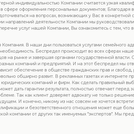
терной индивидуальностью Компании считается узкая квалиф
ги в сфере оформления персональных документов; Благодар
оточиваться на вопросах, возникающих у Вас в конкретной 
ии направлений деятельности Компании мы руководствовали
В перечне услуг нашей Компании, Вы ознакомитесь с тем, чт
Компания. В наши дни пользоваться услугами семейного ад
- необходимость. Беспредел происходит во всех сферах наш
ов на рынке и завершая органами государственной власти. 
разных компаний и предприятий. И на этот беспредел мы отв
висит обеспечение в обществе гражданских прав и свобод, 
овольно обширно развит. В рекламных газетах и интернете 
 юридических компаний и фирм. Как сделать правильный выбо
ожет дать гарантии результата, полностью отвечает перед за
еме. Так как клиент доверяет адвокату не только решение 
дущем. И конечно, никому из нас совсем не хочется встретит
квалификации и безответственного отношения может еще больш
ой компании от других так именуемых "экспертов". Мы пре