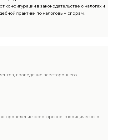
т конфигурации в законодательстве о налогах и
удебной практики по налоговым спорам.
лиентов, проведение всестороннего
тов, проведение всестороннего юридического