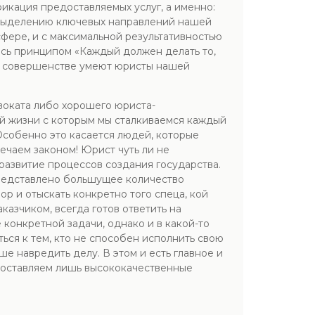
икация предоставляемых услуг, а именно:
я выделению ключевых направлений нашей
сфере, и с максимальной результативностью
сь принципом «Каждый должен делать то,
о в совершенстве умеют юристы нашей
воката либо хорошего юриста-
ей жизни с которым мы сталкиваемся каждый
Особенно это касается людей, которые
ечаем законом! Юрист чуть ли не
развитие процессов создания государства.
представлено большущее количество
р и отыскать конкретно того спеца, кой
казчиком, всегда готов ответить на
конкретной задачи, однако и в какой-то
ься к тем, кто не способен исполнить свою
е навредить делу. В этом и есть главное и
доставляем лишь высококачественные