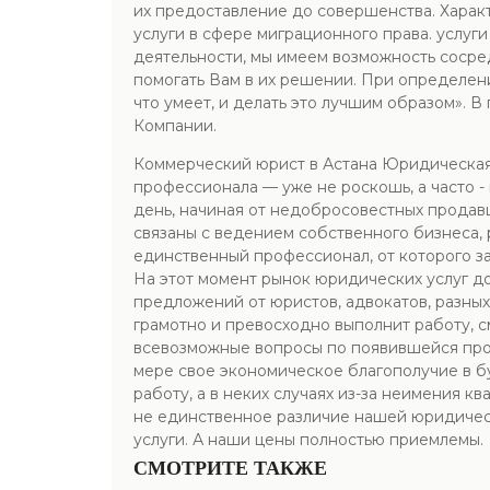
их предоставление до совершенства. Харак
услуги в сфере миграционного права. услу
деятельности, мы имеем возможность сосред
помогать Вам в их решении. При определен
что умеет, и делать это лучшим образом». 
Компании.
Коммерческий юрист в Астана Юридическая 
профессионала — уже не роскошь, а часто 
день, начиная от недобросовестных продавц
связаны с ведением собственного бизнеса, 
единственный профессионал, от которого за
На этот момент рынок юридических услуг д
предложений от юристов, адвокатов, разных
грамотно и превосходно выполнит работу, см
всевозможные вопросы по появившейся пробл
мере свое экономическое благополучие в бу
работу, а в неких случаях из-за неимения 
не единственное различие нашей юридическ
услуги. А наши цены полностью приемлемы.
СМОТРИТЕ ТАКЖЕ