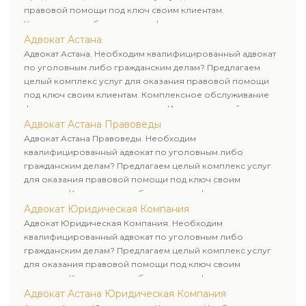
правовой помощи под ключ своим клиентам.
Комплексное обслуживание физических и юридических
лиц. Индивидуальный подход к каждому клиенту.
Адвокат Астана
Адвокат Астана. Необходим квалифицированный адвокат
по уголовным либо гражданским делам? Предлагаем
целый комплекс услуг для оказания правовой помощи
под ключ своим клиентам. Комплексное обслуживание
физических и юридических лиц. Индивидуальный подход к
каждому клиенту.
Адвокат Астана Правоведы
Адвокат Астана Правоведы. Необходим
квалифицированный адвокат по уголовным либо
гражданским делам? Предлагаем целый комплекс услуг
для оказания правовой помощи под ключ своим
клиентам. Комплексное обслуживание физических и
юридических лиц. Индивидуальный подход к каждому
Адвокат Юридическая Компания
клиенту.
Адвокат Юридическая Компания. Необходим
квалифицированный адвокат по уголовным либо
гражданским делам? Предлагаем целый комплекс услуг
для оказания правовой помощи под ключ своим
клиентам. Комплексное обслуживание физических и
юридических лиц. Индивидуальный подход к каждому
Адвокат Астана Юридическая Компания
клиенту.