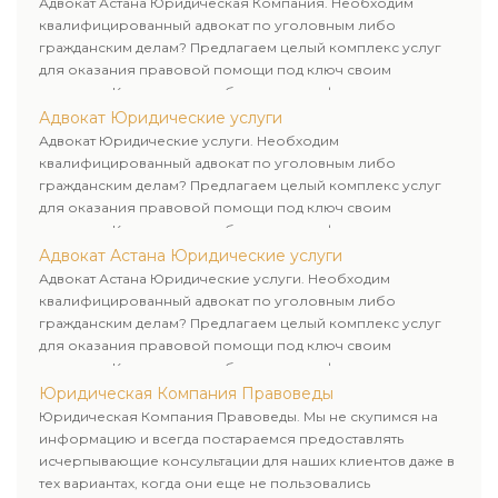
Адвокат Астана Юридическая Компания. Необходим
квалифицированный адвокат по уголовным либо
гражданским делам? Предлагаем целый комплекс услуг
для оказания правовой помощи под ключ своим
клиентам. Комплексное обслуживание физических и
юридических лиц. Индивидуальный подход к каждому
Адвокат Юридические услуги
клиенту.
Адвокат Юридические услуги. Необходим
квалифицированный адвокат по уголовным либо
гражданским делам? Предлагаем целый комплекс услуг
для оказания правовой помощи под ключ своим
клиентам. Комплексное обслуживание физических и
юридических лиц. Индивидуальный подход к каждому
Адвокат Астана Юридические услуги
клиенту.
Адвокат Астана Юридические услуги. Необходим
квалифицированный адвокат по уголовным либо
гражданским делам? Предлагаем целый комплекс услуг
для оказания правовой помощи под ключ своим
клиентам. Комплексное обслуживание физических и
юридических лиц. Индивидуальный подход к каждому
Юридическая Компания Правоведы
клиенту.
Юридическая Компания Правоведы. Мы не скупимся на
информацию и всегда постараемся предоставлять
исчерпывающие консультации для наших клиентов даже в
тех вариантах, когда они еще не пользовались