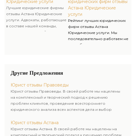
успеха клиента. Избирая
Юридические услуги
юридических фирм отзывы
совершении правонарушений
юридическую компанию
Астана Юридические
Лучшие юридические фирмы
в рамках производства.
Правоведы, вы занимаетесь
отзывы Астана Юридические
услуги
развитием своего бизнеса, а
услуги. Адвокаты, работающие
Рейтинг лучших юридических
мы его защитой и
в составе нашей команды,
фирм отзывы Астана
безопасностью.
имеют значительный опыт
Юридические услуги. Мы
адвокатской деятельности и
последовательно работаем не
гарантируют защиту наших
по шаблонам и выходим за
клиентов от обвинения в
рамки принятых стереотипов
совершении правонарушений
для достижения успеха
в рамках производства.
клиента. Избирая
юридическую компанию
Другие Предложения
Правоведы, вы занимаетесь
развитием своего бизнеса, а
Юрист отзывы Правоведы
мы его защитой и
Юрист отзывы Правоведы. В своей работе мы нацелены
безопасностью.
на комплексный и творческий подход к решению
проблем клиентов, проведение всестороннего
юридического анализа всех аспектов дела и выбор
рационального пути для его успешного завершения.
Юрист отзывы Астана
Юрист отзывы Астана. В своей работе мы нацелены на
комплексный и творческий подход к решению проблем