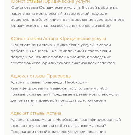
завершения.
Юрист отзывы Юридические услуги
Юрист отзывы Юридические услуги. В своей работе мы
нацелены на комплексный и творческий подход к
решению проблем клиентов, проведение всестороннего
юридического анализа всех аспектов дела и выбор
рационального пути для его успешного завершения.
Юрист отзывы Астана Юридические услуги
Юрист отзывы Астана Юридические услуги. В своей
работе мы нацелены на комплексный и творческий
подход к решению проблем клиентов, проведение
всестороннего юридического анализа всех аспектов
дела и выбор рационального пути для его успешного
завершения.
Адвокат отзывы Правоведы
Адвокат отзывы Правоведы. Необходим
квалифицированный адвокат по уголовным либо
гражданским делам? Предлагаем целый комплекс услуг
для оказания правовой помощи под ключ своим
клиентам. Комплексное обслуживание физических и
юридических лиц. Индивидуальный подход к каждому
Адвокат отзывы Астана
клиенту.
Адвокат отзывы Астана. Необходим квалифицированный
адвокат по уголовным либо гражданским делам?
Предлагаем целый комплекс услуг для оказания