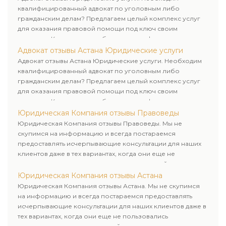
квалифицированный адвокат по уголовным либо
гражданским делам? Предлагаем целый комплекс услуг
для оказания правовой помощи под ключ своим
клиентам. Комплексное обслуживание физических и
юридических лиц. Индивидуальный подход к каждому
Адвокат отзывы Астана Юридические услуги
клиенту.
Адвокат отзывы Астана Юридические услуги. Необходим
квалифицированный адвокат по уголовным либо
гражданским делам? Предлагаем целый комплекс услуг
для оказания правовой помощи под ключ своим
клиентам. Комплексное обслуживание физических и
юридических лиц. Индивидуальный подход к каждому
Юридическая Компания отзывы Правоведы
клиенту.
Юридическая Компания отзывы Правоведы. Мы не
скупимся на информацию и всегда постараемся
предоставлять исчерпывающие консультации для наших
клиентов даже в тех вариантах, когда они еще не
пользовались юридическими услугами нашей компании.
Юридическая Компания отзывы Астана
Юридическая Компания отзывы Астана. Мы не скупимся
на информацию и всегда постараемся предоставлять
исчерпывающие консультации для наших клиентов даже в
тех вариантах, когда они еще не пользовались