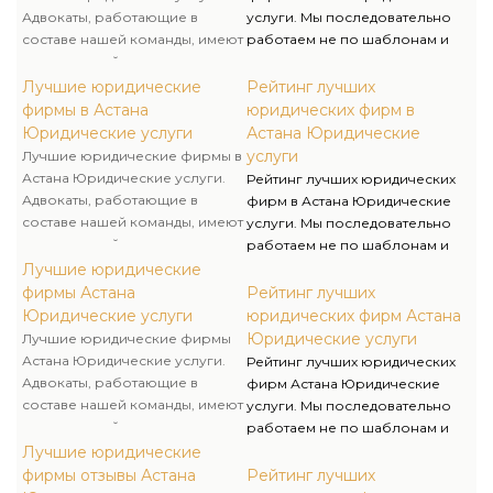
Адвокаты, работающие в
услуги. Мы последовательно
составе нашей команды, имеют
работаем не по шаблонам и
значительный опыт
выходим за рамки принятых
адвокатской деятельности и
стереотипов для достижения
Лучшие юридические
Рейтинг лучших
гарантируют защиту наших
успеха клиента. Избирая
фирмы в Астана
юридических фирм в
клиентов от обвинения в
юридическую компанию
Юридические услуги
Астана Юридические
совершении правонарушений
Правоведы, вы занимаетесь
услуги
Лучшие юридические фирмы в
в рамках производства.
развитием своего бизнеса, а
Астана Юридические услуги.
Рейтинг лучших юридических
мы его защитой и
Адвокаты, работающие в
фирм в Астана Юридические
безопасностью.
составе нашей команды, имеют
услуги. Мы последовательно
значительный опыт
работаем не по шаблонам и
адвокатской деятельности и
выходим за рамки принятых
Лучшие юридические
гарантируют защиту наших
стереотипов для достижения
фирмы Астана
Рейтинг лучших
клиентов от обвинения в
успеха клиента. Избирая
Юридические услуги
юридических фирм Астана
совершении правонарушений
юридическую компанию
Юридические услуги
Лучшие юридические фирмы
в рамках производства.
Правоведы, вы занимаетесь
Астана Юридические услуги.
Рейтинг лучших юридических
развитием своего бизнеса, а
Адвокаты, работающие в
фирм Астана Юридические
мы его защитой и
составе нашей команды, имеют
услуги. Мы последовательно
безопасностью.
значительный опыт
работаем не по шаблонам и
адвокатской деятельности и
выходим за рамки принятых
Лучшие юридические
гарантируют защиту наших
стереотипов для достижения
фирмы отзывы Астана
Рейтинг лучших
клиентов от обвинения в