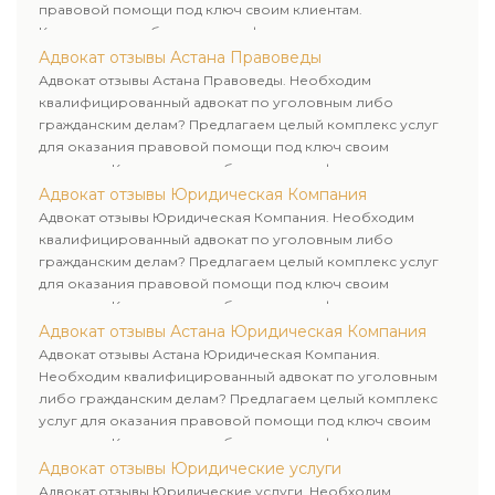
правовой помощи под ключ своим клиентам.
Комплексное обслуживание физических и юридических
лиц. Индивидуальный подход к каждому клиенту.
Адвокат отзывы Астана Правоведы
Адвокат отзывы Астана Правоведы. Необходим
квалифицированный адвокат по уголовным либо
гражданским делам? Предлагаем целый комплекс услуг
для оказания правовой помощи под ключ своим
клиентам. Комплексное обслуживание физических и
юридических лиц. Индивидуальный подход к каждому
Адвокат отзывы Юридическая Компания
клиенту.
Адвокат отзывы Юридическая Компания. Необходим
квалифицированный адвокат по уголовным либо
гражданским делам? Предлагаем целый комплекс услуг
для оказания правовой помощи под ключ своим
клиентам. Комплексное обслуживание физических и
юридических лиц. Индивидуальный подход к каждому
Адвокат отзывы Астана Юридическая Компания
клиенту.
Адвокат отзывы Астана Юридическая Компания.
Необходим квалифицированный адвокат по уголовным
либо гражданским делам? Предлагаем целый комплекс
услуг для оказания правовой помощи под ключ своим
клиентам. Комплексное обслуживание физических и
юридических лиц. Индивидуальный подход к каждому
Адвокат отзывы Юридические услуги
клиенту.
Адвокат отзывы Юридические услуги. Необходим