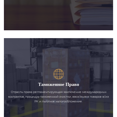
Таможенное Право
Отрасль права регламентирующая заключение международных
контрактов, процедур таможенной очистки, ввоз/вывоз товаров в/из
РК и льготное налогообложение.