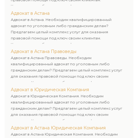
Комплексное обслуживание физических и юридических
лиц. Индивидуальный подход к каждому клиенту.
Адвокат в Астана
Адвокат в Астана. Необходим квалифицированный
адвокат по уголовным либо гражданским делам?
Предлагаем целый комплекс услуг для оказания
правовой помощи под ключ своим клиентам.
Комплексное обслуживание физических и юридических
лиц. Индивидуальный подход к каждому клиенту.
Адвокат в Астана Правоведы
Адвокат в Астана Правоведы. Необходим
квалифицированный адвокат по уголовным либо
гражданским делам? Предлагаем целый комплекс услуг
для оказания правовой помощи под ключ своим
клиентам. Комплексное обслуживание физических и
юридических лиц. Индивидуальный подход к каждому
Адвокат в Юридическая Компания
клиенту.
Адвокат в Юридическая Компания. Необходим
квалифицированный адвокат по уголовным либо
гражданским делам? Предлагаем целый комплекс услуг
для оказания правовой помощи под ключ своим
клиентам. Комплексное обслуживание физических и
юридических лиц. Индивидуальный подход к каждому
Адвокат в Астана Юридическая Компания
клиенту.
Адвокат в Астана Юридическая Компания. Необходим