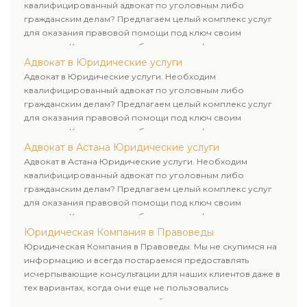
квалифицированный адвокат по уголовным либо
гражданским делам? Предлагаем целый комплекс услуг
для оказания правовой помощи под ключ своим
клиентам. Комплексное обслуживание физических и
юридических лиц. Индивидуальный подход к каждому
Адвокат в Юридические услуги
клиенту.
Адвокат в Юридические услуги. Необходим
квалифицированный адвокат по уголовным либо
гражданским делам? Предлагаем целый комплекс услуг
для оказания правовой помощи под ключ своим
клиентам. Комплексное обслуживание физических и
юридических лиц. Индивидуальный подход к каждому
Адвокат в Астана Юридические услуги
клиенту.
Адвокат в Астана Юридические услуги. Необходим
квалифицированный адвокат по уголовным либо
гражданским делам? Предлагаем целый комплекс услуг
для оказания правовой помощи под ключ своим
клиентам. Комплексное обслуживание физических и
юридических лиц. Индивидуальный подход к каждому
Юридическая Компания в Правоведы
клиенту.
Юридическая Компания в Правоведы. Мы не скупимся на
информацию и всегда постараемся предоставлять
исчерпывающие консультации для наших клиентов даже в
тех вариантах, когда они еще не пользовались
юридическими услугами нашей компании.