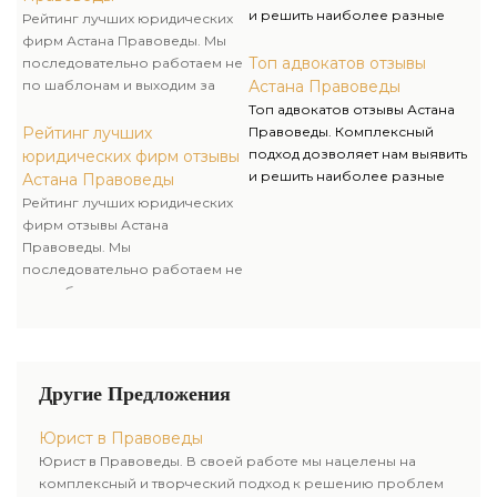
Правоведы, вы занимаетесь
и решить наиболее разные
Рейтинг лучших юридических
развитием своего бизнеса, а
трудности, возникающие в
фирм Астана Правоведы. Мы
мы его защитой и
практической деятельности,
Топ адвокатов отзывы
последовательно работаем не
безопасностью.
знание и опыт дают
по шаблонам и выходим за
Астана Правоведы
возможность преодолеть
рамки принятых стереотипов
Топ адвокатов отзывы Астана
любые затруднения.
для достижения успеха
Рейтинг лучших
Правоведы. Комплексный
клиента. Избирая
подход дозволяет нам выявить
юридических фирм отзывы
юридическую компанию
и решить наиболее разные
Астана Правоведы
Правоведы, вы занимаетесь
трудности, возникающие в
Рейтинг лучших юридических
развитием своего бизнеса, а
практической деятельности,
фирм отзывы Астана
мы его защитой и
знание и опыт дают
Правоведы. Мы
безопасностью.
возможность преодолеть
последовательно работаем не
любые затруднения.
по шаблонам и выходим за
рамки принятых стереотипов
для достижения успеха
клиента. Избирая
юридическую компанию
Другие Предложения
Правоведы, вы занимаетесь
развитием своего бизнеса, а
Юрист в Правоведы
мы его защитой и
Юрист в Правоведы. В своей работе мы нацелены на
безопасностью.
комплексный и творческий подход к решению проблем