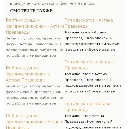
юридического рынка и бизнеса в целом.
СМОТРИТЕ ТАКЖЕ
Рейтинг лучших
Топ адвокатов - Астана
юридических фирм - Астана
Правоведы
Правоведы
Топ адвокатов - Астана
Правоведы. Комплексный
Рейтинг лучших юридических
подход дозволяет нам выявить
фирм - Астана Правоведы. Мы
и решить наиболее разные
последовательно работаем не
трудности, возникающие в
по шаблонам и выходим за
практической деятельности,
рамки принятых стереотипов
Топ адвокатов в Астана
знание и опыт дают
для достижения успеха
Рейтинг лучших
Правоведы
возможность преодолеть
клиента. Избирая
юридических фирм в
Топ адвокатов в Астана
любые затруднения.
юридическую компанию
Астана Правоведы
Правоведы. Комплексный
Правоведы, вы занимаетесь
подход дозволяет нам выявить
Рейтинг лучших юридических
развитием своего бизнеса, а
и решить наиболее разные
фирм в Астана Правоведы. Мы
мы его защитой и
трудности, возникающие в
последовательно работаем не
безопасностью.
практической деятельности,
по шаблонам и выходим за
Топ адвокатов Астана
знание и опыт дают
рамки принятых стереотипов
Правоведы
возможность преодолеть
для достижения успеха
Рейтинг лучших
Топ адвокатов Астана
любые затруднения.
клиента. Избирая
юридических фирм Астана
Правоведы. Комплексный
юридическую компанию
подход дозволяет нам выявить
Правоведы