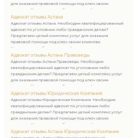
для оказания правовой помощи под ключ своим
клиентам. Комплексное обслуживание физических и
юридических лиц. Индивидуальный подход к каждому
Адвокат отзывы Астана
клиенту.
Адвокат отзывы Астана. Необходим квалифицированный
адвокат по уголовным либо гражданским делам?
Предлагаем целый комплекс услуг для оказания
правовой помощи под ключ своим клиентам.
Комплексное обслуживание физических и юридических
лиц. Индивидуальный подход к каждому клиенту.
Адвокат отзывы Астана Правоведы
Адвокат отзывы Астана Правоведы. Необходим
квалифицированный адвокат по уголовным либо
гражданским делам? Предлагаем целый комплекс услуг
для оказания правовой помощи под ключ своим
клиентам. Комплексное обслуживание физических и
юридических лиц. Индивидуальный подход к каждому
Адвокат отзывы Юридическая Компания
клиенту.
Адвокат отзывы Юридическая Компания. Необходим
квалифицированный адвокат по уголовным либо
гражданским делам? Предлагаем целый комплекс услуг
для оказания правовой помощи под ключ своим
клиентам. Комплексное обслуживание физических и
юридических лиц. Индивидуальный подход к каждому
Адвокат отзывы Астана Юридическая Компания
клиенту.
Адвокат отзывы Астана Юридическая Компания.