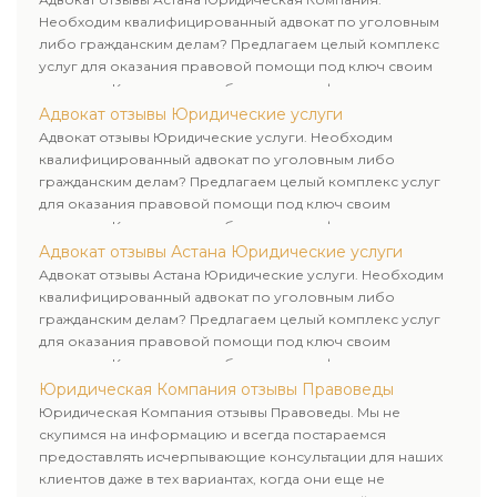
Необходим квалифицированный адвокат по уголовным
либо гражданским делам? Предлагаем целый комплекс
услуг для оказания правовой помощи под ключ своим
клиентам. Комплексное обслуживание физических и
юридических лиц. Индивидуальный подход к каждому
Адвокат отзывы Юридические услуги
клиенту.
Адвокат отзывы Юридические услуги. Необходим
квалифицированный адвокат по уголовным либо
гражданским делам? Предлагаем целый комплекс услуг
для оказания правовой помощи под ключ своим
клиентам. Комплексное обслуживание физических и
юридических лиц. Индивидуальный подход к каждому
Адвокат отзывы Астана Юридические услуги
клиенту.
Адвокат отзывы Астана Юридические услуги. Необходим
квалифицированный адвокат по уголовным либо
гражданским делам? Предлагаем целый комплекс услуг
для оказания правовой помощи под ключ своим
клиентам. Комплексное обслуживание физических и
юридических лиц. Индивидуальный подход к каждому
Юридическая Компания отзывы Правоведы
клиенту.
Юридическая Компания отзывы Правоведы. Мы не
скупимся на информацию и всегда постараемся
предоставлять исчерпывающие консультации для наших
клиентов даже в тех вариантах, когда они еще не