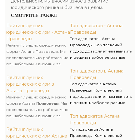
деятельности, мы вносим взнос в развитие
юридического рынка и бизнеса в целом.
СМОТРИТЕ ТАКЖЕ
Рейтинг лучших
Топ адвокатов - Астана
юридических фирм - Астана
Правоведы
Правоведы
Топ адвокатов - Астана
Правоведы. Комплексный
Рейтинг лучших юридических
подход дозволяет нам выявить
фирм - Астана Правоведы. Мы
и решить наиболее разные
последовательно работаем не
трудности, возникающие в
по шаблонам и выходим за
практической деятельности,
рамки принятых стереотипов
Топ адвокатов в Астана
знание и опыт дают
для достижения успеха
Рейтинг лучших
Правоведы
возможность преодолеть
клиента. Избирая
юридических фирм в
Топ адвокатов в Астана
любые затруднения.
юридическую компанию
Астана Правоведы
Правоведы. Комплексный
Правоведы, вы занимаетесь
подход дозволяет нам выявить
Рейтинг лучших юридических
развитием своего бизнеса, а
и решить наиболее разные
фирм в Астана Правоведы. Мы
мы его защитой и
трудности, возникающие в
последовательно работаем не
безопасностью.
практической деятельности,
по шаблонам и выходим за
Топ адвокатов Астана
знание и опыт дают
рамки принятых стереотипов
Правоведы
возможность преодолеть
для достижения успеха
Рейтинг лучших
Топ адвокатов Астана
любые затруднения.
клиента. Избирая
юридических фирм Астана
Правоведы. Комплексный