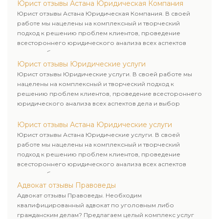
Юрист отзывы Астана Юридическая Компания
Юрист отзывы Астана Юридическая Компания. В своей
работе мы нацелены на комплексный и творческий
подход к решению проблем клиентов, проведение
всестороннего юридического анализа всех аспектов
дела и выбор рационального пути для его успешного
завершения.
Юрист отзывы Юридические услуги
Юрист отзывы Юридические услуги. В своей работе мы
нацелены на комплексный и творческий подход к
решению проблем клиентов, проведение всестороннего
юридического анализа всех аспектов дела и выбор
рационального пути для его успешного завершения.
Юрист отзывы Астана Юридические услуги
Юрист отзывы Астана Юридические услуги. В своей
работе мы нацелены на комплексный и творческий
подход к решению проблем клиентов, проведение
всестороннего юридического анализа всех аспектов
дела и выбор рационального пути для его успешного
завершения.
Адвокат отзывы Правоведы
Адвокат отзывы Правоведы. Необходим
квалифицированный адвокат по уголовным либо
гражданским делам? Предлагаем целый комплекс услуг