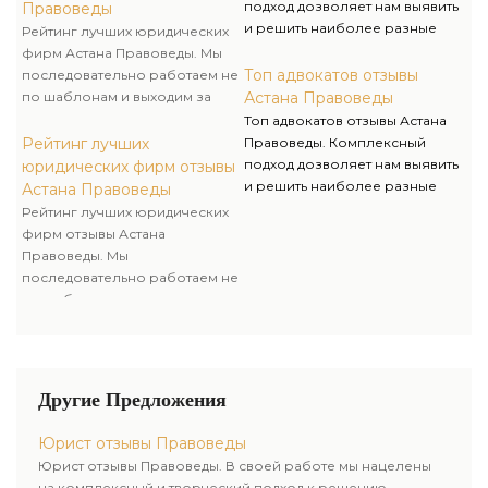
юридическую компанию
подход дозволяет нам выявить
Правоведы
Правоведы, вы занимаетесь
и решить наиболее разные
Рейтинг лучших юридических
развитием своего бизнеса, а
трудности, возникающие в
фирм Астана Правоведы. Мы
мы его защитой и
практической деятельности,
Топ адвокатов отзывы
последовательно работаем не
безопасностью.
знание и опыт дают
по шаблонам и выходим за
Астана Правоведы
возможность преодолеть
рамки принятых стереотипов
Топ адвокатов отзывы Астана
любые затруднения.
для достижения успеха
Рейтинг лучших
Правоведы. Комплексный
клиента. Избирая
подход дозволяет нам выявить
юридических фирм отзывы
юридическую компанию
и решить наиболее разные
Астана Правоведы
Правоведы, вы занимаетесь
трудности, возникающие в
Рейтинг лучших юридических
развитием своего бизнеса, а
практической деятельности,
фирм отзывы Астана
мы его защитой и
знание и опыт дают
Правоведы. Мы
безопасностью.
возможность преодолеть
последовательно работаем не
любые затруднения.
по шаблонам и выходим за
рамки принятых стереотипов
для достижения успеха
клиента. Избирая
юридическую компанию
Другие Предложения
Правоведы, вы занимаетесь
развитием своего бизнеса, а
Юрист отзывы Правоведы
мы его защитой и
Юрист отзывы Правоведы. В своей работе мы нацелены
безопасностью.
на комплексный и творческий подход к решению