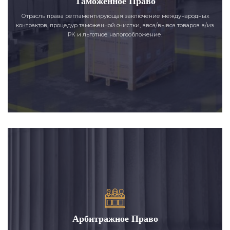
Таможенное Право
Отрасль права регламентирующая заключение международных
контрактов, процедур таможенной очистки, ввоз/вывоз товаров в/из
РК и льготное налогообложение.
Арбитражное Право