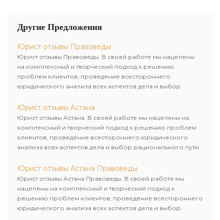
отыскать наилучшее решение
документами, как по нормам
хоть какой трудности и
материального права, так и по
подтверждают репутацию
судебной практике. Компания
Другие Предложения
одной из ведущих
«Правоведы» индивидуального
юридических компаний.
подхода к каждому клиенту.
Юрист отзывы Правоведы
Юрист отзывы Правоведы. В своей работе мы нацелены
на комплексный и творческий подход к решению
проблем клиентов, проведение всестороннего
юридического анализа всех аспектов дела и выбор
рационального пути для его успешного завершения.
Юрист отзывы Астана
Юрист отзывы Астана. В своей работе мы нацелены на
комплексный и творческий подход к решению проблем
клиентов, проведение всестороннего юридического
анализа всех аспектов дела и выбор рационального пути
для его успешного завершения.
Юрист отзывы Астана Правоведы
Юрист отзывы Астана Правоведы. В своей работе мы
нацелены на комплексный и творческий подход к
решению проблем клиентов, проведение всестороннего
юридического анализа всех аспектов дела и выбор
рационального пути для его успешного завершения.