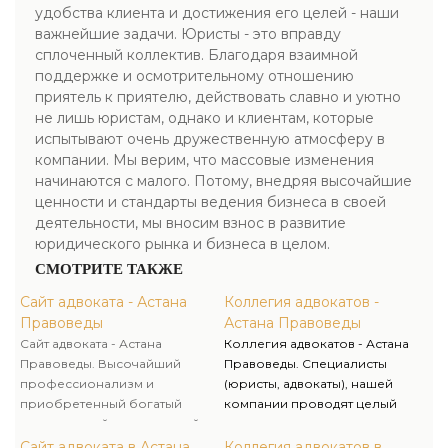
удобства клиента и достижения его целей - наши
важнейшие задачи. Юристы - это вправду
сплоченный коллектив. Благодаря взаимной
поддержке и осмотрительному отношению
приятель к приятелю, действовать славно и уютно
не лишь юристам, однако и клиентам, которые
испытывают очень дружественную атмосферу в
компании. Мы верим, что массовые изменения
начинаются с малого. Потому, внедряя высочайшие
ценности и стандарты ведения бизнеса в своей
деятельности, мы вносим взнос в развитие
юридического рынка и бизнеса в целом.
СМОТРИТЕ ТАКЖЕ
Сайт адвоката - Астана
Коллегия адвокатов -
Правоведы
Астана Правоведы
Сайт адвоката - Астана
Коллегия адвокатов - Астана
Правоведы. Высочайший
Правоведы. Специалисты
профессионализм и
(юристы, адвокаты), нашей
приобретенный богатый
компании проводят целый
практический юридический
анализ по предоставленными
опыт действенно позволяют
Вами документами, как по
Сайт адвоката в Астана
Коллегия адвокатов в