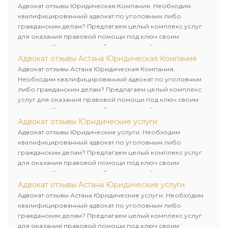
клиенту.
Адвокат отзывы Юридическая Компания. Необходим
квалифицированный адвокат по уголовным либо
гражданским делам? Предлагаем целый комплекс услуг
для оказания правовой помощи под ключ своим
клиентам. Комплексное обслуживание физических и
юридических лиц. Индивидуальный подход к каждому
Адвокат отзывы Астана Юридическая Компания
клиенту.
Адвокат отзывы Астана Юридическая Компания.
Необходим квалифицированный адвокат по уголовным
либо гражданским делам? Предлагаем целый комплекс
услуг для оказания правовой помощи под ключ своим
клиентам. Комплексное обслуживание физических и
юридических лиц. Индивидуальный подход к каждому
Адвокат отзывы Юридические услуги
клиенту.
Адвокат отзывы Юридические услуги. Необходим
квалифицированный адвокат по уголовным либо
гражданским делам? Предлагаем целый комплекс услуг
для оказания правовой помощи под ключ своим
клиентам. Комплексное обслуживание физических и
юридических лиц. Индивидуальный подход к каждому
Адвокат отзывы Астана Юридические услуги
клиенту.
Адвокат отзывы Астана Юридические услуги. Необходим
квалифицированный адвокат по уголовным либо
гражданским делам? Предлагаем целый комплекс услуг
для оказания правовой помощи под ключ своим