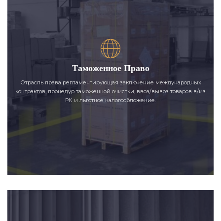
Таможенное Право
Отрасль права регламентирующая заключение международных
контрактов, процедур таможенной очистки, ввоз/вывоз товаров в/из
РК и льготное налогообложение.