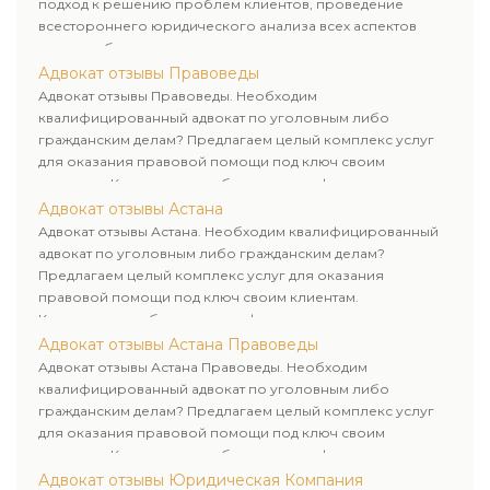
подход к решению проблем клиентов, проведение
всестороннего юридического анализа всех аспектов
дела и выбор рационального пути для его успешного
завершения.
Адвокат отзывы Правоведы
Адвокат отзывы Правоведы. Необходим
квалифицированный адвокат по уголовным либо
гражданским делам? Предлагаем целый комплекс услуг
для оказания правовой помощи под ключ своим
клиентам. Комплексное обслуживание физических и
юридических лиц. Индивидуальный подход к каждому
Адвокат отзывы Астана
клиенту.
Адвокат отзывы Астана. Необходим квалифицированный
адвокат по уголовным либо гражданским делам?
Предлагаем целый комплекс услуг для оказания
правовой помощи под ключ своим клиентам.
Комплексное обслуживание физических и юридических
лиц. Индивидуальный подход к каждому клиенту.
Адвокат отзывы Астана Правоведы
Адвокат отзывы Астана Правоведы. Необходим
квалифицированный адвокат по уголовным либо
гражданским делам? Предлагаем целый комплекс услуг
для оказания правовой помощи под ключ своим
клиентам. Комплексное обслуживание физических и
юридических лиц. Индивидуальный подход к каждому
Адвокат отзывы Юридическая Компания