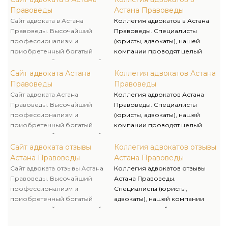
отыскать наилучшее решение
нормам материального права,
Правоведы
Астана Правоведы
хоть какой трудности и
так и по судебной практике.
Сайт адвоката в Астана
Коллегия адвокатов в Астана
подтверждают репутацию
Компания «Правоведы»
Правоведы. Высочайший
Правоведы. Специалисты
одной из ведущих
индивидуального подхода к
профессионализм и
(юристы, адвокаты), нашей
юридических компаний.
каждому клиенту.
приобретенный богатый
компании проводят целый
практический юридический
анализ по предоставленными
опыт действенно позволяют
Вами документами, как по
Сайт адвоката Астана
Коллегия адвокатов Астана
отыскать наилучшее решение
нормам материального права,
Правоведы
Правоведы
хоть какой трудности и
так и по судебной практике.
Сайт адвоката Астана
Коллегия адвокатов Астана
подтверждают репутацию
Компания «Правоведы»
Правоведы. Высочайший
Правоведы. Специалисты
одной из ведущих
индивидуального подхода к
профессионализм и
(юристы, адвокаты), нашей
юридических компаний.
каждому клиенту.
приобретенный богатый
компании проводят целый
практический юридический
анализ по предоставленными
опыт действенно позволяют
Вами документами, как по
Сайт адвоката отзывы
Коллегия адвокатов отзывы
отыскать наилучшее решение
нормам материального права,
Астана Правоведы
Астана Правоведы
хоть какой трудности и
так и по судебной практике.
Сайт адвоката отзывы Астана
Коллегия адвокатов отзывы
подтверждают репутацию
Компания «Правоведы»
Правоведы. Высочайший
Астана Правоведы.
одной из ведущих
индивидуального подхода к
профессионализм и
Специалисты (юристы,
юридических компаний.
каждому клиенту.
приобретенный богатый
адвокаты), нашей компании
практический юридический
проводят целый анализ по
опыт действенно позволяют
предоставленными Вами