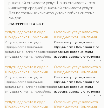
рыночной стоимости услуг. Наша стоимость – это
индикатор средней рыночной стоимости услуги.
Для постоянных клиентов учтена гибкая система
скидок.
СМОТРИТЕ ТАКЖЕ
Услуги адвоката в суде -
Оказание услуг адвоката -
Юридическая Компания
Юридическая Компания
Услуги адвоката в суде -
Оказание услуг адвоката -
Юридическая Компания.
Юридическая Компания. Все
Детальный анализ проблемной
сведения, которые стали
ситуации Клиента. Разработка
известны адвокату от Клиента,
документов для досудебного
считаются адвокатской тайной
урегулирования споров
и охраняются Законом. Никто
Услуги адвоката в суде в
Оказание услуг адвоката в
(претензии, требования об
не имеет права допрашивать
Юридическая Компания
Юридическая Компания
уплате задолженности и т.д.).
адвоката или требовать
Услуги адвоката в суде в
Оказание услуг адвоката в
разглашения адвокатской
Юридическая Компания.
Юридическая Компания. Все
тайны. Юрист несет личную
Детальный анализ проблемной
сведения, которые стали
ответственность за
ситуации Клиента. Разработка
известны адвокату от Клиента,
неправомерное разглашение
документов для досудебного
считаются адвокатской тайной
этих данных.
урегулирования споров
и охраняются Законом. Никто
Услуги адвоката в суде
Оказание услуг адвоката
(претензии, требования об
не имеет права допрашивать
Юридическая Компания
Юридическая Компания