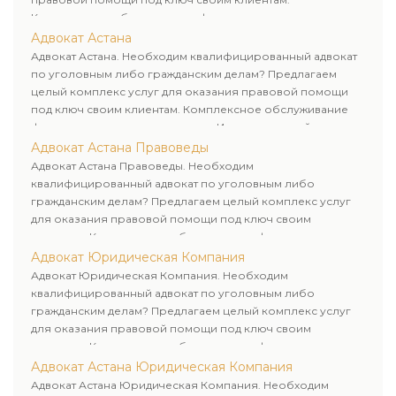
Комплексное обслуживание физических и юридических
лиц. Индивидуальный подход к каждому клиенту.
Адвокат Астана
Адвокат Астана. Необходим квалифицированный адвокат
по уголовным либо гражданским делам? Предлагаем
целый комплекс услуг для оказания правовой помощи
под ключ своим клиентам. Комплексное обслуживание
физических и юридических лиц. Индивидуальный подход к
каждому клиенту.
Адвокат Астана Правоведы
Адвокат Астана Правоведы. Необходим
квалифицированный адвокат по уголовным либо
гражданским делам? Предлагаем целый комплекс услуг
для оказания правовой помощи под ключ своим
клиентам. Комплексное обслуживание физических и
юридических лиц. Индивидуальный подход к каждому
Адвокат Юридическая Компания
клиенту.
Адвокат Юридическая Компания. Необходим
квалифицированный адвокат по уголовным либо
гражданским делам? Предлагаем целый комплекс услуг
для оказания правовой помощи под ключ своим
клиентам. Комплексное обслуживание физических и
юридических лиц. Индивидуальный подход к каждому
Адвокат Астана Юридическая Компания
клиенту.
Адвокат Астана Юридическая Компания. Необходим