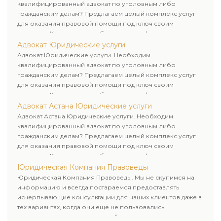
квалифицированный адвокат по уголовным либо
гражданским делам? Предлагаем целый комплекс услуг
для оказания правовой помощи под ключ своим
клиентам. Комплексное обслуживание физических и
юридических лиц. Индивидуальный подход к каждому
Адвокат Юридические услуги
клиенту.
Адвокат Юридические услуги. Необходим
квалифицированный адвокат по уголовным либо
гражданским делам? Предлагаем целый комплекс услуг
для оказания правовой помощи под ключ своим
клиентам. Комплексное обслуживание физических и
юридических лиц. Индивидуальный подход к каждому
Адвокат Астана Юридические услуги
клиенту.
Адвокат Астана Юридические услуги. Необходим
квалифицированный адвокат по уголовным либо
гражданским делам? Предлагаем целый комплекс услуг
для оказания правовой помощи под ключ своим
клиентам. Комплексное обслуживание физических и
юридических лиц. Индивидуальный подход к каждому
Юридическая Компания Правоведы
клиенту.
Юридическая Компания Правоведы. Мы не скупимся на
информацию и всегда постараемся предоставлять
исчерпывающие консультации для наших клиентов даже в
тех вариантах, когда они еще не пользовались
юридическими услугами нашей компании.