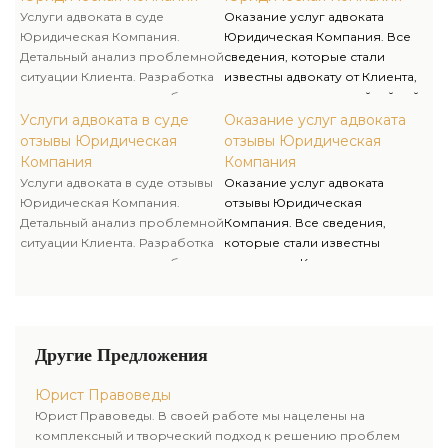
уплате задолженности и т.д.).
адвоката или требовать
Услуги адвоката в суде
Оказание услуг адвоката
разглашения адвокатской
Юридическая Компания.
Юридическая Компания. Все
тайны. Юрист несет личную
Детальный анализ проблемной
сведения, которые стали
ответственность за
ситуации Клиента. Разработка
известны адвокату от Клиента,
неправомерное разглашение
документов для досудебного
считаются адвокатской тайной
этих данных.
урегулирования споров
и охраняются Законом. Никто
Услуги адвоката в суде
Оказание услуг адвоката
(претензии, требования об
не имеет права допрашивать
отзывы Юридическая
отзывы Юридическая
уплате задолженности и т.д.).
адвоката или требовать
Компания
Компания
разглашения адвокатской
Услуги адвоката в суде отзывы
Оказание услуг адвоката
тайны. Юрист несет личную
Юридическая Компания.
отзывы Юридическая
ответственность за
Детальный анализ проблемной
Компания. Все сведения,
неправомерное разглашение
ситуации Клиента. Разработка
которые стали известны
этих данных.
документов для досудебного
адвокату от Клиента, считаются
урегулирования споров
адвокатской тайной и
(претензии, требования об
охраняются Законом. Никто не
уплате задолженности и т.д.).
имеет права допрашивать
адвоката или требовать
Другие Предложения
разглашения адвокатской
тайны. Юрист несет личную
Юрист Правоведы
ответственность за
Юрист Правоведы. В своей работе мы нацелены на
неправомерное разглашение
комплексный и творческий подход к решению проблем
этих данных.