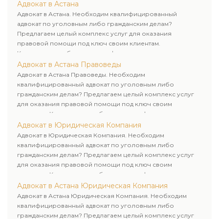
лиц. Индивидуальный подход к каждому клиенту.
Адвокат в Астана
Адвокат в Астана. Необходим квалифицированный
адвокат по уголовным либо гражданским делам?
Предлагаем целый комплекс услуг для оказания
правовой помощи под ключ своим клиентам.
Комплексное обслуживание физических и юридических
лиц. Индивидуальный подход к каждому клиенту.
Адвокат в Астана Правоведы
Адвокат в Астана Правоведы. Необходим
квалифицированный адвокат по уголовным либо
гражданским делам? Предлагаем целый комплекс услуг
для оказания правовой помощи под ключ своим
клиентам. Комплексное обслуживание физических и
юридических лиц. Индивидуальный подход к каждому
Адвокат в Юридическая Компания
клиенту.
Адвокат в Юридическая Компания. Необходим
квалифицированный адвокат по уголовным либо
гражданским делам? Предлагаем целый комплекс услуг
для оказания правовой помощи под ключ своим
клиентам. Комплексное обслуживание физических и
юридических лиц. Индивидуальный подход к каждому
Адвокат в Астана Юридическая Компания
клиенту.
Адвокат в Астана Юридическая Компания. Необходим
квалифицированный адвокат по уголовным либо
гражданским делам? Предлагаем целый комплекс услуг