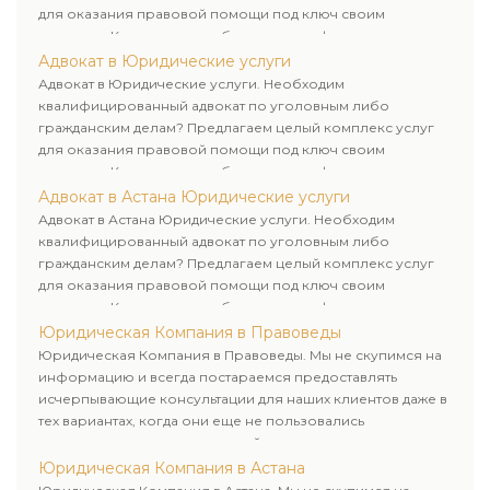
для оказания правовой помощи под ключ своим
клиентам. Комплексное обслуживание физических и
юридических лиц. Индивидуальный подход к каждому
Адвокат в Юридические услуги
клиенту.
Адвокат в Юридические услуги. Необходим
квалифицированный адвокат по уголовным либо
гражданским делам? Предлагаем целый комплекс услуг
для оказания правовой помощи под ключ своим
клиентам. Комплексное обслуживание физических и
юридических лиц. Индивидуальный подход к каждому
Адвокат в Астана Юридические услуги
клиенту.
Адвокат в Астана Юридические услуги. Необходим
квалифицированный адвокат по уголовным либо
гражданским делам? Предлагаем целый комплекс услуг
для оказания правовой помощи под ключ своим
клиентам. Комплексное обслуживание физических и
юридических лиц. Индивидуальный подход к каждому
Юридическая Компания в Правоведы
клиенту.
Юридическая Компания в Правоведы. Мы не скупимся на
информацию и всегда постараемся предоставлять
исчерпывающие консультации для наших клиентов даже в
тех вариантах, когда они еще не пользовались
юридическими услугами нашей компании.
Юридическая Компания в Астана