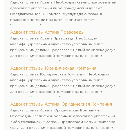
клиенту.
Адвокат отзывы Астана. Необходим квалифицированный
адвокат по уголовным либо гражданским делам?
Предлагаем целый комплекс услуг для оказания
правовой помощи под ключ своим клиентам.
Комплексное обслуживание физических и юридических
лиц. Индивидуальный подход к каждому клиенту.
Адвокат отзывы Астана Правоведы
Адвокат отзывы Астана Правоведы. Необходим
квалифицированный адвокат по уголовным либо
гражданским делам? Предлагаем целый комплекс услуг
для оказания правовой помощи под ключ своим
клиентам. Комплексное обслуживание физических и
юридических лиц. Индивидуальный подход к каждому
Адвокат отзывы Юридическая Компания
клиенту.
Адвокат отзывы Юридическая Компания. Необходим
квалифицированный адвокат по уголовным либо
гражданским делам? Предлагаем целый комплекс услуг
для оказания правовой помощи под ключ своим
клиентам. Комплексное обслуживание физических и
юридических лиц. Индивидуальный подход к каждому
Адвокат отзывы Астана Юридическая Компания
клиенту.
Адвокат отзывы Астана Юридическая Компания.
Необходим квалифицированный адвокат по уголовным
либо гражданским делам? Предлагаем целый комплекс
услуг для оказания правовой помощи под ключ своим