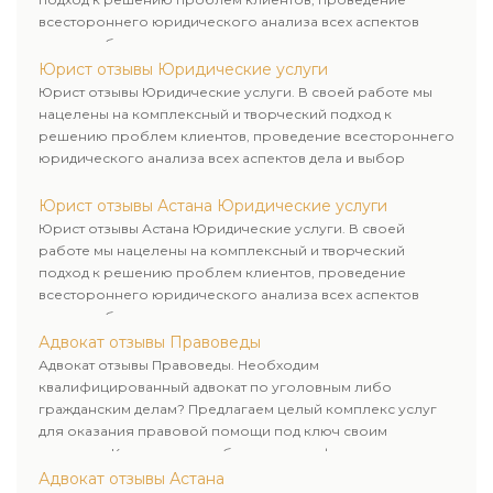
всестороннего юридического анализа всех аспектов
дела и выбор рационального пути для его успешного
завершения.
Юрист отзывы Юридические услуги
Юрист отзывы Юридические услуги. В своей работе мы
нацелены на комплексный и творческий подход к
решению проблем клиентов, проведение всестороннего
юридического анализа всех аспектов дела и выбор
рационального пути для его успешного завершения.
Юрист отзывы Астана Юридические услуги
Юрист отзывы Астана Юридические услуги. В своей
работе мы нацелены на комплексный и творческий
подход к решению проблем клиентов, проведение
всестороннего юридического анализа всех аспектов
дела и выбор рационального пути для его успешного
завершения.
Адвокат отзывы Правоведы
Адвокат отзывы Правоведы. Необходим
квалифицированный адвокат по уголовным либо
гражданским делам? Предлагаем целый комплекс услуг
для оказания правовой помощи под ключ своим
клиентам. Комплексное обслуживание физических и
юридических лиц. Индивидуальный подход к каждому
Адвокат отзывы Астана