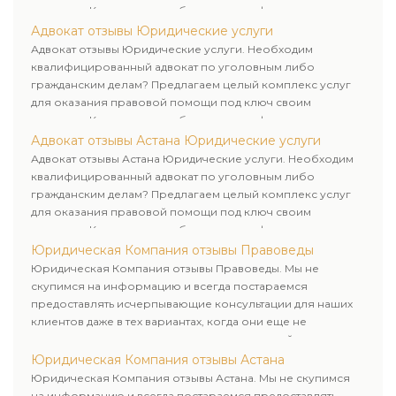
клиентам. Комплексное обслуживание физических и
юридических лиц. Индивидуальный подход к каждому
Адвокат отзывы Юридические услуги
клиенту.
Адвокат отзывы Юридические услуги. Необходим
квалифицированный адвокат по уголовным либо
гражданским делам? Предлагаем целый комплекс услуг
для оказания правовой помощи под ключ своим
клиентам. Комплексное обслуживание физических и
юридических лиц. Индивидуальный подход к каждому
Адвокат отзывы Астана Юридические услуги
клиенту.
Адвокат отзывы Астана Юридические услуги. Необходим
квалифицированный адвокат по уголовным либо
гражданским делам? Предлагаем целый комплекс услуг
для оказания правовой помощи под ключ своим
клиентам. Комплексное обслуживание физических и
юридических лиц. Индивидуальный подход к каждому
Юридическая Компания отзывы Правоведы
клиенту.
Юридическая Компания отзывы Правоведы. Мы не
скупимся на информацию и всегда постараемся
предоставлять исчерпывающие консультации для наших
клиентов даже в тех вариантах, когда они еще не
пользовались юридическими услугами нашей компании.
Юридическая Компания отзывы Астана
Юридическая Компания отзывы Астана. Мы не скупимся
на информацию и всегда постараемся предоставлять