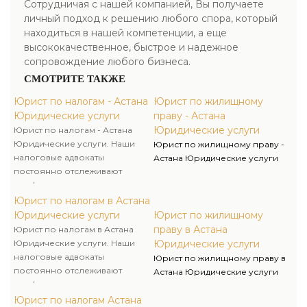
Сотрудничая с нашей компанией, Вы получаете
личный подход к решению любого спора, который
находиться в нашей компетенции, а еще
высококачественное, быстрое и надежное
сопровождение любого бизнеса.
СМОТРИТЕ ТАКЖЕ
Юрист по налогам - Астана
Юрист по жилищному
Юридические услуги
праву - Астана
Юридические услуги
Юрист по налогам - Астана
Юридические услуги. Наши
Юрист по жилищному праву -
налоговые адвокаты
Астана Юридические услуги
постоянно отслеживают
конфигурации в
законодательстве о налогах и
Юрист по налогам в Астана
сборах и производят прогноз
Юридические услуги
Юрист по жилищному
судебной практики по
праву в Астана
Юрист по налогам в Астана
налоговым спорам.
Юридические услуги. Наши
Юридические услуги
налоговые адвокаты
Юрист по жилищному праву в
постоянно отслеживают
Астана Юридические услуги
конфигурации в
законодательстве о налогах и
Юрист по налогам Астана