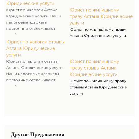
сборах и производят прогноз
Юридические услуги
судебной практики по
Юрист по жилищному
Юрист по налогам Астана
налоговым спорам.
Юридические услуги. Наши
праву Астана Юридические
налоговые адвокаты
услуги
постоянно отслеживают
Юрист по жилищному праву
конфигурации в
Астана Юридические услуги
законодательстве о налогах и
Юрист по налогам отзывы
сборах и производят прогноз
Астана Юридические
судебной практики по
услуги
налоговым спорам.
Юрист по жилищному
Юрист по налогам отзывы
Астана Юридические услуги.
праву отзывы Астана
Наши налоговые адвокаты
Юридические услуги
постоянно отслеживают
Юрист по жилищному праву
конфигурации в
отзывы Астана Юридические
законодательстве о налогах и
услуги
сборах и производят прогноз
судебной практики по
налоговым спорам.
Другие Предложения