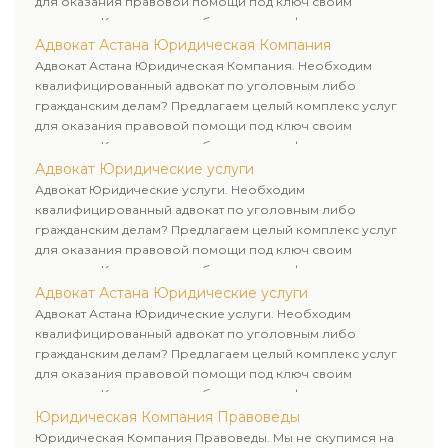
для оказания правовой помощи под ключ своим
клиентам. Комплексное обслуживание физических и
юридических лиц. Индивидуальный подход к каждому
Адвокат Астана Юридическая Компания
клиенту.
Адвокат Астана Юридическая Компания. Необходим
квалифицированный адвокат по уголовным либо
гражданским делам? Предлагаем целый комплекс услуг
для оказания правовой помощи под ключ своим
клиентам. Комплексное обслуживание физических и
юридических лиц. Индивидуальный подход к каждому
Адвокат Юридические услуги
клиенту.
Адвокат Юридические услуги. Необходим
квалифицированный адвокат по уголовным либо
гражданским делам? Предлагаем целый комплекс услуг
для оказания правовой помощи под ключ своим
клиентам. Комплексное обслуживание физических и
юридических лиц. Индивидуальный подход к каждому
Адвокат Астана Юридические услуги
клиенту.
Адвокат Астана Юридические услуги. Необходим
квалифицированный адвокат по уголовным либо
гражданским делам? Предлагаем целый комплекс услуг
для оказания правовой помощи под ключ своим
клиентам. Комплексное обслуживание физических и
юридических лиц. Индивидуальный подход к каждому
Юридическая Компания Правоведы
клиенту.
Юридическая Компания Правоведы. Мы не скупимся на