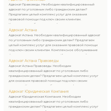
Адвокат Правоведы. Необходим квалифицированный
адвокат по уголовным либо гражданским делам?
Предлагаем целый комплекс услуг для оказания
правовой помощи под ключ своим клиентам.
Комплексное обслуживание физических и юридических
лиц. Индивидуальный подход к каждому клиенту.
Адвокат Астана
Адвокат Астана. Необходим квалифицированный адвокат
по уголовным либо гражданским делам? Предлагаем
целый комплекс услуг для оказания правовой помощи
под ключ своим клиентам. Комплексное обслуживание
физических и юридических лиц. Индивидуальный подход к
каждому клиенту.
Адвокат Астана Правоведы
Адвокат Астана Правоведы. Необходим
квалифицированный адвокат по уголовным либо
гражданским делам? Предлагаем целый комплекс услуг
для оказания правовой помощи под ключ своим
клиентам. Комплексное обслуживание физических и
юридических лиц. Индивидуальный подход к каждому
Адвокат Юридическая Компания
клиенту.
Адвокат Юридическая Компания. Необходим
квалифицированный адвокат по уголовным либо
гражданским делам? Предлагаем целый комплекс услуг