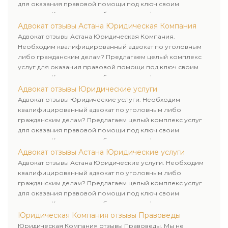
для оказания правовой помощи под ключ своим
клиентам. Комплексное обслуживание физических и
юридических лиц. Индивидуальный подход к каждому
Адвокат отзывы Астана Юридическая Компания
клиенту.
Адвокат отзывы Астана Юридическая Компания.
Необходим квалифицированный адвокат по уголовным
либо гражданским делам? Предлагаем целый комплекс
услуг для оказания правовой помощи под ключ своим
клиентам. Комплексное обслуживание физических и
юридических лиц. Индивидуальный подход к каждому
Адвокат отзывы Юридические услуги
клиенту.
Адвокат отзывы Юридические услуги. Необходим
квалифицированный адвокат по уголовным либо
гражданским делам? Предлагаем целый комплекс услуг
для оказания правовой помощи под ключ своим
клиентам. Комплексное обслуживание физических и
юридических лиц. Индивидуальный подход к каждому
Адвокат отзывы Астана Юридические услуги
клиенту.
Адвокат отзывы Астана Юридические услуги. Необходим
квалифицированный адвокат по уголовным либо
гражданским делам? Предлагаем целый комплекс услуг
для оказания правовой помощи под ключ своим
клиентам. Комплексное обслуживание физических и
юридических лиц. Индивидуальный подход к каждому
Юридическая Компания отзывы Правоведы
клиенту.
Юридическая Компания отзывы Правоведы. Мы не