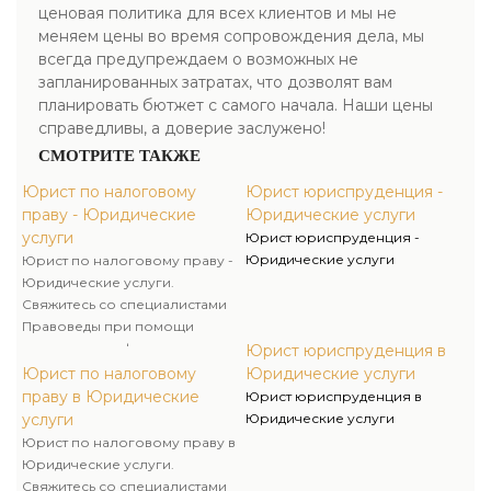
ценовая политика для всех клиентов и мы не
меняем цены во время сопровождения дела, мы
всегда предупреждаем о возможных не
запланированных затратах, что дозволят вам
планировать бютжет с самого начала. Наши цены
справедливы, а доверие заслужено!
СМОТРИТЕ ТАКЖЕ
Юрист по налоговому
Юрист юриспруденция -
праву - Юридические
Юридические услуги
услуги
Юрист юриспруденция -
Юридические услуги
Юрист по налоговому праву -
Юридические услуги.
Свяжитесь со специалистами
Правоведы при помощи
номеров телефонов и
Юрист юриспруденция в
закажите консультацию наших
Юрист по налоговому
Юридические услуги
специалистов либо их услуги
праву в Юридические
Юрист юриспруденция в
по сопровождению налоговых
услуги
Юридические услуги
споров и процессов!
Юрист по налоговому праву в
Юридические услуги.
Свяжитесь со специалистами