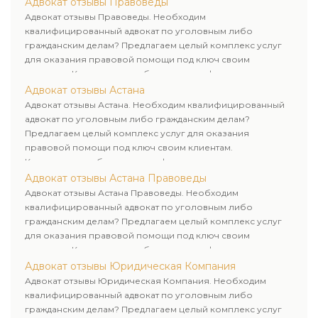
Адвокат отзывы Правоведы
Адвокат отзывы Правоведы. Необходим
квалифицированный адвокат по уголовным либо
гражданским делам? Предлагаем целый комплекс услуг
для оказания правовой помощи под ключ своим
клиентам. Комплексное обслуживание физических и
юридических лиц. Индивидуальный подход к каждому
Адвокат отзывы Астана
клиенту.
Адвокат отзывы Астана. Необходим квалифицированный
адвокат по уголовным либо гражданским делам?
Предлагаем целый комплекс услуг для оказания
правовой помощи под ключ своим клиентам.
Комплексное обслуживание физических и юридических
лиц. Индивидуальный подход к каждому клиенту.
Адвокат отзывы Астана Правоведы
Адвокат отзывы Астана Правоведы. Необходим
квалифицированный адвокат по уголовным либо
гражданским делам? Предлагаем целый комплекс услуг
для оказания правовой помощи под ключ своим
клиентам. Комплексное обслуживание физических и
юридических лиц. Индивидуальный подход к каждому
Адвокат отзывы Юридическая Компания
клиенту.
Адвокат отзывы Юридическая Компания. Необходим
квалифицированный адвокат по уголовным либо
гражданским делам? Предлагаем целый комплекс услуг