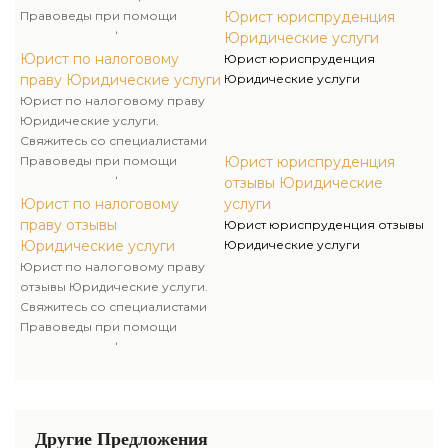
Правоведы при помощи
Юрист юриспруденция
номеров телефонов и
Юридические услуги
закажите консультацию наших
Юрист по налоговому
Юрист юриспруденция
специалистов либо их услуги
праву Юридические услуги
Юридические услуги
по сопровождению налоговых
Юрист по налоговому праву
споров и процессов!
Юридические услуги.
Свяжитесь со специалистами
Правоведы при помощи
Юрист юриспруденция
номеров телефонов и
отзывы Юридические
закажите консультацию наших
Юрист по налоговому
услуги
специалистов либо их услуги
праву отзывы
Юрист юриспруденция отзывы
по сопровождению налоговых
Юридические услуги
Юридические услуги
споров и процессов!
Юрист по налоговому праву
отзывы Юридические услуги.
Свяжитесь со специалистами
Правоведы при помощи
номеров телефонов и
закажите консультацию наших
специалистов либо их услуги
по сопровождению налоговых
споров и процессов!
Другие Предложения