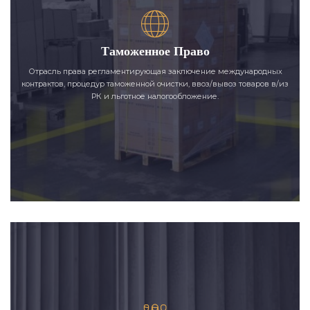
Таможенное Право
Отрасль права регламентирующая заключение международных
контрактов, процедур таможенной очистки, ввоз/вывоз товаров в/из
РК и льготное налогообложение.