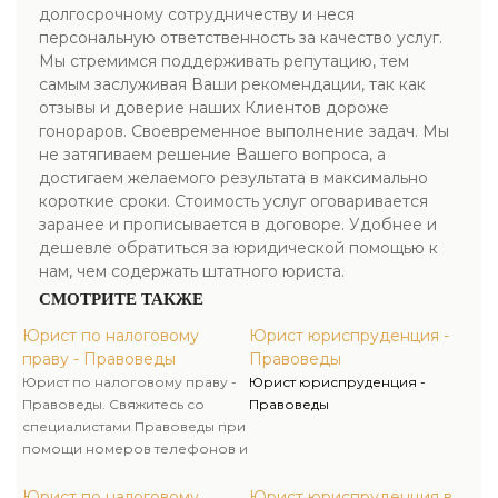
долгосрочному сотрудничеству и неся
персональную ответственность за качество услуг.
Мы стремимся поддерживать репутацию, тем
самым заслуживая Ваши рекомендации, так как
отзывы и доверие наших Клиентов дороже
гонораров. Своевременное выполнение задач. Мы
не затягиваем решение Вашего вопроса, а
достигаем желаемого результата в максимально
короткие сроки. Стоимость услуг оговаривается
заранее и прописывается в договоре. Удобнее и
дешевле обратиться за юридической помощью к
нам, чем содержать штатного юриста.
СМОТРИТЕ ТАКЖЕ
Юрист по налоговому
Юрист юриспруденция -
праву - Правоведы
Правоведы
Юрист по налоговому праву -
Юрист юриспруденция -
Правоведы. Свяжитесь со
Правоведы
специалистами Правоведы при
помощи номеров телефонов и
закажите консультацию наших
специалистов либо их услуги
Юрист по налоговому
Юрист юриспруденция в