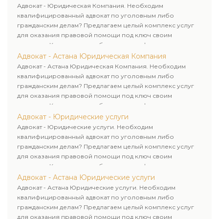
клиенту.
Адвокат - Юридическая Компания. Необходим
квалифицированный адвокат по уголовным либо
гражданским делам? Предлагаем целый комплекс услуг
для оказания правовой помощи под ключ своим
клиентам. Комплексное обслуживание физических и
юридических лиц. Индивидуальный подход к каждому
Адвокат - Астана Юридическая Компания
клиенту.
Адвокат - Астана Юридическая Компания. Необходим
квалифицированный адвокат по уголовным либо
гражданским делам? Предлагаем целый комплекс услуг
для оказания правовой помощи под ключ своим
клиентам. Комплексное обслуживание физических и
юридических лиц. Индивидуальный подход к каждому
Адвокат - Юридические услуги
клиенту.
Адвокат - Юридические услуги. Необходим
квалифицированный адвокат по уголовным либо
гражданским делам? Предлагаем целый комплекс услуг
для оказания правовой помощи под ключ своим
клиентам. Комплексное обслуживание физических и
юридических лиц. Индивидуальный подход к каждому
Адвокат - Астана Юридические услуги
клиенту.
Адвокат - Астана Юридические услуги. Необходим
квалифицированный адвокат по уголовным либо
гражданским делам? Предлагаем целый комплекс услуг
для оказания правовой помощи под ключ своим