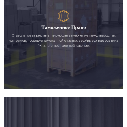
Таможенное Право
Отрасль права регламентирующая заключение международных
контрактов, процедур таможенной очистки, ввоз/вывоз товаров в/из
РК и льготное налогообложение.