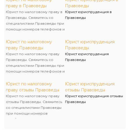
по сопровождению налоговых
праву в Правоведы
Правоведы
споров и процессов!
Юрист по налоговому праву в
Юрист юриспруденция в
Правоведы. Свяжитесь со
Правоведы
специалистами Правоведы при
помощи номеров телефонов и
закажите консультацию наших
специалистов либо их услуги
Юрист по налоговому
Юрист юриспруденция
по сопровождению налоговых
праву Правоведы
Правоведы
споров и процессов!
Юрист по налоговому праву
Юрист юриспруденция
Правоведы. Свяжитесь со
Правоведы
специалистами Правоведы при
помощи номеров телефонов и
закажите консультацию наших
специалистов либо их услуги
Юрист по налоговому
Юрист юриспруденция
по сопровождению налоговых
праву отзывы Правоведы
отзывы Правоведы
споров и процессов!
Юрист по налоговому праву
Юрист юриспруденция отзывы
отзывы Правоведы. Свяжитесь
Правоведы
со специалистами Правоведы
при помощи номеров
телефонов и закажите
консультацию наших