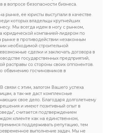
 в вопросе безопасности бизнеса.
а рынке, ее юристы выступали в качестве
осреди которых владельцы крупнейших
есу. Мы всегда идем в ногу с рынком,
ала юридической компанией-лидером по
а рынке в противодействии незаконным
ении необходимой строительной
севозможные сделки и заключать договора в
ководстве государственных предприятий,
ой расправы со стороны своих оппонентов.
по обвинению госчиновников в
 связи с этим, залогом Вашего успеха
ицам, а так-же даст комплексные
знающих свое дело. Благодаря долголетнему
 решения и имеют позитивный опыт в
оведы", считается подтверждением
ждом клиенте как на единственном,
 стремимся поддерживать репутацию, тем
воевременное выполнение задач. Мы не