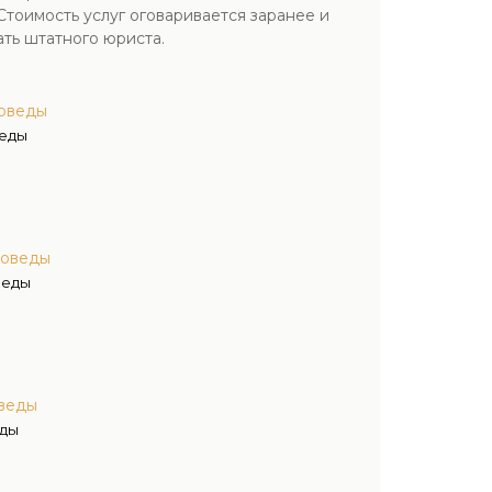
Стоимость услуг оговаривается заранее и
ть штатного юриста.
оведы
веды
воведы
веды
веды
еды