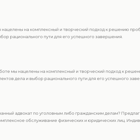
ы нацелены на комплексный и творческий подход к решению про
ыбор рационального пути для его успешного завершения.
аботе мы нацелены на комплексный и творческий подход к реше
ектов дела и выбор рационального пути для его успешного зав
нный адвокат по уголовным либо гражданским делам? Предлага
мплексное обслуживание физических и юридических лиц. Индиви