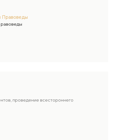
ы Правоведы
Правоведы
ентов, проведение всестороннего