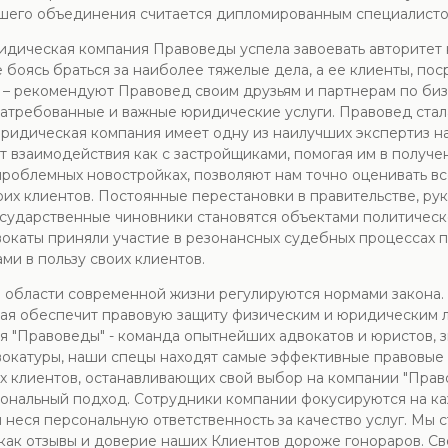
шего объединения считается дипломированным специалистов
дическая компания Правоведы успела завоевать авторитет н
е боясь браться за наиболее тяжелые дела, а ее клиенты, п
 – рекомендуют Правовед своим друзьям и партнерам по бизн
 затребованные и важные юридические услуги. Правовед ст
юридическая компания имеет одну из наилучших экспертиз н
ыт взаимодействия как с застройщиками, помогая им в получ
 проблемных новостройках, позволяют нам точно оценивать в
оих клиентов. Постоянные перестановки в правительстве, ру
государственные чиновники становятся объектами политическ
окаты приняли участие в резонансных судебных процессах 
ми в пользу своих клиентов.
области современной жизни регулируются нормами закона. В
ая обеспечит правовую защиту физическим и юридическим л
 "Правоведы" - команда опытнейших адвокатов и юристов, 
вокатуры, наши спецы находят самые эффективные правовые
х клиентов, останавливающих свой выбор на компании "Прав
ональный подход. Сотрудники компании фокусируются на ка
 неся персональную ответственность за качество услуг. Мы
как отзывы и доверие наших Клиентов дороже гонораров. С