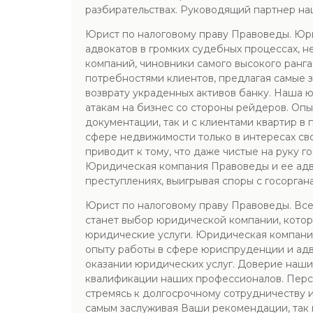
разбирательствах. Руководящий партнер на
Юрист по налоговому праву Правоведы. Юри
адвокатов в громких судебных процессах, н
компаний, чиновники самого высокого ранга
потребностями клиентов, предлагая самые
возврату украденных активов банку. Наша 
атакам на бизнес со стороны рейдеров. Оп
документации, так и с клиентами квартир в
сфере недвижимости только в интересах св
приводит к тому, что даже чистые на руку 
Юридическая компания Правоведы и ее адв
преступлениях, выигрывая споры с госоргана
Юрист по налоговому праву Правоведы. Все 
станет выбор юридической компании, котор
юридические услуги. Юридическая компания
опыту работы в сфере юриспруденции и ад
оказании юридических услуг. Доверие наши
квалификации наших профессионалов. Перс
стремясь к долгосрочному сотрудничеству и
самым заслуживая Ваши рекомендации, так 